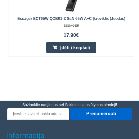
Essager ECT65W-QCB01-Z GaN 65W A+C Įkroviklis (juodas)
ESSAGER
17.90€
Įdėti į krepšelį
Sužinokite naujienas bei išskirtinius pasiūlymus pirmieji!
Prenumeruoti
Informacija