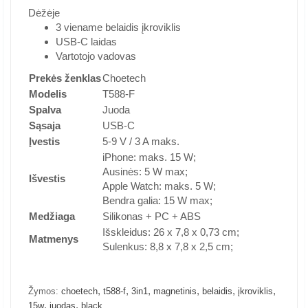
Dėžėje
3 viename belaidis įkroviklis
USB-C laidas
Vartotojo vadovas
Prekės ženklas
Choetech
Modelis
T588-F
Spalva
Juoda
Sąsaja
USB-C
Įvestis
5-9 V / 3 A maks.
iPhone: maks. 15 W;
Ausinės: 5 W max;
Išvestis
Apple Watch: maks. 5 W;
Bendra galia: 15 W max;
Medžiaga
Silikonas + PC + ABS
Išskleidus: 26 x 7,8 x 0,73 cm;
Matmenys
Sulenkus: 8,8 x 7,8 x 2,5 cm;
,
,
,
,
,
,
Žymos:
choetech
t588-f
3in1
magnetinis
belaidis
įkroviklis
,
,
15w
juodas
black