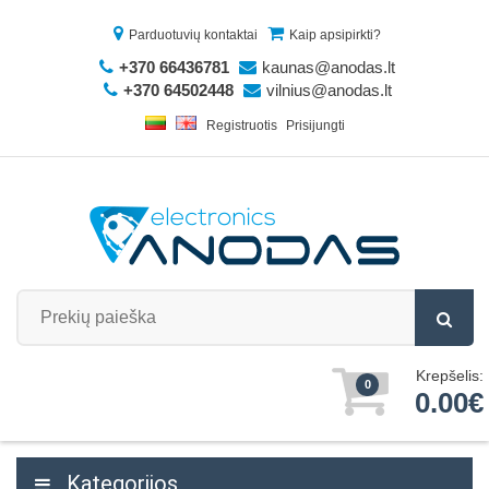
Parduotuvių kontaktai
Kaip apsipirkti?
+370 66436781
kaunas@anodas.lt
+370 64502448
vilnius@anodas.lt
Registruotis
Prisijungti
Krepšelis:
0
0.00€
Kategorijos