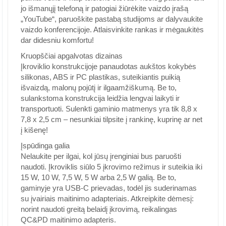
jo išmanųjį telefoną ir patogiai žiūrėkite vaizdo įrašą
„YouTube“, paruoškite pastabą studijoms ar dalyvaukite
vaizdo konferencijoje. Atlaisvinkite rankas ir mėgaukitės
dar didesniu komfortu!
Kruopščiai apgalvotas dizainas
Įkroviklio konstrukcijoje panaudotas aukštos kokybės
silikonas, ABS ir PC plastikas, suteikiantis puikią
išvaizdą, malonų pojūtį ir ilgaamžiškumą. Be to,
sulankstoma konstrukcija leidžia lengvai laikyti ir
transportuoti. Sulenkti gaminio matmenys yra tik 8,8 x
7,8 x 2,5 cm – nesunkiai tilpsite į rankinę, kuprinę ar net
į kišenę!
Įspūdinga galia
Nelaukite per ilgai, kol jūsų įrenginiai bus paruošti
naudoti. Įkroviklis siūlo 5 įkrovimo režimus ir suteikia iki
15 W, 10 W, 7,5 W, 5 W arba 2,5 W galią. Be to,
gaminyje yra USB-C prievadas, todėl jis suderinamas
su įvairiais maitinimo adapteriais. Atkreipkite dėmesį:
norint naudoti greitą belaidį įkrovimą, reikalingas
QC&PD maitinimo adapteris.