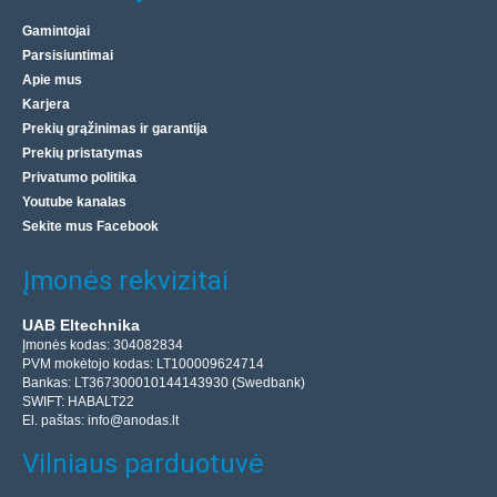
Gamintojai
Parsisiuntimai
Apie mus
Karjera
Prekių grąžinimas ir garantija
Prekių pristatymas
Privatumo politika
Youtube kanalas
Sekite mus Facebook
Įmonės rekvizitai
UAB Eltechnika
Įmonės kodas: 304082834
PVM mokėtojo kodas: LT100009624714
Bankas: LT367300010144143930 (Swedbank)
SWIFT: HABALT22
El. paštas:
info@anodas.lt
Vilniaus parduotuvė