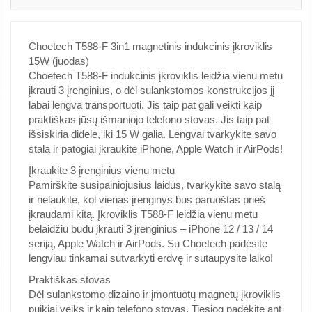
Choetech T588-F 3in1 magnetinis indukcinis įkroviklis
15W (juodas)
Choetech T588-F indukcinis įkroviklis leidžia vienu metu
įkrauti 3 įrenginius, o dėl sulankstomos konstrukcijos jį
labai lengva transportuoti. Jis taip pat gali veikti kaip
praktiškas jūsų išmaniojo telefono stovas. Jis taip pat
išsiskiria didele, iki 15 W galia. Lengvai tvarkykite savo
stalą ir patogiai įkraukite iPhone, Apple Watch ir AirPods!
Įkraukite 3 įrenginius vienu metu
Pamirškite susipainiojusius laidus, tvarkykite savo stalą
ir nelaukite, kol vienas įrenginys bus paruoštas prieš
įkraudami kitą. Įkroviklis T588-F leidžia vienu metu
belaidžiu būdu įkrauti 3 įrenginius – iPhone 12 / 13 / 14
seriją, Apple Watch ir AirPods. Su Choetech padėsite
lengviau tinkamai sutvarkyti erdvę ir sutaupysite laiko!
Praktiškas stovas
Dėl sulankstomo dizaino ir įmontuotų magnetų įkroviklis
puikiai veiks ir kaip telefono stovas. Tiesiog padėkite ant