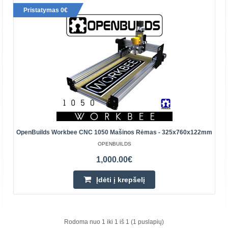
Pristatymas 0€
OpenBuilds Workbee CNC 1050 mašinos rėmas -
OpenBuilds Workbee CNC 1050 Mašinos Rėmas - 325x760x122mm
325x760x122mm
OPENBUILDS
OPENBUILDS
1,000.00€
WorkBee yra ypač tvirta, tiksli ir lengvai surenkama CNC
mašina. Tai puiki mašina ir mes tikime, kad jums tai
Įdėti į krepšelį
patiks! OpenBuilds WorkBee yra sukurta pagal Ryano..
1,000.00€
Rodoma nuo 1 iki 1 iš 1 (1 puslapių)