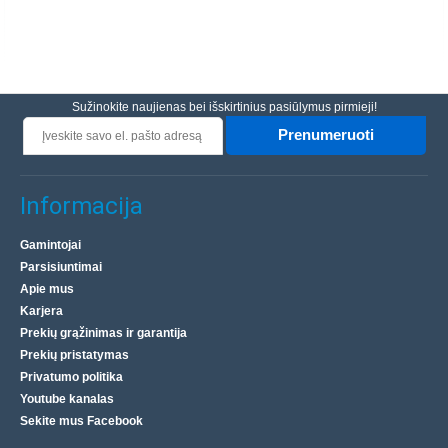
Parduotuvėje Vilniuje NĖRA
Parduotuvėje Kaune NĖRA
Centriniame Sandėlyje YRA
Įdėti į krepšelį
Sužinokite naujienas bei išskirtinius pasiūlymus pirmieji!
Pridėti prie pageidavimų sąrašo
Prenumeruoti
Informacija
Gamintojai
Parsisiuntimai
Apie mus
Karjera
Prekių grąžinimas ir garantija
Prekių pristatymas
Privatumo politika
Youtube kanalas
Sekite mus Facebook