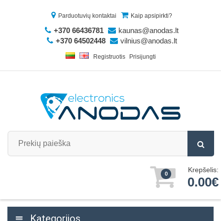
Parduotuvių kontaktai
Kaip apsipirkti?
+370 66436781
kaunas@anodas.lt
+370 64502448
vilnius@anodas.lt
Registruotis
Prisijungti
Krepšelis:
0
0.00€
Kategorijos