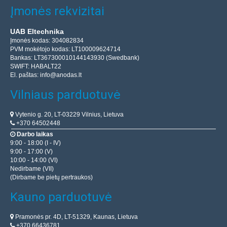
Įmonės rekvizitai
UAB Eltechnika
Įmonės kodas: 304082834
PVM mokėtojo kodas: LT100009624714
Bankas: LT367300010144143930 (Swedbank)
SWIFT: HABALT22
El. paštas:
info@anodas.lt
Vilniaus parduotuvė
Vytenio g. 20, LT-03229 Vilnius, Lietuva
+370 64502448
Darbo laikas
9:00 - 18:00 (I - IV)
9:00 - 17:00 (V)
10:00 - 14:00 (VI)
Nedirbame (VII)
(Dirbame be pietų pertraukos)
Kauno parduotuvė
Pramonės pr. 4D, LT-51329, Kaunas, Lietuva
+370 66436781