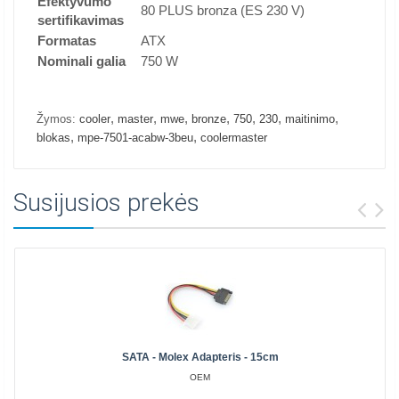
Efektyvumo
80 PLUS bronza (ES 230 V)
sertifikavimas
Formatas
ATX
Nominali galia
750 W
,
,
,
,
,
,
,
Žymos:
cooler
master
mwe
bronze
750
230
maitinimo
,
,
blokas
mpe-7501-acabw-3beu
coolermaster
Susijusios prekės
SATA - Molex Adapteris - 15cm
OEM