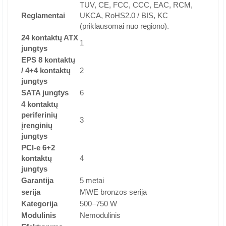
TUV, CE, FCC, CCC, EAC, RCM,
Reglamentai
UKCA, RoHS2.0 / BIS, KC
(priklausomai nuo regiono).
24 kontaktų ATX
1
jungtys
EPS 8 kontaktų
/ 4+4 kontaktų
2
jungtys
SATA jungtys
6
4 kontaktų
periferinių
3
įrenginių
jungtys
PCI-e 6+2
kontaktų
4
jungtys
Garantija
5 metai
serija
MWE bronzos serija
Kategorija
500–750 W
Modulinis
Nemodulinis