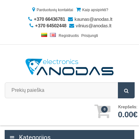
Parduotuvių kontaktai
Kaip apsipirkti?
+370 66436781
kaunas@anodas.lt
+370 64502448
vilnius@anodas.lt
Registruotis
Prisijungti
Krepšelis:
0
0.00€
Kategorijos