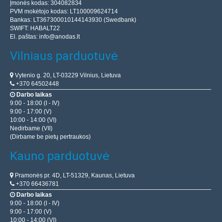
Įmonės kodas: 304082834
PVM mokėtojo kodas: LT100009624714
Bankas: LT367300010144143930 (Swedbank)
SWIFT: HABALT22
El. paštas:
info@anodas.lt
Vilniaus parduotuvė
Vytenio g. 20, LT-03229 Vilnius, Lietuva
+370 64502448
Darbo laikas
9:00 - 18:00 (I - IV)
9:00 - 17:00 (V)
10:00 - 14:00 (VI)
Nedirbame (VII)
(Dirbame be pietų pertraukos)
Kauno parduotuvė
Pramonės pr. 4D, LT-51329, Kaunas, Lietuva
+370 66436781
Darbo laikas
9:00 - 18:00 (I - IV)
9:00 - 17:00 (V)
10:00 - 14:00 (VI)