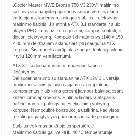
„Cooler Master MWE Bronze 750 V3 230V“ maitinimo
šaltinis yra atnaujinta populiarios serijos versija, skirta
vartotojams, kuriems reikalingas stabilus ir efektyvus
maitinimo šaltinis. Jis atitinka ATX 3.1 standartą ir siūlo
aktyvų PFC, kuris užtikrina geresnę įtampos kontrolę ir
didesnį efektyvumą. Kompaktiški matmenys (140 × 150
× 86 mm) leidžia jam sklandžiai tilpti į daugumą ATX
korpusų. Šis modelis aprūpintas saugos funkcijų rinkiniu
ir tyliu 120 mm ventiliatoriumi.
ATX 3.1 suderinamumas ir modernus kabelių
išdėstymas
Dėl suderinamumo su standartine ATX 12V 3.1 versija,
maitinimo šaltinis palaiko naujausius kompiuterių
komponentus ir užtikrina geresnį įtampos balansą esant
kintančioms apkrovoms. Pintiniai laidai yra atsparūs
pažeidimams ir palengvina estetinį laidų valdymą
korpuse. Nemodulinė konstrukcija užtikrina, kad visos
reikalingos jungtys yra prieinamos iš karto po įdiegimo.
Stabilus veikimas aukštoje temperatūroje
Maitinimo šaltinis gali veikti iki 40 °C temperatūroje,