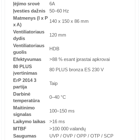
Įėjimo srovė
6A
Įvesties dažnis
50–60 Hz
Matmenys (I x P
140 x 150 x 86 mm
x A)
Ventiliatoriaus
120 mm
dydis
Ventiliatoriaus
HDB
guolis
Efektyvumas
>88 % esant įprastai apkrovai
80 PLUS
80 PLUS bronza ES 230 V
įvertinimas
ErP 2014 3
Taip
partija
Darbinė
0–40 °C
temperatūra
Maitinimo
100–150 ms
signalas
Laikymo laikas
>16 ms
MTBF
>100 000 valandų
Saugumas
UVP / OVP / OPP / OTP / SCP