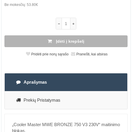
Be mokesčių:
53.80€
Įdėti į krepšelį
Pridėti prie norų sąrašo
Pranešti, kai atsiras
Aprašymas
Prekių Pristatymas
„Cooler Master MWE BRONZE 750 V3 230V“ maitinimo
blokas.