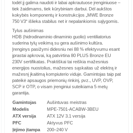
todėl jį galima naudoti ir labai apkrautuose įrenginiuose –
tiek žaidimams, tiek kūrybiniam darbui. Dėl aukštos
kokybės komponentų ir konstrukcijos „MWE Bronze
750 V3“ išlieka stabilus net ir nepalankiomis sąlygomis.
Tylus aušinimas
HDB (hidrodinaminio dinaminio guolio) ventiliatorius
suderina tylų veikimą su gera aušinimo kultūra.
Įrenginys pasižymi didesniu nei 88 % efektyvumu esant
įprastai apkrovai, ką patvirtina 80 PLUS Bronze EU
230V sertifikatas. Praktiškai tai reiškia mažesnius
energijos nuostolius, mažesnes sąskaitas už elektrą ir
mažesnį įkaitimą kompiuterio viduje. Gamintojas taip pat
pateikė apsaugos priemonių rinkinį, pvz., UVP, OVP,
SCP ir OTP, o visam įrenginiui suteikiama 5 metų
garantija.
Gamintojas
Aušintuvas meistras
Modelis
MPE-7501-ACABW-3BEU
ATX versija
ATX 12V 3.1 versija
PFC
Aktyvus PFC
Įėjimo įtampa
200–240 V