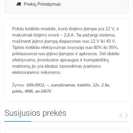
Prekių Pristatymas
Pololu keitiklio modulis, kurio išėjimo įtampa yra 12 V, o
maksimali išėjimo srovė – 2,8 A. Tai pažangi sistema,
mažinanti įėjimo įtampą diapazonas nuo 12 V iki 45 V.
Tipinis keitiklio efektyvumas svyruoja nuo 80% iki 95%,
priklausomai nuo įėjimo įtampos ir apkrovos. Dėl didelio
efektyvumo, įmontuotos apsaugos ir kompaktiškų
matmenų jis yra idealus sprendimas įvairioms
elektroninėms reikmėms.
,
,
,
,
,
,
Žymos:
d30v30f12
–
sumažinamas
keitiklis
12v
2.8a
,
,
pololu
4896
an-24070
Susijusios prekės