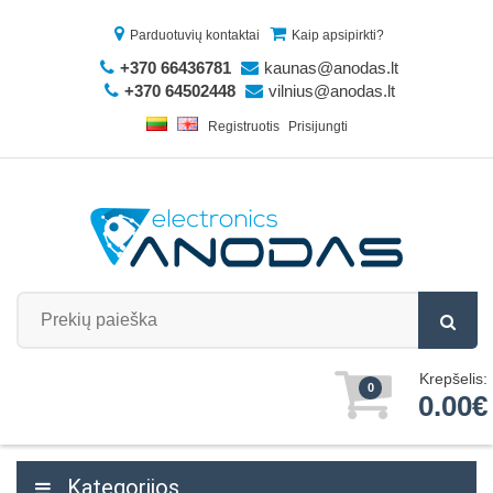
Parduotuvių kontaktai
Kaip apsipirkti?
+370 66436781
kaunas@anodas.lt
+370 64502448
vilnius@anodas.lt
Registruotis
Prisijungti
Krepšelis:
0
0.00€
Kategorijos