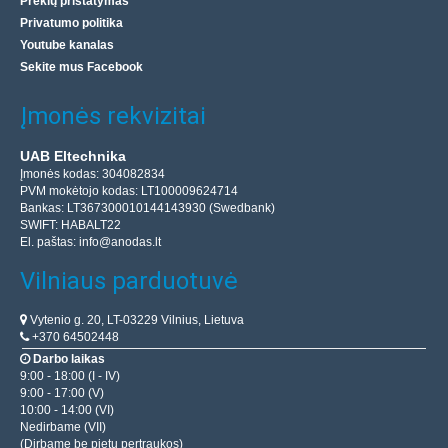
Prekių pristatymas
Privatumo politika
Youtube kanalas
Sekite mus Facebook
Įmonės rekvizitai
UAB Eltechnika
Įmonės kodas: 304082834
PVM mokėtojo kodas: LT100009624714
Bankas: LT367300010144143930 (Swedbank)
SWIFT: HABALT22
El. paštas:
info@anodas.lt
Vilniaus parduotuvė
Vytenio g. 20, LT-03229 Vilnius, Lietuva
+370 64502448
Darbo laikas
9:00 - 18:00 (I - IV)
9:00 - 17:00 (V)
10:00 - 14:00 (VI)
Nedirbame (VII)
(Dirbame be pietų pertraukos)