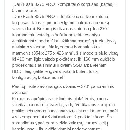
„DarkFlash B275 PRO“ kompiuterio korpusas (baltas) +
6 ventiliatoriai
„DarkFlash B275 PRO“ – funkcionalus kompiuterio
korpusas, kuris iš pirmo žvilgsnio patraukia dėmesį
savo vidumi. Bekampis dizainas suteikia pilną 270°
komponentų vaizdą, o šeši komplekte esantys
ventiliatoriai standartiškai užtikrina paruoštą ir efektyvią
aušinimo sistemą. Išlaikydamas kompaktiškus
matmenis (354 x 275 x 425 mm), šis modelis siūlo vietą
iki 410 mm ilgio vaizdo plokštėms, iki 160 mm aukščio
procesoriaus aušinimui ir dviem SSD arba vienam
HDD. Taigi galite lengvai susikurti būtent tokią
konfigūraciją, kokios norite!
Pasirūpinkite savo įrangos dizainu – 270° panoraminis
dizainas
Korpusas aprūpintas stiklinėmis plokštėmis, kurios
suteikia panoraminį vaizdą į vidų. Vertikalaus kampinio
profilio nebuvimas panaikina vizualinius skirtumus, todėl
visi komponentai aiškiai matomi iš priekio ir šono. Šis
sprendimas ypač gerai veikia žaidimų ir transliacijų
įrenginiuose – jis leidžia įdomiai pademonstruoti