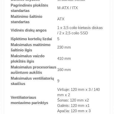
Pagrindinės plokštės
M-ATX / ITX
standartas
Maitinimo šaltinio
ATX
standartas
1 x 3,5 colio kietasis diskas
Vidinės diskų angos
/ 2 x 2,5 colio SSD
Išplėtimo kortelių lizdai
5
Maksimalus maitinimo
230 mm
šaltinio ilgis
Maksimalus vaizdo
410 mm
plokštės ilgis
Maksimalus procesoriaus
160 mm
aušintuvo aukštis
Maksimalus ventiliatorių
9
skaičius
Viršuje: 120 mm x 3 / 140
mm x 2
Ventiliatoriaus
Šonas: 120 mm x2
montavimo parinktys
Galinis: 120 mm x1
Apačia: 120 mm x 3