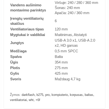
Viršuje: 240 / 280 / 360 mm
Vandens aušinimo
Šonas: 240 mm
montavimo parinktys
Apačia: 240 / 360 mm
Įrengtų ventiliatorių
6
skaičius
Ventiliatoriaus tipas
120 mm
Mygtukai ir valdikliai
Maitinimas, Atstatyti
USB-A 3.0 x1, USB-A 2.0
Jungtys
x2, HD garsas
Medžiaga
0,5 mm SPCC
Spalva
Balta
Ūgis
354 mm
Plotis
275 mm
Gylis
425 mm
Svoris
Maždaug 4,7 kg
,
,
,
,
,
,
Žymos:
darkflash
b275
pro
kompiuterio
korpusas
baltas
,
,
ventiliatoriai
wht
+6f