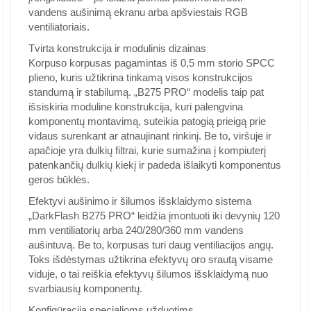
vandens aušinimą ekranu arba apšviestais RGB
ventiliatoriais.
Tvirta konstrukcija ir modulinis dizainas
Korpuso korpusas pagamintas iš 0,5 mm storio SPCC
plieno, kuris užtikrina tinkamą visos konstrukcijos
standumą ir stabilumą. „B275 PRO“ modelis taip pat
išsiskiria moduline konstrukcija, kuri palengvina
komponentų montavimą, suteikia patogią prieigą prie
vidaus surenkant ar atnaujinant rinkinį. Be to, viršuje ir
apačioje yra dulkių filtrai, kurie sumažina į kompiuterį
patenkančių dulkių kiekį ir padeda išlaikyti komponentus
geros būklės.
Efektyvi aušinimo ir šilumos išsklaidymo sistema
„DarkFlash B275 PRO“ leidžia įmontuoti iki devynių 120
mm ventiliatorių arba 240/280/360 mm vandens
aušintuvą. Be to, korpusas turi daug ventiliacijos angų.
Toks išdėstymas užtikrina efektyvų oro srautą visame
viduje, o tai reiškia efektyvų šilumos išsklaidymą nuo
svarbiausių komponentų.
Konfigūracija specialioms užduotims