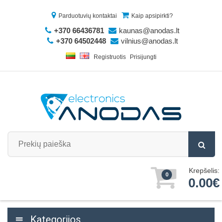
Parduotuvių kontaktai
Kaip apsipirkti?
+370 66436781
kaunas@anodas.lt
+370 64502448
vilnius@anodas.lt
Registruotis
Prisijungti
Krepšelis:
0
0.00€
Kategorijos