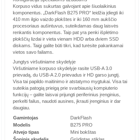
Korpuso vidus sukurtas galvojant apie šiuolaikinius
komponentus. „DarkFlash B275 PRO“ leidžia įdiegti iki
410 mm ilgio vaizdo plokštes ir iki 160 mm aukščio
procesoriaus aušintuvus, suteikdamas daug laisvės
renkantis komponentus. Taip pat yra penki išplėtimo
plokščių lizdai ir vieta vienam HDD arba dviem SSD
diskams. Taigi galite būti tikri, kad turėsite pakankamai
vietos savo failams.
Jungtys viršutiniame skydelyje
Viršutiniame korpuso skydelyje rasite USB-A 3.0
prievadą, du USB-A 2.0 prievadus ir HD garso jungtį.
Visa tai papildo maitinimo ir atstatymo mygtukai. Visa tai
suteikia patogią prieigą prie svarbiausių kompiuterio
funkcijų – galite laisvai prijungti periferinius įrenginius,
perkelti failus, naudoti ausines, įkrauti įrenginius ir dar
daugiau.
Gamintojas
DarkFlash
Modelis
B275 PRO
Atvejo tipas
Mini bokštas
Šoninis skydelis
Grūdintas stiklas