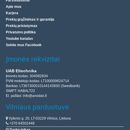
Parsisiuntimai
Apie mus
Karjera
Prekių grąžinimas ir garantija
Prekių pristatymas
Privatumo politika
Youtube kanalas
Sekite mus Facebook
Įmonės rekvizitai
UAB Eltechnika
Įmonės kodas: 304082834
PVM mokėtojo kodas: LT100009624714
Bankas: LT367300010144143930 (Swedbank)
SWIFT: HABALT22
El. paštas:
info@anodas.lt
Vilniaus parduotuvė
Vytenio g. 20, LT-03229 Vilnius, Lietuva
+370 64502448
Darbo laikas