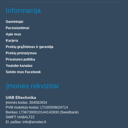
Informacija
Gamintojai
Parsisiuntimai
Apie mus
Karjera
Prekių grąžinimas ir garantija
Prekių pristatymas
Privatumo politika
Youtube kanalas
Sekite mus Facebook
Įmonės rekvizitai
UAB Eltechnika
Įmonės kodas: 304082834
PVM mokėtojo kodas: LT100009624714
Bankas: LT367300010144143930 (Swedbank)
SWIFT: HABALT22
El. paštas:
info@anodas.lt