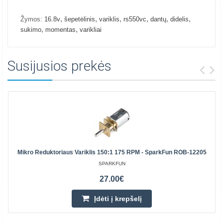
,
,
,
,
,
,
Žymos:
16.8v
šepetėlinis
variklis
rs550vc
dantų
didelis
,
,
sukimo
momentas
varikliai
Susijusios prekės
Mikro Reduktoriaus Variklis 150:1 175 RPM - SparkFun ROB-12205
SPARKFUN
27.00€
Įdėti į krepšelį