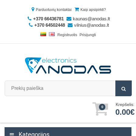
Parduotuvių kontaktai
Kaip apsipirkti?
+370 66436781
kaunas@anodas.lt
+370 64502448
vilnius@anodas.lt
Registruotis
Prisijungti
Krepšelis:
0
0.00€
Kategorijos