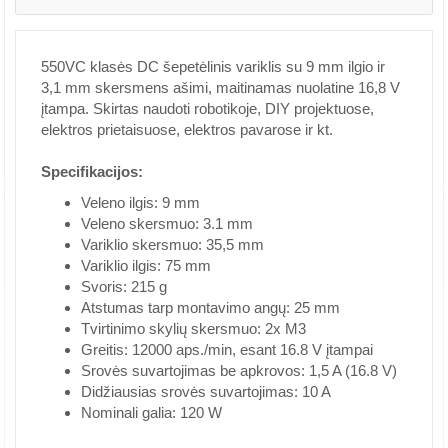
550VC klasės DC šepetėlinis variklis su 9 mm ilgio ir
3,1 mm skersmens ašimi, maitinamas nuolatine 16,8 V
įtampa. Skirtas naudoti robotikoje, DIY projektuose,
elektros prietaisuose, elektros pavarose ir kt.
Specifikacijos:
Veleno ilgis: 9 mm
Veleno skersmuo: 3.1 mm
Variklio skersmuo: 35,5 mm
Variklio ilgis: 75 mm
Svoris: 215 g
Atstumas tarp montavimo angų: 25 mm
Tvirtinimo skylių skersmuo: 2x M3
Greitis: 12000 aps./min, esant 16.8 V įtampai
Srovės suvartojimas be apkrovos: 1,5 A (16.8 V)
Didžiausias srovės suvartojimas: 10 A
Nominali galia: 120 W