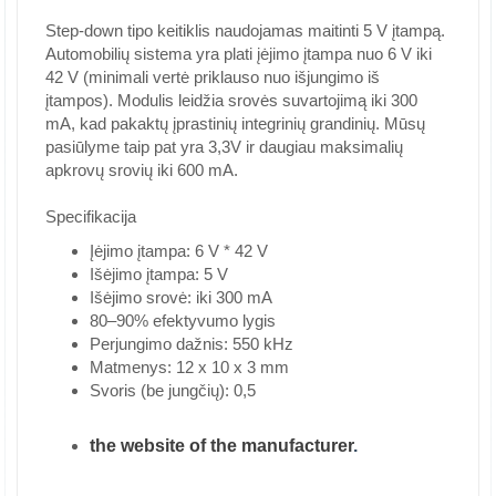
Step-down tipo keitiklis naudojamas maitinti 5 V įtampą.
Automobilių sistema yra plati įėjimo įtampa nuo 6 V iki
42 V (minimali vertė priklauso nuo išjungimo iš
įtampos). Modulis leidžia srovės suvartojimą iki 300
mA, kad pakaktų įprastinių integrinių grandinių. Mūsų
pasiūlyme taip pat yra 3,3V ir daugiau maksimalių
apkrovų srovių iki 600 mA.
Specifikacija
Įėjimo įtampa: 6 V * 42 V
Išėjimo įtampa: 5 V
Išėjimo srovė: iki 300 mA
80–90% efektyvumo lygis
Perjungimo dažnis: 550 kHz
Matmenys: 12 x 10 x 3 mm
Svoris (be jungčių): 0,5
the website of the manufacturer
.