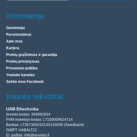
Informacija
Gamintojai
Parsisiuntimai
Apie mus
Karjera
Prekių grąžinimas ir garantija
Prekių pristatymas
Privatumo politika
Youtube kanalas
Sekite mus Facebook
Įmonės rekvizitai
UAB Eltechnika
Įmonės kodas: 304082834
PVM mokėtojo kodas: LT100009624714
Bankas: LT367300010144143930 (Swedbank)
SWIFT: HABALT22
El. paštas:
info@anodas.lt