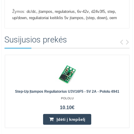
,
,
,
,
,
,
Žymos:
dc/dc
įtampos
regulatorius
6v-42v
d24v3f5
step
,
,
,
,
up/down
reguliatoriai keitiklis 5v įtampos
(step
down)
oem
Susijusios prekės
Step-Up Įtampos Reguliatorius U3V16F5 - 5V 2A - Pololu 4941
POLOLU
10.10€
Įdėti į krepšelį