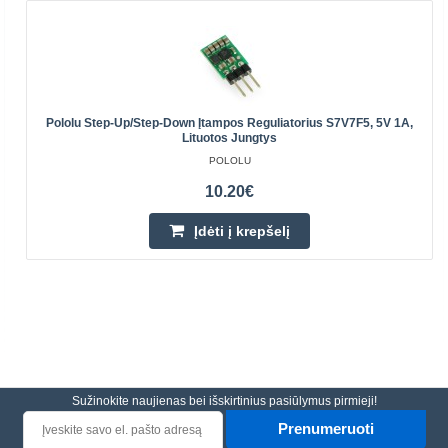
Pololu Step-Up/Step-Down Įtampos Reguliatorius S7V7F5, 5V 1A,
Lituotos Jungtys
POLOLU
10.20€
Įdėti į krepšelį
Sužinokite naujienas bei išskirtinius pasiūlymus pirmieji!
Prenumeruoti