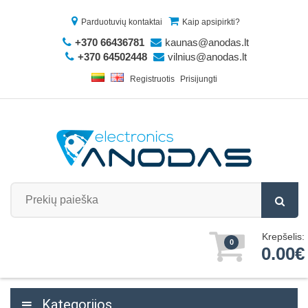
Parduotuvių kontaktai
Kaip apsipirkti?
+370 66436781
kaunas@anodas.lt
+370 64502448
vilnius@anodas.lt
Registruotis
Prisijungti
Krepšelis:
0
0.00€
Kategorijos