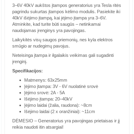
3–6V 40kV aukštos įtampos generatorius yra Tesla ritės
pagrindu sukurtas įtampos kėlimo modulis. Pasiekite iki
40kV išėjimo įtampą, kai įėjimo įtampa yra 3–6V.
Atminkite, kad turite būti saugūs – netinkamai
naudojamas įrenginys yra pavojingas.
Laikykitės visų saugos priemonių, nes kyla elektros
smūgio ar nudegimų pavojus.
Neteisinga įtampa ir ilgalaikis veikimas gali sugadinti
įrenginį.
Specifikacijos:
Matmenys: 63x25mm
Įėjimo įtampa: 3V - 6V nuolatinė srovė
Įėjimo srovė: 2A - 5A
Išėjimo įtampa: 20–40kV
Įėjimo laidai (žalia, raudona): ~8cm
Išėjimo laidai (2 x oranžiniai): ~11cm
DĖMESIO – Generatorius yra pavojingas prietaisas ir jį
reikia naudoti itin atsargiai!