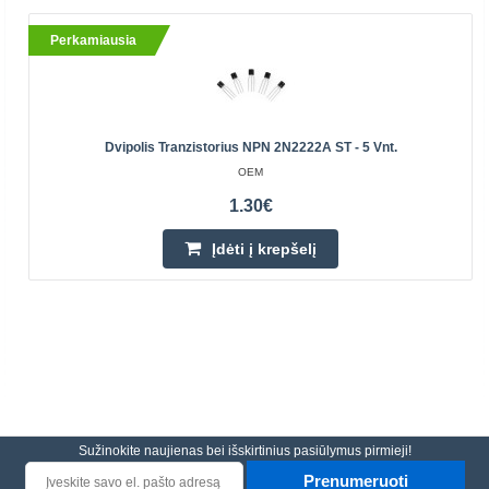
Perkamiausia
Dvipolis Tranzistorius NPN 2N2222A ST - 5 Vnt.
OEM
1.30€
Įdėti į krepšelį
Sužinokite naujienas bei išskirtinius pasiūlymus pirmieji!
Prenumeruoti