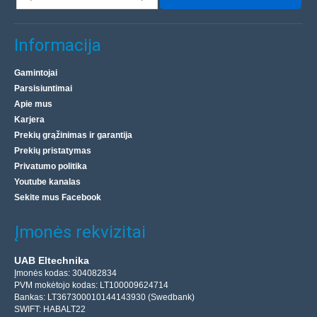
Informacija
Gamintojai
Parsisiuntimai
Apie mus
Karjera
Prekių grąžinimas ir garantija
Prekių pristatymas
Privatumo politika
Youtube kanalas
Sekite mus Facebook
Įmonės rekvizitai
UAB Eltechnika
Įmonės kodas: 304082834
PVM mokėtojo kodas: LT100009624714
Bankas: LT367300010144143930 (Swedbank)
SWIFT: HABALT22