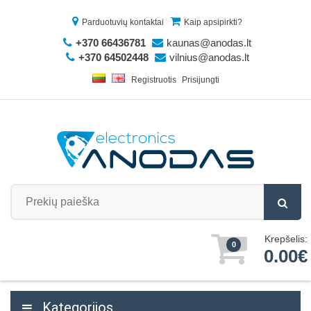
Parduotuvių kontaktai
Kaip apsipirkti?
+370 66436781
kaunas@anodas.lt
+370 64502448
vilnius@anodas.lt
Registruotis
Prisijungti
Krepšelis:
0
0.00€
Kategorijos