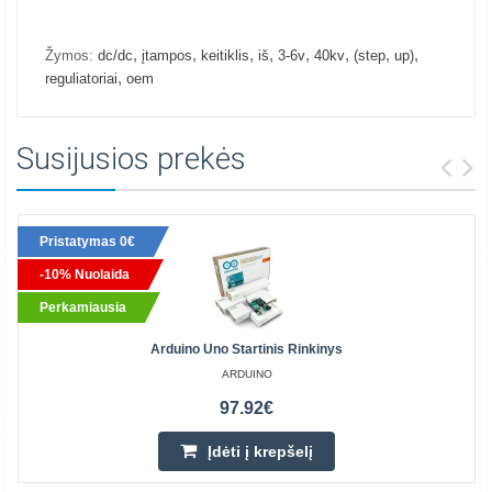
,
,
,
,
,
,
,
,
Žymos:
dc/dc
įtampos
keitiklis
iš
3-6v
40kv
(step
up)
,
reguliatoriai
oem
Susijusios prekės
Pristatymas 0€
-10% Nuolaida
Perkamiausia
Arduino Uno Startinis Rinkinys
ARDUINO
97.92€
Įdėti į krepšelį