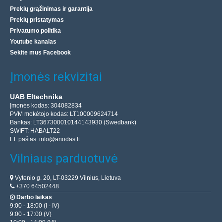
Prekių grąžinimas ir garantija
Prekių pristatymas
Privatumo politika
Youtube kanalas
Sekite mus Facebook
Įmonės rekvizitai
UAB Eltechnika
Įmonės kodas: 304082834
PVM mokėtojo kodas: LT100009624714
Bankas: LT367300010144143930 (Swedbank)
SWIFT: HABALT22
El. paštas:
info@anodas.lt
Vilniaus parduotuvė
Vytenio g. 20, LT-03229 Vilnius, Lietuva
+370 64502448
Darbo laikas
9:00 - 18:00 (I - IV)
9:00 - 17:00 (V)