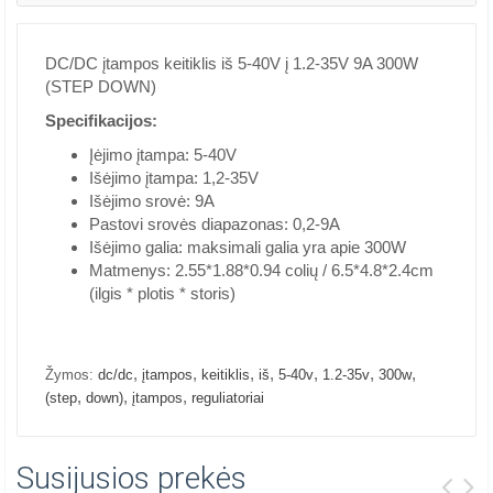
DC/DC įtampos keitiklis iš 5-40V į 1.2-35V 9A 300W
(STEP DOWN)
Specifikacijos:
Įėjimo įtampa: 5-40V
Išėjimo įtampa: 1,2-35V
Išėjimo srovė: 9A
Pastovi srovės diapazonas: 0,2-9A
Išėjimo galia: maksimali galia yra apie 300W
Matmenys: 2.55*1.88*0.94 colių / 6.5*4.8*2.4cm
(ilgis * plotis * storis)
,
,
,
,
,
,
,
Žymos:
dc/dc
įtampos
keitiklis
iš
5-40v
1.2-35v
300w
,
,
,
(step
down)
įtampos
reguliatoriai
Susijusios prekės