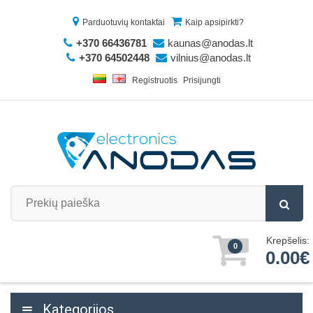
Parduotuvių kontaktai
Kaip apsipirkti?
+370 66436781
kaunas@anodas.lt
+370 64502448
vilnius@anodas.lt
Registruotis
Prisijungti
Krepšelis:
0
0.00€
Kategorijos