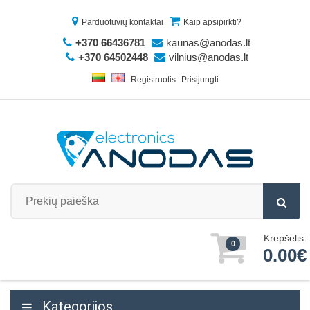
Parduotuvių kontaktai
Kaip apsipirkti?
+370 66436781
kaunas@anodas.lt
+370 64502448
vilnius@anodas.lt
Registruotis
Prisijungti
Krepšelis:
0
0.00€
Kategorijos