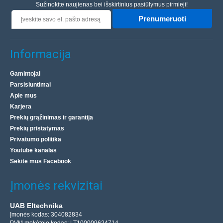
Sužinokite naujienas bei išskirtinius pasiūlymus pirmieji!
Prenumeruoti
Informacija
Gamintojai
Parsisiuntimai
Apie mus
Karjera
Prekių grąžinimas ir garantija
Prekių pristatymas
Privatumo politika
Youtube kanalas
Sekite mus Facebook
Įmonės rekvizitai
UAB Eltechnika
Įmonės kodas: 304082834
PVM mokėtojo kodas: LT100009624714