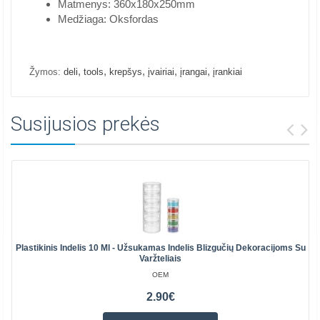
Matmenys: 360x180x250mm
Medžiaga: Oksfordas
,
,
,
,
,
Žymos:
deli
tools
krepšys
įvairiai
įrangai
įrankiai
Susijusios prekės
Plastikinis Indelis 10 Ml - Užsukamas Indelis Blizgučių Dekoracijoms Su
Varžteliais
OEM
2.90€