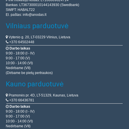
Bankas: LT367300010144143930 (Swedbank)
SWIFT: HABALT22
El. paštas:
info@anodas.lt
Vilniaus parduotuvė
Vytenio g. 20, LT-03229 Vilnius, Lietuva
+370 64502448
Darbo laikas
9:00 - 18:00 (I - IV)
9:00 - 17:00 (V)
10:00 - 14:00 (VI)
Nedirbame (VII)
(Dirbame be pietų pertraukos)
Kauno parduotuvė
Pramonės pr. 4D, LT-51329, Kaunas, Lietuva
+370 66436781
Darbo laikas
9:00 - 18:00 (I - IV)
9:00 - 17:00 (V)
10:00 - 14:00 (VI)
Nedirbame (VII)