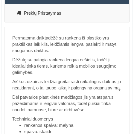
Prekių Pristatymas
Permatoma daiktadėžė su rankena iš plastiko yra
praktiškas laikiklis, leidžiantis lengvai pasiekti ir matyti
saugomus daiktus.
Dėžutę su patogia rankena lengva nešiotis, todėl ji
idealiai tinka tiems, kuriems reikia mobilios saugojimo
galimybės.
Aiškus dizainas leidžia greitai rasti reikalingus daiktus jo
neatidarant, o tai taupo laiką ir palengvina organizavimą.
Dėl patvarios plastikinės medžiagos jis yra atsparus
pažeidimams ir lengvai valomas, todėl puikiai tinka
naudoti namuose, biure ar dirbtuvėse.
Techniniai duomenys
rankenos spalva: mėlyna
spalva: skaidri