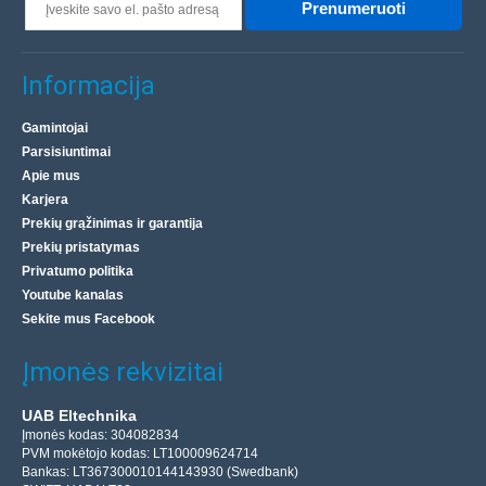
Prenumeruoti
Informacija
Gamintojai
Parsisiuntimai
Apie mus
Karjera
Prekių grąžinimas ir garantija
Prekių pristatymas
Privatumo politika
Youtube kanalas
Sekite mus Facebook
Įmonės rekvizitai
UAB Eltechnika
Įmonės kodas: 304082834
PVM mokėtojo kodas: LT100009624714
Bankas: LT367300010144143930 (Swedbank)