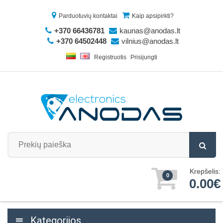
Parduotuvių kontaktai
Kaip apsipirkti?
+370 66436781
kaunas@anodas.lt
+370 64502448
vilnius@anodas.lt
Registruotis
Prisijungti
Krepšelis:
0
0.00€
Kategorijos