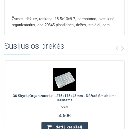
,
,
,
,
,
Žymos:
dėžutė
rankena
18.5x13x9.7
permatoma
plastikinė
,
,
,
,
organizatorius
abc-20645 plastikinės
dėžės
stalčiai
oem
Susijusios prekės
36 Skyrių Organizatorius - 275x175x46mm - Dėžutė Smulkiems
Daiktams
OEM
4.50€
Įdėti į krepšelį