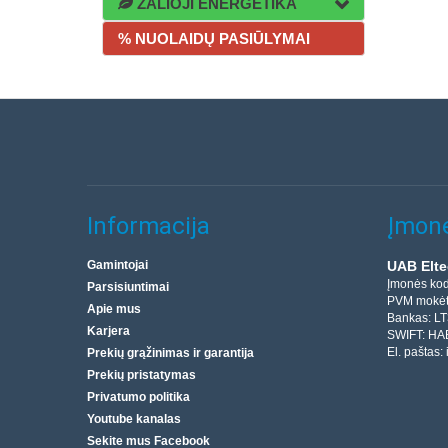
ŽALIOJI ENERGETIKA
% NUOLAIDŲ PASIŪLYMAI
Informacija
Įmonė
Gamintojai
UAB Elte
Įmonės ko
Parsisiuntimai
PVM mokėt
Apie mus
Bankas: L
Karjera
SWIFT: HA
El. paštas:
Prekių grąžinimas ir garantija
Prekių pristatymas
Privatumo politika
Youtube kanalas
Sekite mus Facebook