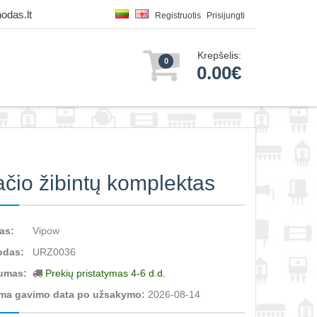
odas.lt
Registruotis
Prisijungti
Krepšelis:
0
0.00€
ačio žibintų komplektas
as:
Vipow
odas:
URZ0036
umas:
Prekių pristatymas 4-6 d.d.
ma gavimo data po užsakymo:
2026-08-14