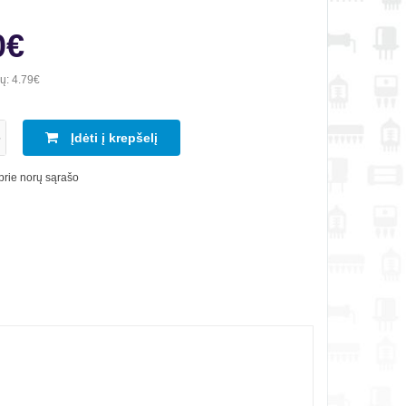
0€
ių:
4.79€
Įdėti į krepšelį
 prie norų sąrašo