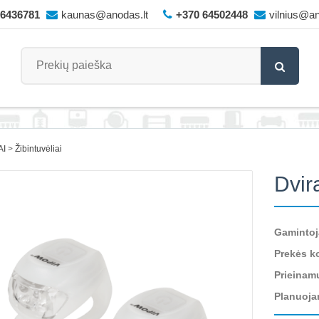
66436781
kaunas@anodas.lt
+370 64502448
vilnius@an
AI
Žibintuvėliai
Dvir
Gamintoj
Prekės k
Prieinam
Planuoja