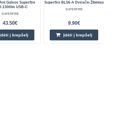
 Ant Galvos Superfire
Superfire BL56-A Dviračio Žibintas
Dirbtu
0 2300lm USB-C
Kolekto
SUPERFIRE
SUPERFIRE
43.50€
9.90€
Įdėti į krepšelį
Įdėti į krepšelį