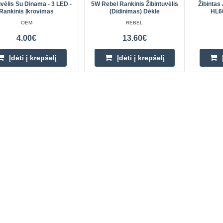
uvėlis Su Dinama - 3 LED -
5W Rebel Rankinis Žibintuvėlis
Žibintas
Rankinis Įkrovimas
(didinimas) Dėkle
HL6
OEM
REBEL
4.00€
13.60€
Įdėti į krepšelį
Įdėti į krepšelį