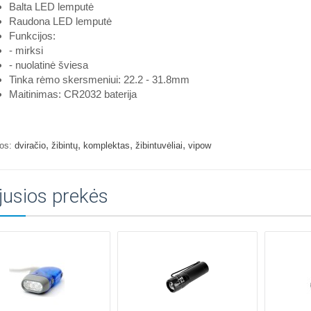
Balta LED lemputė
Raudona LED lemputė
Funkcijos:
- mirksi
- nuolatinė šviesa
Tinka rėmo skersmeniui: 22.2 - 31.8mm
Maitinimas: CR2032 baterija
,
,
,
,
os:
dviračio
žibintų
komplektas
žibintuvėliai
vipow
jusios prekės