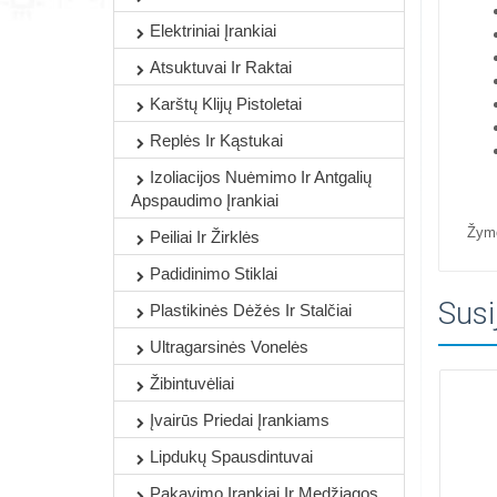
Elektriniai Įrankiai
Atsuktuvai Ir Raktai
Karštų Klijų Pistoletai
Replės Ir Kąstukai
Izoliacijos Nuėmimo Ir Antgalių
Apspaudimo Įrankiai
Žym
Peiliai Ir Žirklės
Padidinimo Stiklai
Susi
Plastikinės Dėžės Ir Stalčiai
Ultragarsinės Vonelės
Žibintuvėliai
Įvairūs Priedai Įrankiams
Lipdukų Spausdintuvai
Pakavimo Įrankiai Ir Medžiagos