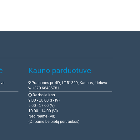
ė
Kauno parduotuvė
uva
Pramonės pr. 4D, LT-51329, Kaunas, Lietuva
+370 66436781
Darbo laikas
9:00 - 18:00 (I - IV)
9:00 - 17:00 (V)
10:00 - 14:00 (VI)
Nedirbame (VII)
(Dirbame be pietų pertraukos)