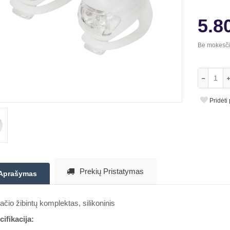
5.8
Be mokesč
Pridėti
Prekių Pristatymas
Aprašymas
ačio žibintų komplektas, silikoninis
ifikacija: