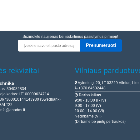
Sužinokite naujienas bei išskirtinius pasiūlymus pirmieji!
Prenumeruoti
s rekvizitai
Vilniaus parduotuv
Vytenio g. 20, LT-03229 Vilnius, Liet
chnika
+370 64502448
das: 304082834
ojo kodas: LT100009624714
Darbo laikas
T367300010144143930 (Swedbank)
9:00 - 18:00 (I - IV)
BALT22
9:00 - 17:00 (V)
info@anodas.lt
10:00 - 14:00 (VI)
Nedirbame (VII)
(Dirbame be pietų pertraukos)