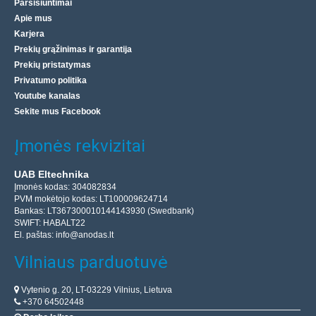
Parsisiuntimai
Apie mus
Karjera
Prekių grąžinimas ir garantija
Prekių pristatymas
Privatumo politika
Youtube kanalas
Sekite mus Facebook
Įmonės rekvizitai
UAB Eltechnika
Įmonės kodas: 304082834
PVM mokėtojo kodas: LT100009624714
Bankas: LT367300010144143930 (Swedbank)
SWIFT: HABALT22
El. paštas:
info@anodas.lt
Vilniaus parduotuvė
Vytenio g. 20, LT-03229 Vilnius, Lietuva
+370 64502448