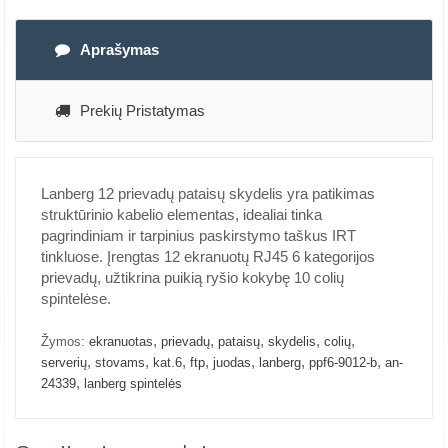
Aprašymas
Prekių Pristatymas
Lanberg 12 prievadų pataisų skydelis yra patikimas
struktūrinio kabelio elementas, idealiai tinka
pagrindiniam ir tarpinius paskirstymo taškus IRT
tinkluose. Įrengtas 12 ekranuotų RJ45 6 kategorijos
prievadų, užtikrina puikią ryšio kokybę 10 colių
spintelėse.
,
,
,
,
,
Žymos:
ekranuotas
prievadų
pataisų
skydelis
colių
,
,
,
,
,
,
,
serverių
stovams
kat.6
ftp
juodas
lanberg
ppf6-9012-b
an-
,
24339
lanberg spintelės