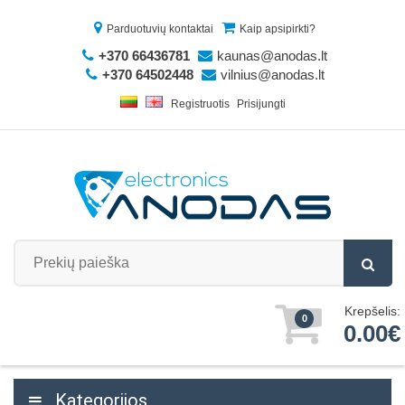
Parduotuvių kontaktai
Kaip apsipirkti?
+370 66436781
kaunas@anodas.lt
+370 64502448
vilnius@anodas.lt
Registruotis
Prisijungti
Krepšelis:
0
0.00€
Kategorijos