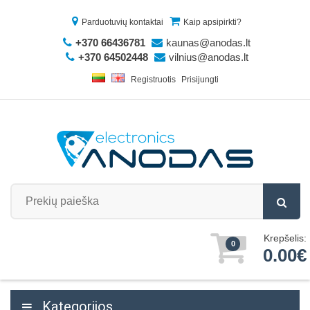
Parduotuvių kontaktai
Kaip apsipirkti?
+370 66436781
kaunas@anodas.lt
+370 64502448
vilnius@anodas.lt
Registruotis
Prisijungti
Krepšelis:
0
0.00€
Kategorijos