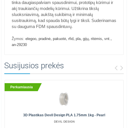
tinka daugiaspalviam spausdinimui, prototipų kūrimui ir
akį traukiančių modelių kūrimui. Užtikrina tikslų
sluoksniavimą, aukštą sukibimą ir minimalų
susitraukimą, kad spauda būtų lygi ir tiksli. Suderinamas
su dauguma FDM spausdintuvų.
,
,
,
,
,
,
,
,
Žymos:
elegoo
pradinė
pakuotė
rfid
pla
gijų
ritėmis
vnt.
an-29230
Susijusios prekės
Perkamiausia
3D Plastikas Devil Design PLA 1.75mm 1kg - Pearl
DEVIL DESIGN