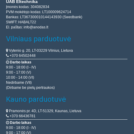
UAB Eltechnika
Įmonės kodas: 304082834
PVM mokėtojo kodas: LT100009624714
Bankas: LT367300010144143930 (Swedbank)
SWIFT: HABALT22
El. paštas:
info@anodas.lt
Vilniaus parduotuvė
Vytenio g. 20, LT-03229 Vilnius, Lietuva
+370 64502448
Darbo laikas
9:00 - 18:00 (I - IV)
9:00 - 17:00 (V)
10:00 - 14:00 (VI)
Nedirbame (VII)
(Dirbame be pietų pertraukos)
Kauno parduotuvė
Pramonės pr. 4D, LT-51329, Kaunas, Lietuva
+370 66436781
Darbo laikas
9:00 - 18:00 (I - IV)
9:00 - 17:00 (V)