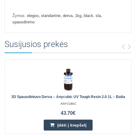
,
,
,
,
,
,
Žymos:
elegoo
standartinė
derva
1kg
black
sla
spausdinimo
Susijusios prekės
3D Spausdintuvo Derva – Anycubic UV Tough Resin 2.0 1L – Balta
ANYCUBIC
43.70€
Įdėti į krepšelį