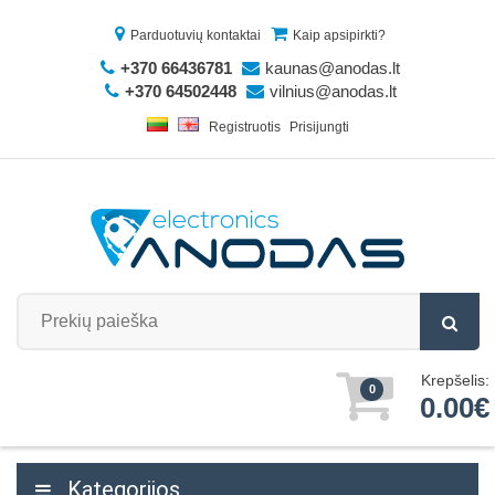
Parduotuvių kontaktai
Kaip apsipirkti?
+370 66436781
kaunas@anodas.lt
+370 64502448
vilnius@anodas.lt
Registruotis
Prisijungti
Krepšelis:
0
0.00€
Kategorijos