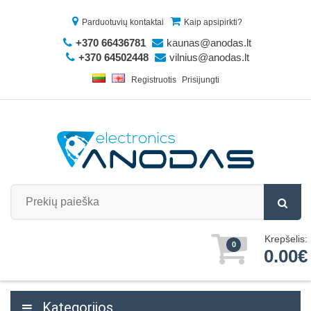
Parduotuvių kontaktai
Kaip apsipirkti?
+370 66436781
kaunas@anodas.lt
+370 64502448
vilnius@anodas.lt
Registruotis
Prisijungti
Krepšelis:
0
0.00€
Kategorijos