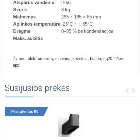
Atsparus vandeniui
IP66
Svoris
8 kg
Matmenys
295 × 195 × 65 mm
Aplinkos temperatūra
-25°C ~ + 55°C
Drėgmė
0–95 % be kondensacijos
Maks. aukštis
,
,
,
,
Žymos:
elektromobilių
sieninis
įkroviklis
besen
sq20-22kw-
app
Susijusios prekės
Pristatymas 0€