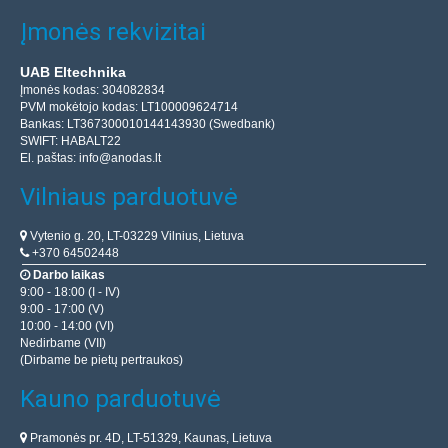
Įmonės rekvizitai
UAB Eltechnika
Įmonės kodas: 304082834
PVM mokėtojo kodas: LT100009624714
Bankas: LT367300010144143930 (Swedbank)
SWIFT: HABALT22
El. paštas:
info@anodas.lt
Vilniaus parduotuvė
Vytenio g. 20, LT-03229 Vilnius, Lietuva
+370 64502448
Darbo laikas
9:00 - 18:00 (I - IV)
9:00 - 17:00 (V)
10:00 - 14:00 (VI)
Nedirbame (VII)
(Dirbame be pietų pertraukos)
Kauno parduotuvė
Pramonės pr. 4D, LT-51329, Kaunas, Lietuva