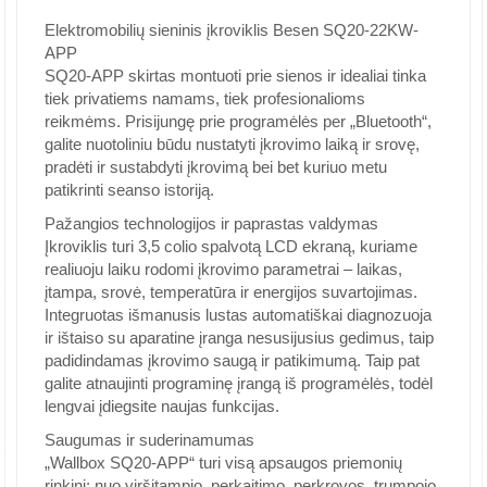
Elektromobilių sieninis įkroviklis Besen SQ20-22KW-
APP
SQ20-APP skirtas montuoti prie sienos ir idealiai tinka
tiek privatiems namams, tiek profesionalioms
reikmėms. Prisijungę prie programėlės per „Bluetooth“,
galite nuotoliniu būdu nustatyti įkrovimo laiką ir srovę,
pradėti ir sustabdyti įkrovimą bei bet kuriuo metu
patikrinti seanso istoriją.
Pažangios technologijos ir paprastas valdymas
Įkroviklis turi 3,5 colio spalvotą LCD ekraną, kuriame
realiuoju laiku rodomi įkrovimo parametrai – laikas,
įtampa, srovė, temperatūra ir energijos suvartojimas.
Integruotas išmanusis lustas automatiškai diagnozuoja
ir ištaiso su aparatine įranga nesusijusius gedimus, taip
padidindamas įkrovimo saugą ir patikimumą. Taip pat
galite atnaujinti programinę įrangą iš programėlės, todėl
lengvai įdiegsite naujas funkcijas.
Saugumas ir suderinamumas
„Wallbox SQ20-APP“ turi visą apsaugos priemonių
rinkinį: nuo viršįtampio, perkaitimo, perkrovos, trumpojo