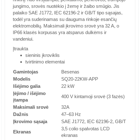
jungimo, srovės nuotėkio į žemę ir žaibo smūgio. Jis
palaiko SAE J1772, IEC 62196-2 ir GB/T tipo sąsajas,
todėl yra suderinamas su dauguma rinkoje esančių
elektromobilių. Maksimali įkrovimo srovė yra 32 A, o
IP66 klasės korpusas yra atsparus dulkėms ir
vandeniui.
Įtraukta
sieninis įkroviklis
tvirtinimo elementai
Gamintojas
Besenas
Modelis
SQ20-22KW-APP
Išėjimo galia
22 kW
Įėjimo / išėjimo
400 V kintamoji srovė (3 fazės)
įtampa
Maksimali srovė
32A
Dažnis
47–63 Hz
Įkrovimo sąsaja
SAE J1772, IEC 62196-2, GB/T
3,5 colio spalvotas LCD
Ekranas
ekranas