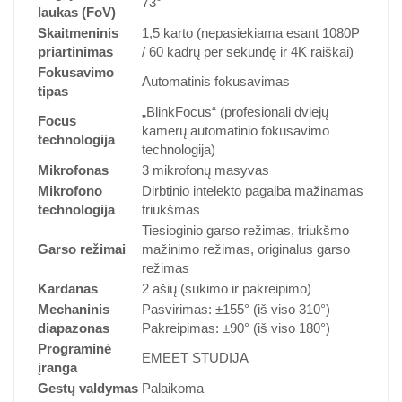
73°
laukas (FoV)
Skaitmeninis
1,5 karto (nepasiekiama esant 1080P
priartinimas
/ 60 kadrų per sekundę ir 4K raiškai)
Fokusavimo
Automatinis fokusavimas
tipas
„BlinkFocus“ (profesionali dviejų
Focus
kamerų automatinio fokusavimo
technologija
technologija)
Mikrofonas
3 mikrofonų masyvas
Mikrofono
Dirbtinio intelekto pagalba mažinamas
technologija
triukšmas
Tiesioginio garso režimas, triukšmo
Garso režimai
mažinimo režimas, originalus garso
režimas
Kardanas
2 ašių (sukimo ir pakreipimo)
Mechaninis
Pasvirimas: ±155° (iš viso 310°)
diapazonas
Pakreipimas: ±90° (iš viso 180°)
Programinė
EMEET STUDIJA
įranga
Gestų valdymas
Palaikoma