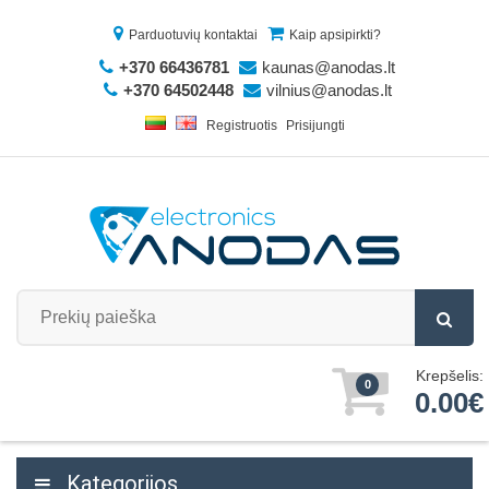
Parduotuvių kontaktai
Kaip apsipirkti?
+370 66436781
kaunas@anodas.lt
+370 64502448
vilnius@anodas.lt
Registruotis
Prisijungti
Krepšelis:
0
0.00€
Kategorijos