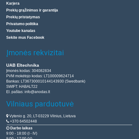
Karjera
Prekių grąžinimas ir garantija
Prekių pristatymas
Privatumo politika
Youtube kanalas
Sekite mus Facebook
Įmonės rekvizitai
UAB Eltechnika
Įmonės kodas: 304082834
PVM mokėtojo kodas: LT100009624714
Bankas: LT367300010144143930 (Swedbank)
SWIFT: HABALT22
El. paštas:
info@anodas.lt
Vilniaus parduotuvė
Vytenio g. 20, LT-03229 Vilnius, Lietuva
+370 64502448
Darbo laikas
9:00 - 18:00 (I - IV)
9:00 - 17:00 (V)