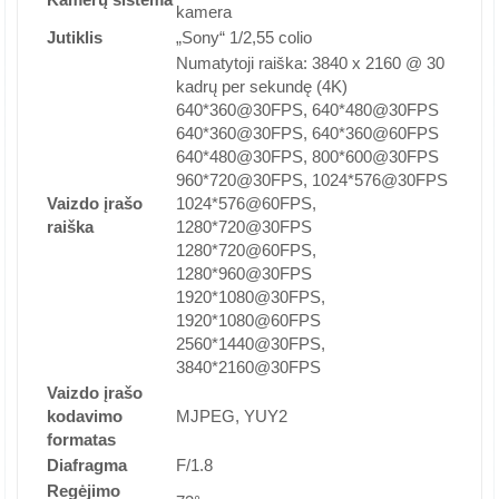
kamera
Jutiklis
„Sony“ 1/2,55 colio
Numatytoji raiška: 3840 x 2160 @ 30
kadrų per sekundę (4K)
640*360@30FPS, 640*480@30FPS
640*360@30FPS, 640*360@60FPS
640*480@30FPS, 800*600@30FPS
960*720@30FPS, 1024*576@30FPS
Vaizdo įrašo
1024*576@60FPS,
raiška
1280*720@30FPS
1280*720@60FPS,
1280*960@30FPS
1920*1080@30FPS,
1920*1080@60FPS
2560*1440@30FPS,
3840*2160@30FPS
Vaizdo įrašo
kodavimo
MJPEG, YUY2
formatas
Diafragma
F/1.8
Regėjimo