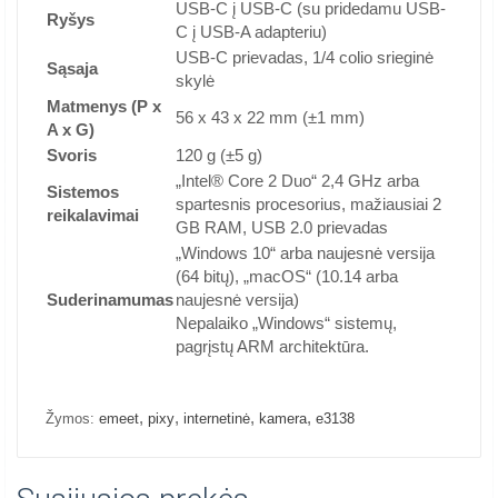
USB-C į USB-C (su pridedamu USB-
Ryšys
C į USB-A adapteriu)
USB-C prievadas, 1/4 colio srieginė
Sąsaja
skylė
Matmenys (P x
56 x 43 x 22 mm (±1 mm)
A x G)
Svoris
120 g (±5 g)
„Intel® Core 2 Duo“ 2,4 GHz arba
Sistemos
spartesnis procesorius, mažiausiai 2
reikalavimai
GB RAM, USB 2.0 prievadas
„Windows 10“ arba naujesnė versija
(64 bitų), „macOS“ (10.14 arba
Suderinamumas
naujesnė versija)
Nepalaiko „Windows“ sistemų,
pagrįstų ARM architektūra.
,
,
,
,
Žymos:
emeet
pixy
internetinė
kamera
e3138