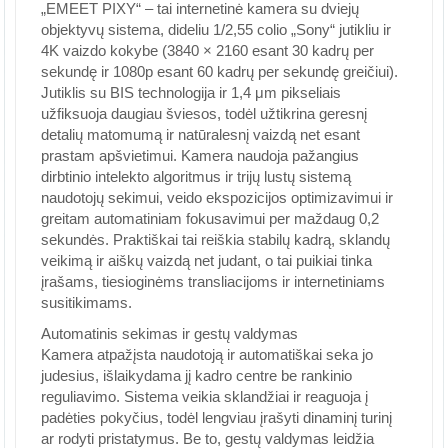
„EMEET PIXY“ – tai internetinė kamera su dviejų
objektyvų sistema, dideliu 1/2,55 colio „Sony“ jutikliu ir
4K vaizdo kokybe (3840 × 2160 esant 30 kadrų per
sekundę ir 1080p esant 60 kadrų per sekundę greičiui).
Jutiklis su BIS technologija ir 1,4 μm pikseliais
užfiksuoja daugiau šviesos, todėl užtikrina geresnį
detalių matomumą ir natūralesnį vaizdą net esant
prastam apšvietimui. Kamera naudoja pažangius
dirbtinio intelekto algoritmus ir trijų lustų sistemą
naudotojų sekimui, veido ekspozicijos optimizavimui ir
greitam automatiniam fokusavimui per maždaug 0,2
sekundės. Praktiškai tai reiškia stabilų kadrą, sklandų
veikimą ir aiškų vaizdą net judant, o tai puikiai tinka
įrašams, tiesioginėms transliacijoms ir internetiniams
susitikimams.
Automatinis sekimas ir gestų valdymas
Kamera atpažįsta naudotoją ir automatiškai seka jo
judesius, išlaikydama jį kadro centre be rankinio
reguliavimo. Sistema veikia sklandžiai ir reaguoja į
padėties pokyčius, todėl lengviau įrašyti dinaminį turinį
ar rodyti pristatymus. Be to, gestų valdymas leidžia