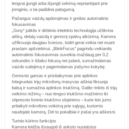
lengvai įjungti arba išjungti sekimą nepriartėjant prie
įrenginio, o tai padidina patogumą.
Pažangus vaizdų apdorojimas ir greitas automatinis
fokusavimas
„Sony“ jutiklis ir dirbtinio intelekto technologija užtikrina
aiškų, detalų vaizdą ir geresnį spalvų atkūrimą. Kamera
užfiksuoja daugiau šviesos, todėl gerai veikia net esant
prastam apšvietimui. „BlinkFocus“ pagrindu veikiantis
automatinis fokusavimas suveikia maždaug per 0,2
sekundės ir išlaiko fokusą net judant, sumažindamas
vaizdo suliejimą ir pagerindamas įrašymo kokybę.
Geresnis garsas ir prisitaikymas prie aplinkos
Integruotas trijų mikrofonų masyvas aiškiai fiksuoja
balsą ir sumažina aplinkos triukšmą. Galite rinktis iš trijų
veikimo režimų – nuo lengvo triukšmo mažinimo iki
stipresnio foninio triukšmo slopinimo – kurie leis jums
pritaikyti mikrofono veikimą prie sąlygų, kuriomis
naudojate kamerą. Dėl to pokalbiai ir įrašai yra aiškesni.
Turinio kūrimo funkcijos
Kamera leidžia išsaugoti iš anksto nustatytus