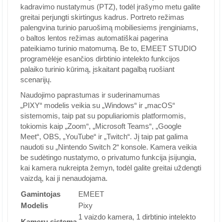
kadravimo nustatymus (PTZ), todėl įrašymo metu galite
greitai perjungti skirtingus kadrus. Portreto režimas
palengvina turinio paruošimą mobiliesiems įrenginiams,
o baltos lentos režimas automatiškai pagerina
pateikiamo turinio matomumą. Be to, EMEET STUDIO
programėlėje esančios dirbtinio intelekto funkcijos
palaiko turinio kūrimą, įskaitant pagalbą ruošiant
scenarijų.
Naudojimo paprastumas ir suderinamumas
„PIXY“ modelis veikia su „Windows“ ir „macOS“
sistemomis, taip pat su populiariomis platformomis,
tokiomis kaip „Zoom“, „Microsoft Teams“, „Google
Meet“, OBS, „YouTube“ ir „Twitch“. Jį taip pat galima
naudoti su „Nintendo Switch 2“ konsole. Kamera veikia
be sudėtingo nustatymo, o privatumo funkcija įsijungia,
kai kamera nukreipta žemyn, todėl galite greitai uždengti
vaizdą, kai ji nenaudojama.
Gamintojas
EMEET
Modelis
Pixy
1 vaizdo kamera, 1 dirbtinio intelekto
Kamerų sistema