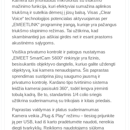
Kamera turi įmontuotus mikrofonus su triukšmo
mažinimo funkcija, kuri efektyviai sumažina aplinkos
triukšmą ir sutelkia dėmesį į jūsų balsą. Visas „Clear
Voice“ technologijos potencialas aktyvuojamas per
„EMEETLINK“ programinę įrangą, kurioje yra pažangus
triukšmo slopinimo režimas. Tai užtikrina, kad
skambinantieji jus aiškiai girdės net ir esant prastoms
akustinėms sąlygoms.
Visiška privatumo kontrolė ir patogus nustatymas
„EMEET SmartCam S600“ rinkinyje yra fizinis,
besisukantis objektyvo dangtelis, kuriuo galite uždengti
objektyvą, kai kamera nenaudojama. Šis paprastas
sprendimas sustiprina jūsų saugumo jausmą ir
privatumo kontrolę. Kardano tipo tvirtinimo sistema
leidžia kamerai pasisukti 360°, todėl lengva įrėminti
tobulą kadrą. Be to, standartinis 1/4 colio sriegis
užtikrina suderinamumą su trikojiais ir kitais priedais.
Paprastas valdymas ir platus suderinamumas
Kamera veikia „Plug & Play“ režimu – tiesiog prijunkite
ją per USB, kad iš karto pradėtumėte naudoti, nereikia
diegti tvarkyklių. Reiklioms naudotojams siūloma