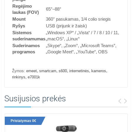
Regėjimo
65°–88°
laukas (FOV)
Mount
360° pasukamas, 1/4 colio sriegis
Ryšys
USB (prijunk ir žaisk)
Sistemos
„Windows XP“ / „Vista“ / 7 / 8 / 10 / 11,
suderinamumas
„macOS“, „Linux“
Suderinamos
„Skype“, „Zoom“, „Microsoft Teams“,
programos
„Google Meet“, „YouTube“, OBS
,
,
,
,
,
Žymos:
emeet
smartcam
s600
internetinės
kameros
,
rinkinys
e7001k
Susijusios prekės
Pristatymas 0€