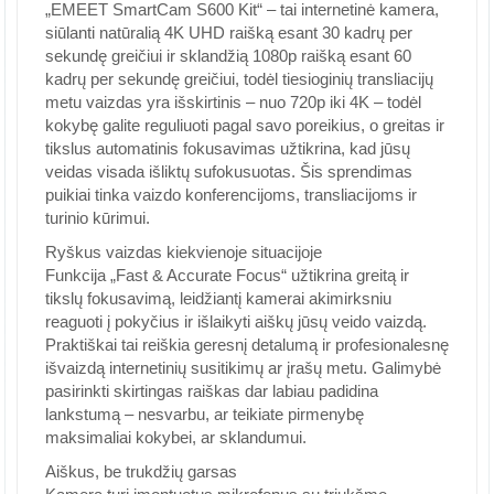
„EMEET SmartCam S600 Kit“ – tai internetinė kamera,
siūlanti natūralią 4K UHD raišką esant 30 kadrų per
sekundę greičiui ir sklandžią 1080p raišką esant 60
kadrų per sekundę greičiui, todėl tiesioginių transliacijų
metu vaizdas yra išskirtinis – nuo 720p iki 4K – todėl
kokybę galite reguliuoti pagal savo poreikius, o greitas ir
tikslus automatinis fokusavimas užtikrina, kad jūsų
veidas visada išliktų sufokusuotas. Šis sprendimas
puikiai tinka vaizdo konferencijoms, transliacijoms ir
turinio kūrimui.
Ryškus vaizdas kiekvienoje situacijoje
Funkcija „Fast & Accurate Focus“ užtikrina greitą ir
tikslų fokusavimą, leidžiantį kamerai akimirksniu
reaguoti į pokyčius ir išlaikyti aiškų jūsų veido vaizdą.
Praktiškai tai reiškia geresnį detalumą ir profesionalesnę
išvaizdą internetinių susitikimų ar įrašų metu. Galimybė
pasirinkti skirtingas raiškas dar labiau padidina
lankstumą – nesvarbu, ar teikiate pirmenybę
maksimaliai kokybei, ar sklandumui.
Aiškus, be trukdžių garsas