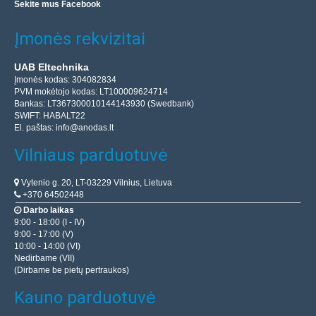
Sekite mus Facebook
Įmonės rekvizitai
UAB Eltechnika
Įmonės kodas: 304082834
PVM mokėtojo kodas: LT100009624714
Bankas: LT367300010144143930 (Swedbank)
SWIFT: HABALT22
El. paštas:
info@anodas.lt
Vilniaus parduotuvė
Vytenio g. 20, LT-03229 Vilnius, Lietuva
+370 64502448
Darbo laikas
9:00 - 18:00 (I - IV)
9:00 - 17:00 (V)
10:00 - 14:00 (VI)
Nedirbame (VII)
(Dirbame be pietų pertraukos)
Kauno parduotuvė