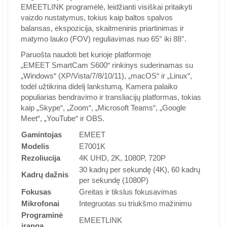
EMEETLINK programėlė, leidžianti visiškai pritaikyti
vaizdo nustatymus, tokius kaip baltos spalvos
balansas, ekspozicija, skaitmeninis priartinimas ir
matymo lauko (FOV) reguliavimas nuo 65° iki 88°.
Paruošta naudoti bet kurioje platformoje
„EMEET SmartCam S600“ rinkinys suderinamas su
„Windows“ (XP/Vista/7/8/10/11), „macOS“ ir „Linux“,
todėl užtikrina didelį lankstumą. Kamera palaiko
populiarias bendravimo ir transliacijų platformas, tokias
kaip „Skype“, „Zoom“, „Microsoft Teams“, „Google
Meet“, „YouTube“ ir OBS.
Gamintojas
EMEET
Modelis
E7001K
Rezoliucija
4K UHD, 2K, 1080P, 720P
30 kadrų per sekundę (4K), 60 kadrų
Kadrų dažnis
per sekundę (1080P)
Fokusas
Greitas ir tikslus fokusavimas
Mikrofonai
Integruotas su triukšmo mažinimu
Programinė
EMEETLINK
įranga