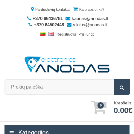
Parduotuvių kontaktai
Kaip apsipirkti?
+370 66436781
kaunas@anodas.lt
+370 64502448
vilnius@anodas.lt
Registruotis
Prisijungti
Krepšelis:
0
0.00€
Kategorijos