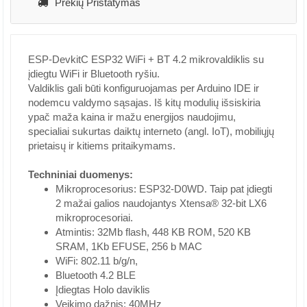
Prekių Pristatymas
ESP-DevkitC ESP32 WiFi + BT 4.2 mikrovaldiklis su
įdiegtu WiFi ir Bluetooth ryšiu.
Valdiklis gali būti konfiguruojamas per Arduino IDE ir
nodemcu valdymo sąsajas. Iš kitų modulių išsiskiria
ypač maža kaina ir mažu energijos naudojimu,
specialiai sukurtas daiktų interneto (angl. IoT), mobiliųjų
prietaisų ir kitiems pritaikymams.
Techniniai duomenys:
Mikroprocesorius: ESP32-D0WD. Taip pat įdiegti
2 mažai galios naudojantys Xtensa® 32-bit LX6
mikroprocesoriai.
Atmintis: 32Mb flash, 448 KB ROM, 520 KB
SRAM, 1Kb EFUSE, 256 b MAC
WiFi: 802.11 b/g/n,
Bluetooth 4.2 BLE
Įdiegtas Holo daviklis
Veikimo dažnis: 40MHz