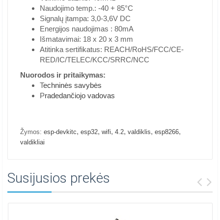
Naudojimo temp.: -40 + 85°C
Signalų įtampa: 3,0-3,6V DC
Energijos naudojimas : 80mA
Išmatavimai: 18 x 20 x 3 mm
Atitinka sertifikatus: REACH/RoHS/FCC/CE-
RED/IC/TELEC/KCC/SRRC/NCC
Nuorodos ir pritaikymas:
T
echninės savybės
P
radedančiojo vadovas
,
,
,
,
,
,
Žymos:
esp-devkitc
esp32
wifi
4.2
valdiklis
esp8266
valdikliai
Susijusios prekės