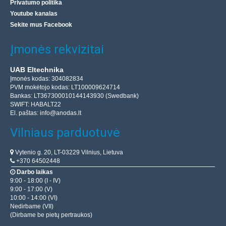
Privatumo politika
Youtube kanalas
Sekite mus Facebook
Įmonės rekvizitai
UAB Eltechnika
Įmonės kodas: 304082834
PVM mokėtojo kodas: LT100009624714
Bankas: LT367300010144143930 (Swedbank)
SWIFT: HABALT22
El. paštas:
info@anodas.lt
Vilniaus parduotuvė
Vytenio g. 20, LT-03229 Vilnius, Lietuva
+370 64502448
Darbo laikas
9:00 - 18:00 (I - IV)
9:00 - 17:00 (V)
10:00 - 14:00 (VI)
Nedirbame (VII)
(Dirbame be pietų pertraukos)