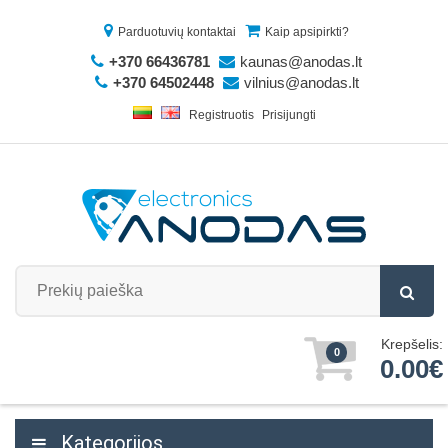
Parduotuvių kontaktai
Kaip apsipirkti?
+370 66436781
kaunas@anodas.lt
+370 64502448
vilnius@anodas.lt
Registruotis
Prisijungti
Krepšelis:
0
0.00€
Kategorijos