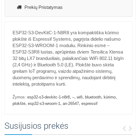
Prekių Pristatymas
ESP32-S3-DevKitC-1-N8R8 yra kompaktiška kūrimo
plokštė iš Espressif Systems, pagrįsta didelio našumo
ESP32-S3-WROOM-1 moduliu. Rinkinio esmė –
ESP32-S3R8 lustas, aprūpintas dviem Tensilica Xtensa
32 bitų LX7 branduoliais, palaikančiais WiFi 802.11 b/g/n
(2,4 GHz) ir Bluetooth 5.0 (LE). Plokštė buvo skirta
greitam IoT programų, vaizdo atpažinimo sistemų,
duomenų perdavimo ir sprendimų, naudojant dirbtinį
intelektą, prototipams kurti.
,
,
,
,
,
Žymos:
esp32-s3-devkitc-1-n8r8
–
wifi
bluetooth
kūrimo
,
,
,
plokštė
esp32-s3-wroom-1
an-26547
espressif
Susijusios prekės