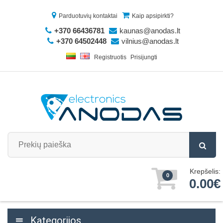
Parduotuvių kontaktai
Kaip apsipirkti?
+370 66436781
kaunas@anodas.lt
+370 64502448
vilnius@anodas.lt
Registruotis
Prisijungti
Krepšelis:
0
0.00€
Kategorijos