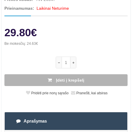
Prieinamumas:
Laikinai Neturime
29.80€
Be mokesčių:
24.63€
Įdėti į krepšelį
Pridėti prie norų sąrašo
Pranešti, kai atsiras
Aprašymas