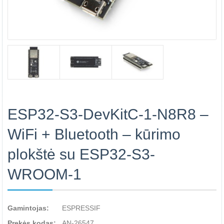
ESP32-S3-DevKitC-1-N8R8 –
WiFi + Bluetooth – kūrimo
plokštė su ESP32-S3-
WROOM-1
Gamintojas:
ESPRESSIF
Prekės kodas:
AN-26547