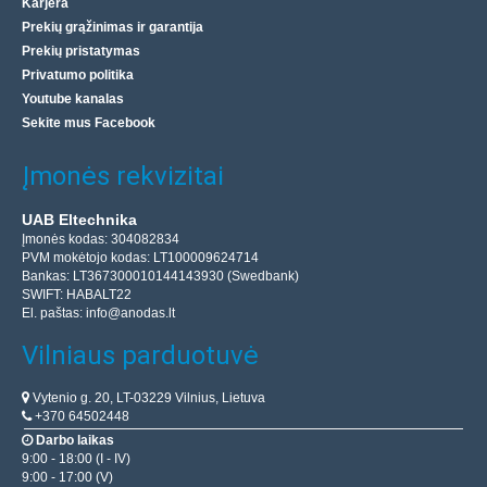
Karjera
Prekių grąžinimas ir garantija
Prekių pristatymas
Privatumo politika
Youtube kanalas
Sekite mus Facebook
Įmonės rekvizitai
UAB Eltechnika
Įmonės kodas: 304082834
PVM mokėtojo kodas: LT100009624714
Bankas: LT367300010144143930 (Swedbank)
SWIFT: HABALT22
El. paštas:
info@anodas.lt
Vilniaus parduotuvė
Vytenio g. 20, LT-03229 Vilnius, Lietuva
+370 64502448
Darbo laikas
9:00 - 18:00 (I - IV)
9:00 - 17:00 (V)