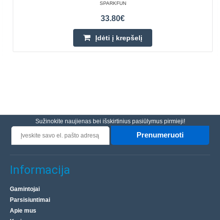
SPARKFUN
33.80€
Įdėti į krepšelį
Sužinokite naujienas bei išskirtinius pasiūlymus pirmieji!
Prenumeruoti
Informacija
Gamintojai
Parsisiuntimai
Apie mus