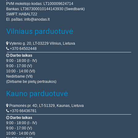
PVM mokėtojo kodas: LT100009624714
Bankas: LT367300010144143930 (Swedbank)
SWIFT: HABALT22
El. paštas:
info@anodas.lt
Vilniaus parduotuvė
Vytenio g. 20, LT-03229 Vilnius, Lietuva
+370 64502448
Darbo laikas
9:00 - 18:00 (I - IV)
9:00 - 17:00 (V)
10:00 - 14:00 (VI)
Nedirbame (VII)
(Dirbame be pietų pertraukos)
Kauno parduotuvė
Pramonės pr. 4D, LT-51329, Kaunas, Lietuva
+370 66436781
Darbo laikas
9:00 - 18:00 (I - IV)
9:00 - 17:00 (V)
10:00 - 14:00 (VI)