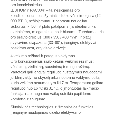
oro kondicionierius
„EUHOMY PAC004“ – tai nešiojamas oro
kondicionierius, pasižymintis didele vėsinimo galia (12
000 BTU), nešiojamumu ir paprastu naudojimu.
Sukurtas iki 50 m² ploto patalpoms, jis idealiai tinka
svetainėms, miegamiesiems ir biurams. Turėdamas tris
oro srauto greičius (300 / 350 / 400 m³/h) ir platų
svyravimo diapazoną (33–90°), įrenginys efektyviai
paskirsto vėsų orą visoje erdvėje.
4 veikimo režimai ir patogus valdymas
Oro kondicionierius siūlo keturis veikimo režimus:
vėsinimą, vėdinimą, sausinimą ir miego režimą.
Vartotojai gali lengvai reguliuoti nustatymus naudodami
jutiklinį valdymo skydelį arba nuotolinio valdymo pultą,
kurio veikimo atstumas yra iki 7 m. Temperatūrą galima
reguliuoti nuo 16 °C iki 31 °C, o įmontuotas laikmačio
funkcija ir apsauga nuo vaikų suteikia papildomo
komforto ir saugumo.
Šiuolaikinės technologijos ir išmaniosios funkcijos
Įrenginyje naudojamas didelio efektyvumo