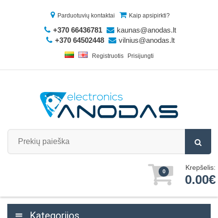
Parduotuvių kontaktai
Kaip apsipirkti?
+370 66436781
kaunas@anodas.lt
+370 64502448
vilnius@anodas.lt
Registruotis
Prisijungti
Krepšelis:
0
0.00€
Kategorijos