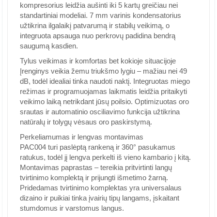
kompresorius leidžia aušinti iki 5 kartų greičiau nei
standartiniai modeliai. 7 mm varinis kondensatorius
užtikrina ilgalaikį patvarumą ir stabilų veikimą, o
integruota apsauga nuo perkrovų padidina bendrą
saugumą kasdien.
Tylus veikimas ir komfortas bet kokioje situacijoje
Įrenginys veikia žemu triukšmo lygiu – mažiau nei 49
dB, todėl idealiai tinka naudoti naktį. Integruotas miego
režimas ir programuojamas laikmatis leidžia pritaikyti
veikimo laiką netrikdant jūsų poilsio. Optimizuotas oro
srautas ir automatinio osciliavimo funkcija užtikrina
natūralų ir tolygų vėsaus oro paskirstymą.
Perkeliamumas ir lengvas montavimas
PAC004 turi paslėptą rankeną ir 360° pasukamus
ratukus, todėl jį lengva perkelti iš vieno kambario į kitą.
Montavimas paprastas – tereikia pritvirtinti langų
tvirtinimo komplektą ir prijungti išmetimo žarną.
Pridedamas tvirtinimo komplektas yra universalaus
dizaino ir puikiai tinka įvairių tipų langams, įskaitant
stumdomus ir varstomus langus.