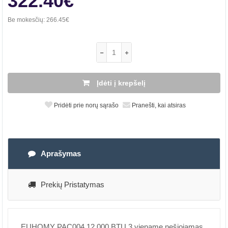
322.40€
Be mokesčių:
266.45€
Įdėti į krepšelį
Pridėti prie norų sąrašo
Pranešti, kai atsiras
Aprašymas
Prekių Pristatymas
EUHOMY PAC004 12 000 BTU 3 viename nešiojamas