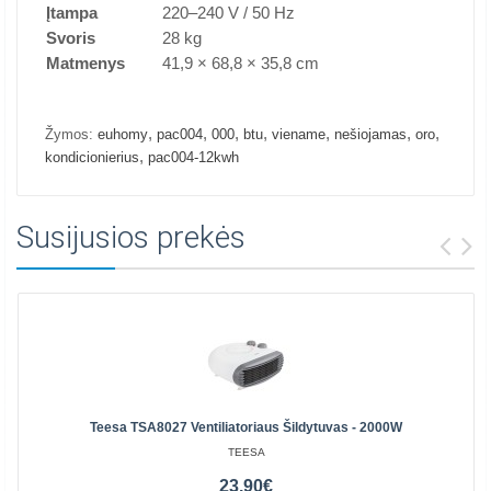
Įtampa
220–240 V / 50 Hz
Svoris
28 kg
Matmenys
41,9 × 68,8 × 35,8 cm
,
,
,
,
,
,
,
Žymos:
euhomy
pac004
000
btu
viename
nešiojamas
oro
,
kondicionierius
pac004-12kwh
Susijusios prekės
Teesa TSA8027 Ventiliatoriaus Šildytuvas - 2000W
TEESA
23.90€