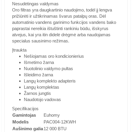
Nesudėtingas valdymas
Oro filtras yra daugkartinio naudojimo, todėl jį lengva
prižiūrėti ir užtikrinamas švarus patalpų oras. Dėl
automatinio vandens garinimo funkcijos vandens bako
paprastai nereikia ištuštinti rankiniu būdu, išskyrus
atvejus, kai yra itin didelė drėgmė arba naudojamas
specialus sausinimo režimas.
Įtraukta
Nešiojamas oro kondicionierius
Išmetimo žarna
Nuotolinio valdymo pultas
Išleidimo žarna
Langų komplekto adapteris
Langų komplektas
Žarnos jungtis
Naudotojo vadovas
Specifikacijos
Gamintojas
Euhomy
Modelis
PAC004-12KWH
Aušinimo galia
12 000 BTU