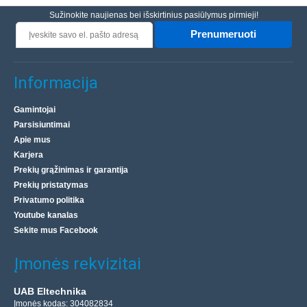
Sužinokite naujienas bei išskirtinius pasiūlymus pirmieji!
Prenumeruoti
Informacija
Gamintojai
Parsisiuntimai
Apie mus
Karjera
Prekių grąžinimas ir garantija
Prekių pristatymas
Privatumo politika
Youtube kanalas
Sekite mus Facebook
Įmonės rekvizitai
UAB Eltechnika
Įmonės kodas: 304082834