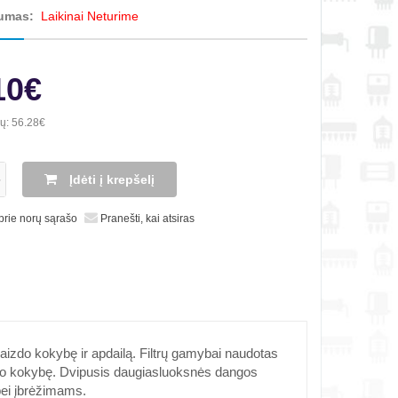
umas:
Laikinai Neturime
10€
ių:
56.28€
Įdėti į krepšelį
 prie norų sąrašo
Pranešti, kai atsiras
vaizdo kokybę ir apdailą. Filtrų gamybai naudotas
aizdo kokybę. Dvipusis daugiasluoksnės dangos
bei įbrėžimams.