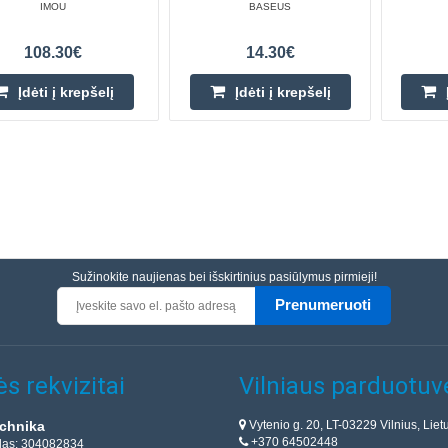
IMOU
BASEUS
108.30€
14.30€
Įdėti į krepšelį
Įdėti į krepšelį
Sužinokite naujienas bei išskirtinius pasiūlymus pirmieji!
Prenumeruoti
s rekvizitai
Vilniaus parduotuv
Vytenio g. 20, LT-03229 Vilnius, Liet
chnika
+370 64502448
das: 304082834