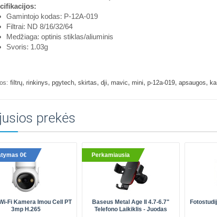
ifikacijos:
Gamintojo kodas: P-12A-019
Filtrai: ND 8/16/32/64
Medžiaga: optinis stiklas/aliuminis
Svoris: 1.03g
,
,
,
,
,
,
,
,
,
os:
filtrų
rinkinys
pgytech
skirtas
dji
mavic
mini
p-12a-019
apsaugos
ka
jusios prekės
atymas 0€
Perkamiausia
Wi-Fi Kamera Imou Cell PT
Baseus Metal Age II 4.7-6.7"
Fotostudi
3mp H.265
Telefono Laikiklis - Juodas