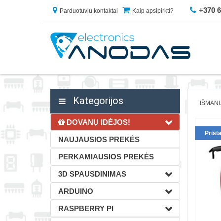
+370 
Parduotuvių kontaktai
Kaip apsipirkti?
Kategorijos
IŠMAN
DOVANŲ IDĖJOS!
Prist
NAUJAUSIOS PREKĖS
PERKAMIAUSIOS PREKĖS
3D SPAUSDINIMAS
ARDUINO
RASPBERRY PI