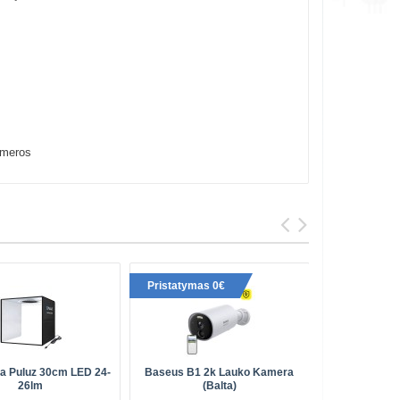
meros
Pristatymas 0€
Perkami
ja Puluz 30cm LED 24-
Baseus B1 2k Lauko Kamera
Automobil
26lm
(balta)
Magnetini
Gr