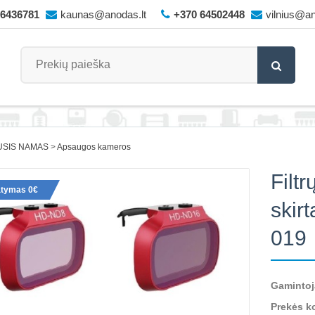
66436781
kaunas@anodas.lt
+370 64502448
vilnius@an
USIS NAMAS
Apsaugos kameros
Filt
atymas 0€
skir
019
Gamintoj
Prekės k