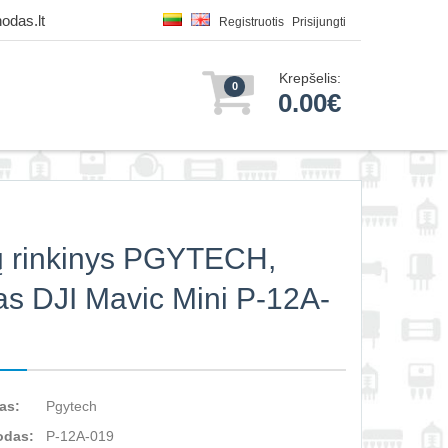
odas.lt
Registruotis
Prisijungti
Krepšelis:
0
0.00€
rų rinkinys PGYTECH,
tas DJI Mavic Mini P-12A-
as:
Pgytech
odas:
P-12A-019