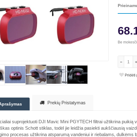
Prieinam
68.
Be mokesč
Pridėti
Prekių Pristatymas
Aprašymas
ialiai suprojektuoti DJI Mavic Mini PGYTECH filtrai užtikrina puikią 
škas optinis Schott stiklas, todėl jie leidžia pasiekti aukščiausią v
imo procesas užtikrina atsparumą vandeniui ir riebalams, dulkėms 