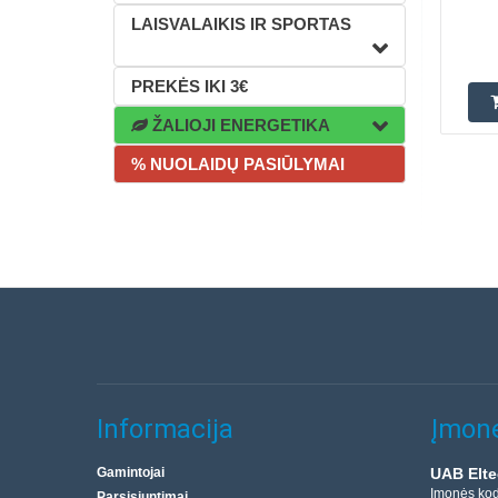
LAISVALAIKIS IR SPORTAS
PREKĖS IKI 3€
ŽALIOJI ENERGETIKA
% NUOLAIDŲ PASIŪLYMAI
Informacija
Įmonė
Gamintojai
UAB Elte
Įmonės ko
Parsisiuntimai