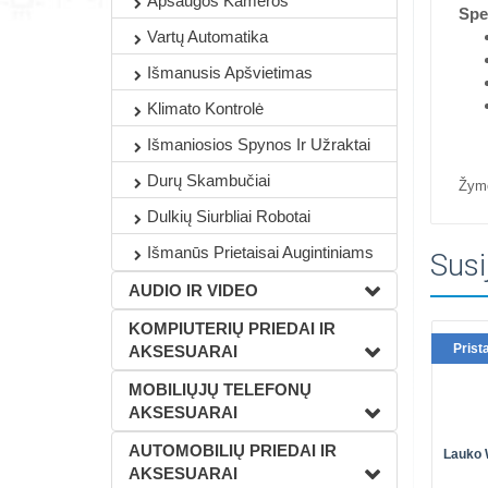
Apsaugos Kameros
Spec
Vartų Automatika
Išmanusis Apšvietimas
Klimato Kontrolė
Išmaniosios Spynos Ir Užraktai
Durų Skambučiai
Žym
Dulkių Siurbliai Robotai
Išmanūs Prietaisai Augintiniams
Susi
AUDIO IR VIDEO
KOMPIUTERIŲ PRIEDAI IR
Prist
AKSESUARAI
MOBILIŲJŲ TELEFONŲ
AKSESUARAI
AUTOMOBILIŲ PRIEDAI IR
Lauko 
AKSESUARAI