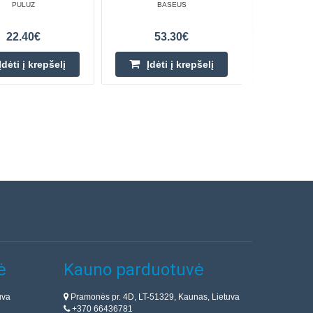
PULUZ
BASEUS
22.40€
53.30€
Įdėti į krepšelį
Įdėti į krepšelį
ė
Kauno parduotuvė
uva
Pramonės pr. 4D, LT-51329, Kaunas, Lietuva
+370 66436781