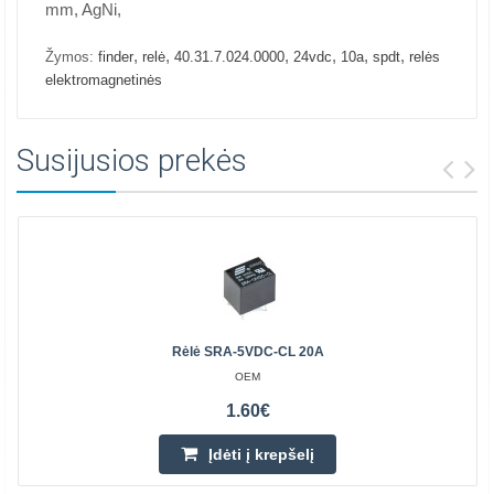
mm, AgNi,
,
,
,
,
,
,
Žymos:
finder
relė
40.31.7.024.0000
24vdc
10a
spdt
relės
elektromagnetinės
Susijusios prekės
Rėlė SRA-5VDC-CL 20A
OEM
1.60€
Įdėti į krepšelį