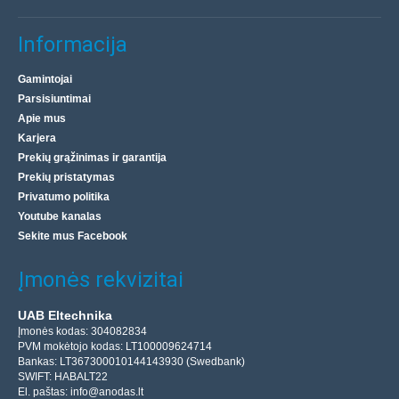
Informacija
Gamintojai
Parsisiuntimai
Apie mus
Karjera
Prekių grąžinimas ir garantija
Prekių pristatymas
Privatumo politika
Youtube kanalas
Sekite mus Facebook
Įmonės rekvizitai
UAB Eltechnika
Įmonės kodas: 304082834
PVM mokėtojo kodas: LT100009624714
Bankas: LT367300010144143930 (Swedbank)
SWIFT: HABALT22
El. paštas:
info@anodas.lt