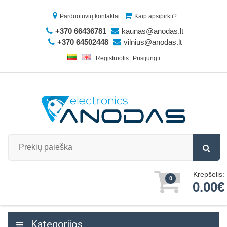
Parduotuvių kontaktai
Kaip apsipirkti?
+370 66436781
kaunas@anodas.lt
+370 64502448
vilnius@anodas.lt
Registruotis
Prisijungti
Krepšelis:
0
0.00€
Kategorijos