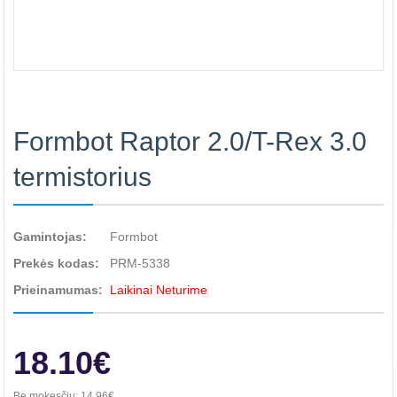
Formbot Raptor 2.0/T-Rex 3.0
termistorius
Gamintojas:
Formbot
Prekės kodas:
PRM-5338
Prieinamumas:
Laikinai Neturime
18.10€
Be mokesčių:
14.96€