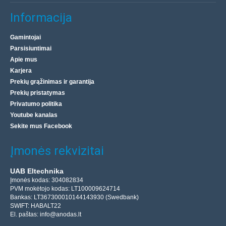
Informacija
Gamintojai
Parsisiuntimai
Apie mus
Karjera
Prekių grąžinimas ir garantija
Prekių pristatymas
Privatumo politika
Youtube kanalas
Sekite mus Facebook
Įmonės rekvizitai
UAB Eltechnika
Įmonės kodas: 304082834
PVM mokėtojo kodas: LT100009624714
Bankas: LT367300010144143930 (Swedbank)
SWIFT: HABALT22
El. paštas:
info@anodas.lt