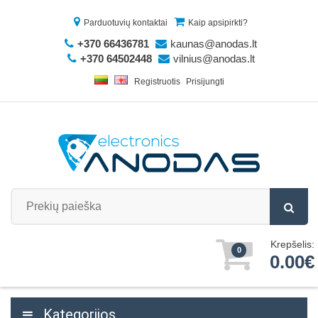
Parduotuvių kontaktai
Kaip apsipirkti?
+370 66436781
kaunas@anodas.lt
+370 64502448
vilnius@anodas.lt
Registruotis
Prisijungti
Krepšelis:
0
0.00€
Kategorijos