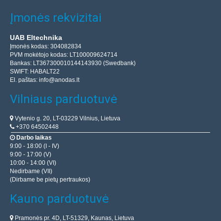
Įmonės rekvizitai
UAB Eltechnika
Įmonės kodas: 304082834
PVM mokėtojo kodas: LT100009624714
Bankas: LT367300010144143930 (Swedbank)
SWIFT: HABALT22
El. paštas:
info@anodas.lt
Vilniaus parduotuvė
Vytenio g. 20, LT-03229 Vilnius, Lietuva
+370 64502448
Darbo laikas
9:00 - 18:00 (I - IV)
9:00 - 17:00 (V)
10:00 - 14:00 (VI)
Nedirbame (VII)
(Dirbame be pietų pertraukos)
Kauno parduotuvė
Pramonės pr. 4D, LT-51329, Kaunas, Lietuva