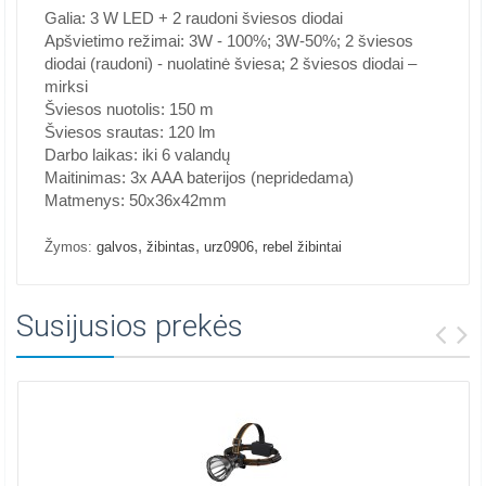
Galia: 3 W LED + 2 raudoni šviesos diodai
Apšvietimo režimai: 3W - 100%; 3W-50%; 2 šviesos
diodai (raudoni) - nuolatinė šviesa; 2 šviesos diodai –
mirksi
Šviesos nuotolis: 150 m
Šviesos srautas: 120 lm
Darbo laikas: iki 6 valandų
Maitinimas: 3x AAA baterijos (nepridedama)
Matmenys: 50x36x42mm
,
,
,
Žymos:
galvos
žibintas
urz0906
rebel žibintai
Susijusios prekės