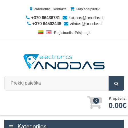
Parduotuvių kontaktai
Kaip apsipirkti?
+370 66436781
kaunas@anodas.lt
+370 64502448
vilnius@anodas.lt
Registruotis
Prisijungti
Krepšelis:
0
0.00€
Kategorijos