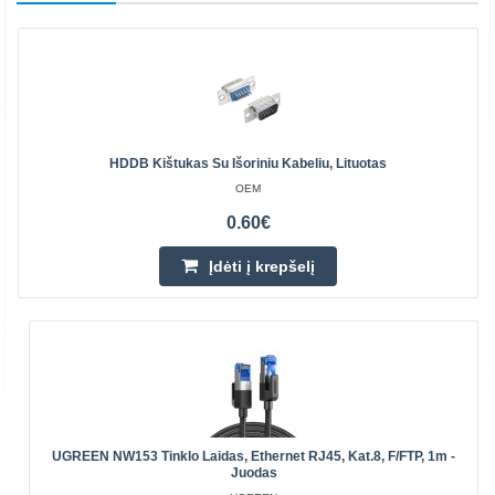
HDDB Kištukas Su Išoriniu Kabeliu, Lituotas
OEM
0.60€
Įdėti į krepšelį
UGREEN NW153 Tinklo Laidas, Ethernet RJ45, Kat.8, F/FTP, 1m -
Juodas