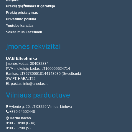
Prekių grąžinimas ir garantija
Prekių pristatymas
Privatumo politika
Youtube kanalas
Sekite mus Facebook
Įmonės rekvizitai
UAB Eltechnika
Įmonės kodas: 304082834
PVM mokėtojo kodas: LT100009624714
Bankas: LT367300010144143930 (Swedbank)
SWIFT: HABALT22
El. paštas:
info@anodas.lt
Vilniaus parduotuvė
Vytenio g. 20, LT-03229 Vilnius, Lietuva
+370 64502448
Darbo laikas
9:00 - 18:00 (I - IV)
9:00 - 17:00 (V)