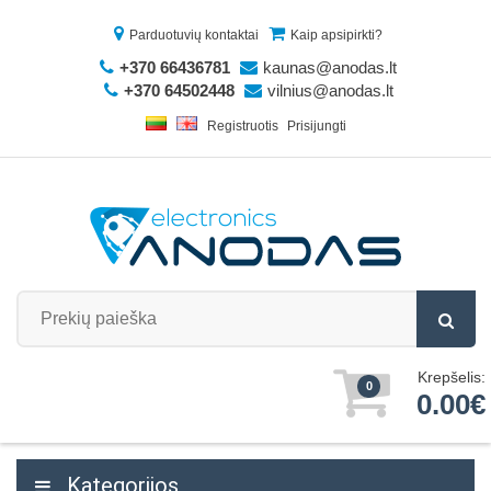
Parduotuvių kontaktai
Kaip apsipirkti?
+370 66436781
kaunas@anodas.lt
+370 64502448
vilnius@anodas.lt
Registruotis
Prisijungti
Krepšelis:
0
0.00€
Kategorijos