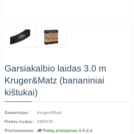
Garsiakalbio laidas 3.0 m
Kruger&Matz (bananiniai
kištukai)
Gamintojas:
Krüger&Matz
Prekės kodas:
KM0334
Prieinamumas:
Prekių pristatymas 4-6 d.d.