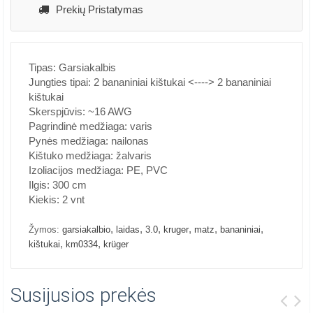
Prekių Pristatymas
Tipas: Garsiakalbis
Jungties tipai: 2 bananiniai kištukai <----> 2 bananiniai
kištukai
Skerspjūvis: ~16 AWG
Pagrindinė medžiaga: varis
Pynės medžiaga: nailonas
Kištuko medžiaga: žalvaris
Izoliacijos medžiaga: PE, PVC
Ilgis: 300 cm
Kiekis: 2 vnt
,
,
,
,
,
,
Žymos:
garsiakalbio
laidas
3.0
kruger
matz
bananiniai
,
,
kištukai
km0334
krüger
Susijusios prekės