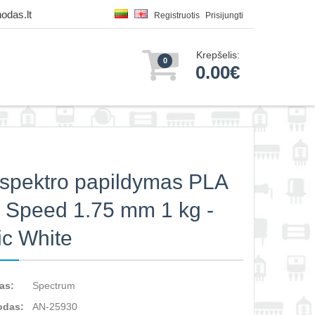
odas.lt
Registruotis
Prisijungti
Krepšelis:
0
0.00€
 spektro papildymas PLA
 Speed 1.75 mm 1 kg -
fic White
as:
Spectrum
odas:
AN-25930