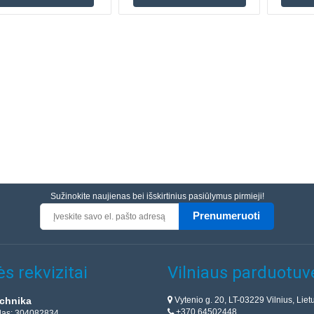
Sužinokite naujienas bei išskirtinius pasiūlymus pirmieji!
Prenumeruoti
s rekvizitai
Vilniaus parduotuv
Vytenio g. 20, LT-03229 Vilnius, Liet
chnika
+370 64502448
das: 304082834