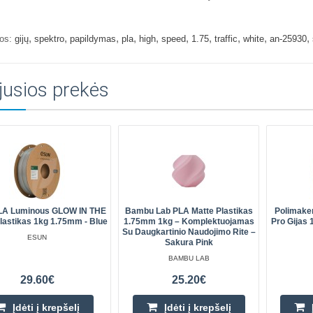
,
,
,
,
,
,
,
,
,
,
os:
gijų
spektro
papildymas
pla
high
speed
1.75
traffic
white
an-25930
jusios prekės
LA Luminous GLOW IN THE
Bambu Lab PLA Matte Plastikas
Polimaker
astikas 1kg 1.75mm - Blue
1.75mm 1kg – Komplektuojamas
Pro Gijas 
Su Daugkartinio Naudojimo Rite –
ESUN
Sakura Pink
BAMBU LAB
29.60€
25.20€
Įdėti į krepšelį
Įdėti į krepšelį