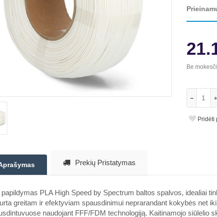
Prieinam
21.
Be mokesč
Pridėti
Prekių Pristatymas
Aprašymas
 papildymas PLA High Speed by Spectrum baltos spalvos, idealiai t
rta greitam ir efektyviam spausdinimui neprarandant kokybės net ik
sdintuvuose naudojant FFF/FDM technologiją. Kaitinamojo siūlelio 