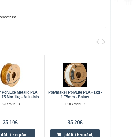
spectrum
 PolyLite Metalic PLA
Polymaker PolyLite PLA - 1kg -
Polymaker 
1.75 Mm 1kg - Auksinis
1.75mm - Baltas
POLYMAKER
POLYMAKER
35.10€
35.20€
Įdėti į krepšelį
Įdėti į krepšelį