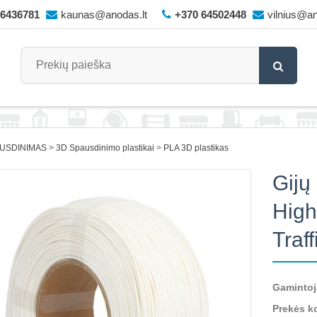
66436781
kaunas@anodas.lt
+370 64502448
vilnius@an
AUSDINIMAS
3D Spausdinimo plastikai
PLA 3D plastikas
Gijų
High
Traf
Gamintoj
Prekės k