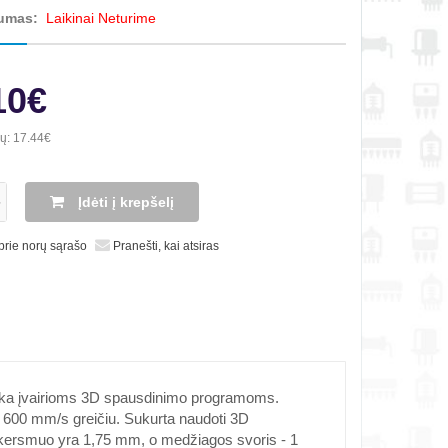
umas:
Laikinai Neturime
10€
ių:
17.44€
Įdėti į krepšelį
 prie norų sąrašo
Pranešti, kai atsiras
inka įvairioms 3D spausdinimo programoms.
i 600 mm/s greičiu. Sukurta naudoti 3D
skersmuo yra 1,75 mm, o medžiagos svoris - 1