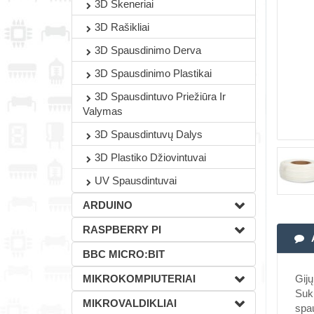
3D Skeneriai
3D Rašikliai
3D Spausdinimo Derva
3D Spausdinimo Plastikai
3D Spausdintuvo Priežiūra Ir
Valymas
3D Spausdintuvų Dalys
3D Plastiko Džiovintuvai
UV Spausdintuvai
ARDUINO
RASPBERRY PI
BBC MICRO:BIT
MIKROKOMPIUTERIAI
Gijų
Suku
MIKROVALDIKLIAI
spau