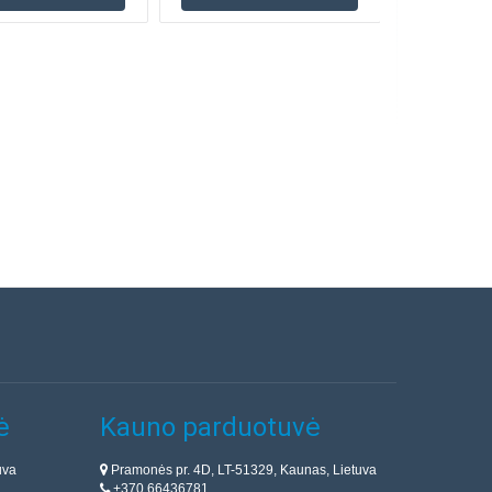
ė
Kauno parduotuvė
uva
Pramonės pr. 4D, LT-51329, Kaunas, Lietuva
+370 66436781