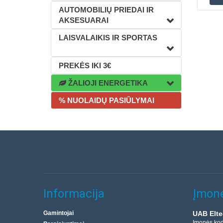
AUTOMOBILIŲ PRIEDAI IR
AKSESUARAI
LAISVALAIKIS IR SPORTAS
PREKĖS IKI 3€
ŽALIOJI ENERGETIKA
% NUOLAIDŲ PASIŪLYMAI
Informacija
Įmonė
Gamintojai
UAB Elte
Įmonės ko