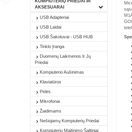
KOMPIUTERIŲ PRIEDAI IR
Micr
AKSESUARAI
sąsa
M1AA
USB Adapteriai
GOOD
USB Laidai
tele
USB Šakotuvai - USB HUB
Spec
Tinklo Įranga
Duomenų Laikmenos Ir Jų
Priedai
Kompiuterio Aušinimas
Klaviatūros
Pelės
Mikrofonai
Žaidimams
Nešiojamų Kompiuterių Priedai
Kompiuterių Maitinimo Šaltiniai