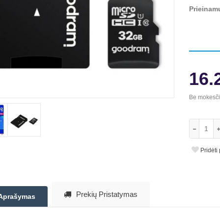
Prieinam
16.
Be mokesč
Pridėti
Prekių Pristatymas
Aprašymas