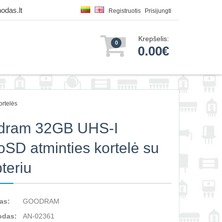
odas.lt
Registruotis
Prisijungti
Krepšelis:
0
0.00€
rtelės
dram 32GB UHS-I
oSD atminties kortelė su
teriu
as:
GOODRAM
odas:
AN-02361