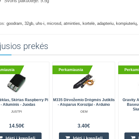
Svoris pakuotėje: 9.5g
,
,
,
,
,
,
,
os:
goodram
32gb
uhs-i
microsd
atminties
kortelė
adapteriu
kompiuterių
jusios prekės
amiausia
Perkamiausia
Perkami
ėklas, Skirtas Raspberry Pi
M335 Dirvožemio Drėgmės Jutiklis
Gravity A
 - Aliuminis - Juodas
- Atsparus Korozijai - Arduino
Baseus
Siu
JUSTPI
OEM
14.50€
3.40€
Įdėti į krepšelį
Įdėti į krepšelį