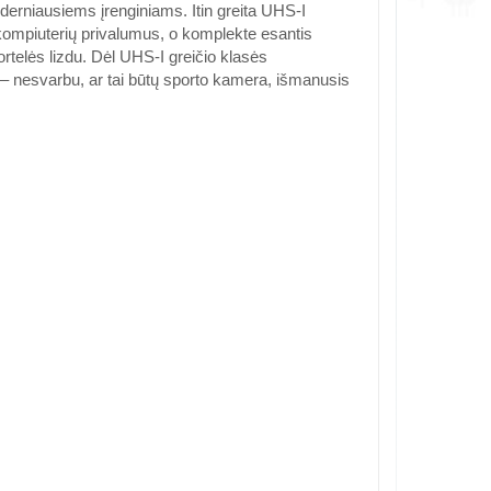
erniausiems įrenginiams. Itin greita UHS-I
ių kompiuterių privalumus, o komplekte esantis
rtelės lizdu. Dėl UHS-I greičio klasės
– nesvarbu, ar tai būtų sporto kamera, išmanusis