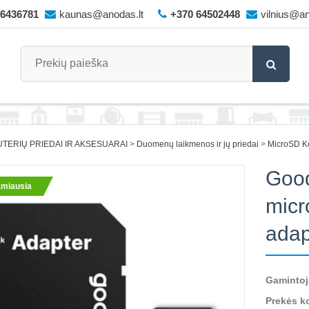
66436781
kaunas@anodas.lt
+370 64502448
vilnius@an
TERIŲ PRIEDAI IR AKSESUARAI
Duomenų laikmenos ir jų priedai
MicroSD Ko
Goo
miausia
micr
adap
Gamintoj
Prekės k