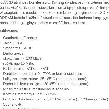
oCARD atminties kortelės su UHS-I sąsaja idealiai tinka patiems mod
ja leis visiškai išnaudoti šiuolaikinių išmaniųjų telefonų ir planšetin
 adapteris leis naudoti mikro kortelę ir kituose įrenginiuose su SD ko
RAM kortelė leidžia užfiksuoti tobulą kadrą bet kuriame įrenginyje 
fonas ar kitas įrenginys, turintis microSD kortelės lizdą.
ifikacijos:
Gamintojas: Goodram
Talpa: 32 GB
Standartas: SDHC
Darbo greitis
skaitymas: iki 100 MB/s
rašyti: nuo 10 MB/s
Failų sistema: FAT32, exFAT
Darbinė temperatūra: 0 - 70°C (rekomenduojama)
Laikymo temperatūra: -25 - 85°C (rekomenduojama)
Darbo ir laikymo drėgmė: 30–85% (rekomenduojama)
Maitinimo šaltinis: maitinamas iš įrenginio
Kortelės matmenys: 15x11x1mm
Lizdinės plokštelės matmenys: 103mm (plotis) x 123mm (aukštis)
Svoris: 0.4g