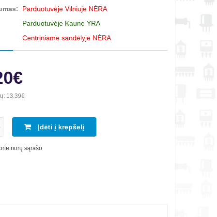
umas:
Parduotuvėje Vilniuje NĖRA
Parduotuvėje Kaune YRA
Centriniame sandėlyje NĖRA
20€
ių:
13.39€
Įdėti į krepšelį
 prie norų sąrašo