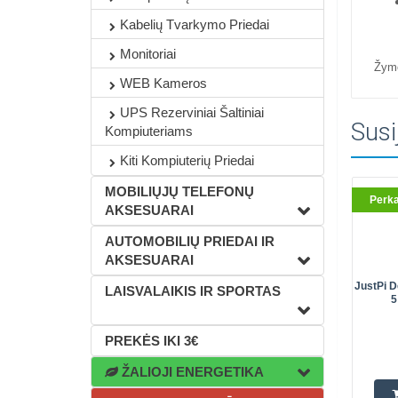
Kabelių Tvarkymo Priedai
Monitoriai
Žym
WEB Kameros
UPS Rezerviniai Šaltiniai
Susi
Kompiuteriams
Kiti Kompiuterių Priedai
MOBILIŲJŲ TELEFONŲ
Perk
AKSESUARAI
AUTOMOBILIŲ PRIEDAI IR
AKSESUARAI
JustPi D
LAISVALAIKIS IR SPORTAS
5
PREKĖS IKI 3€
ŽALIOJI ENERGETIKA