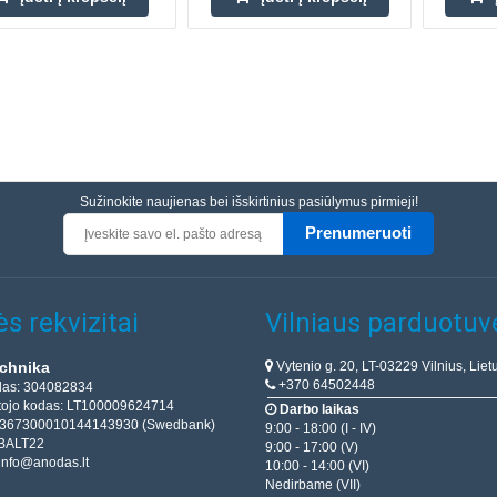
Sužinokite naujienas bei išskirtinius pasiūlymus pirmieji!
Prenumeruoti
s rekvizitai
Vilniaus parduotuv
Vytenio g. 20, LT-03229 Vilnius, Liet
chnika
+370 64502448
das: 304082834
ojo kodas: LT100009624714
Darbo laikas
T367300010144143930 (Swedbank)
9:00 - 18:00 (I - IV)
BALT22
9:00 - 17:00 (V)
info@anodas.lt
10:00 - 14:00 (VI)
Nedirbame (VII)