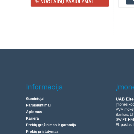
% NUOLAIDŲ PASIŪLYMAI
Informacija
Įmonė
Gamintojai
UAB Elte
Įmonės ko
Parsisiuntimai
PVM mokėt
Apie mus
Bankas: L
Karjera
SWIFT: HA
El. paštas:
Prekių grąžinimas ir garantija
Prekių pristatymas