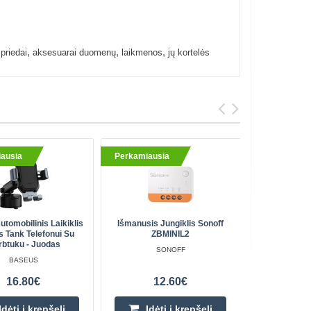
,
,
,
,
priedai
aksesuarai duomenų
laikmenos
jų kortelės
ausia
Perkamiausia
Perkami
utomobilinis Laikiklis
Išmanusis Jungiklis Sonoff
Antivand
 Tank Telefonui Su
ZBMINIL2
W12F21ER1
rbtuku - Juodas
SONOFF
BASEUS
16.80€
12.60€
Įdėti į krepšelį
Įdėti į krepšelį