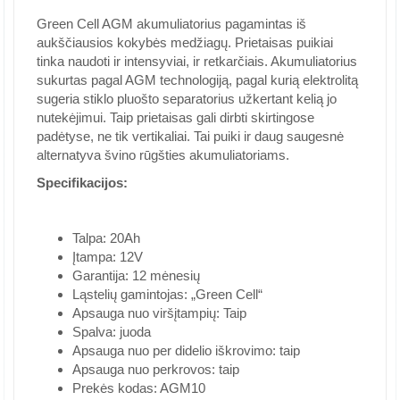
Green Cell AGM akumuliatorius pagamintas iš
aukščiausios kokybės medžiagų. Prietaisas puikiai
tinka naudoti ir intensyviai, ir retkarčiais. Akumuliatorius
sukurtas pagal AGM technologiją, pagal kurią elektrolitą
sugeria stiklo pluošto separatorius užkertant kelią jo
nutekėjimui. Taip prietaisas gali dirbti skirtingose
padėtyse, ne tik vertikaliai. Tai puiki ir daug saugesnė
alternatyva švino rūgšties akumuliatoriams.
Specifikacijos:
Talpa: 20Ah
Įtampa: 12V
Garantija: 12 mėnesių
Ląstelių gamintojas: „Green Cell“
Apsauga nuo viršįtampių: Taip
Spalva: juoda
Apsauga nuo per didelio iškrovimo: taip
Apsauga nuo perkrovos: taip
Prekės kodas: AGM10