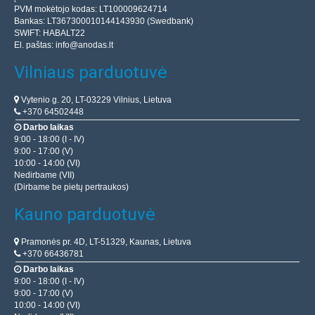
PVM mokėtojo kodas: LT100009624714
Bankas: LT367300010144143930 (Swedbank)
SWIFT: HABALT22
El. paštas:
info@anodas.lt
Vilniaus parduotuvė
Vytenio g. 20, LT-03229 Vilnius, Lietuva
+370 64502448
Darbo laikas
9:00 - 18:00 (I - IV)
9:00 - 17:00 (V)
10:00 - 14:00 (VI)
Nedirbame (VII)
(Dirbame be pietų pertraukos)
Kauno parduotuvė
Pramonės pr. 4D, LT-51329, Kaunas, Lietuva
+370 66436781
Darbo laikas
9:00 - 18:00 (I - IV)
9:00 - 17:00 (V)
10:00 - 14:00 (VI)