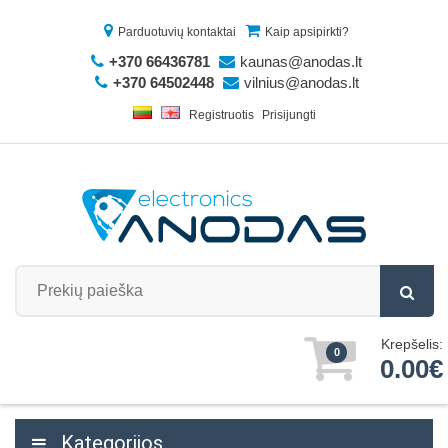
Parduotuvių kontaktai
Kaip apsipirkti?
+370 66436781
kaunas@anodas.lt
+370 64502448
vilnius@anodas.lt
Registruotis
Prisijungti
Krepšelis:
0
0.00€
Kategorijos