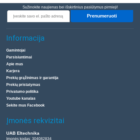
Sužinokite naujienas bei išskirtinius pasiūlymus pirmieji!
Prenumeruoti
Informacija
Gamintojai
Parsisiuntimai
Apie mus
Karjera
Prekių grąžinimas ir garantija
Prekių pristatymas
Privatumo politika
Youtube kanalas
Sekite mus Facebook
Įmonės rekvizitai
UAB Eltechnika
Įmonės kodas: 304082834