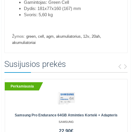
Gamintojas: Green Cell
Dydis: 181x77x160 (167) mm
Svoris: 5,60 kg
,
,
,
,
,
,
Žymos:
green
cell
agm
akumuliatorius
12v
20ah
akumuliatoriai
Susijusios prekės
Perkamiausia
Samsung Pro Endurance 64GB Atminties Kortelė + Adapteris
SAMSUNG
22.90€