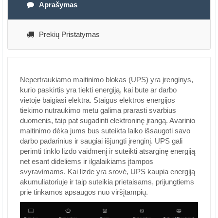
Aprašymas
Prekių Pristatymas
Nepertraukiamo maitinimo blokas (UPS) yra įrenginys,
kurio paskirtis yra tiekti energiją, kai bute ar darbo
vietoje baigiasi elektra. Staigus elektros energijos
tiekimo nutraukimo metu galima prarasti svarbius
duomenis, taip pat sugadinti elektroninę įrangą. Avarinio
maitinimo dėka jums bus suteikta laiko išsaugoti savo
darbo padarinius ir saugiai išjungti įrenginį. UPS gali
perimti tinklo lizdo vaidmenį ir suteikti atsarginę energiją
net esant dideliems ir ilgalaikiams įtampos
svyravimams. Kai lizde yra srovė, UPS kaupia energiją
akumuliatoriuje ir taip suteikia prietaisams, prijungtiems
prie tinkamos apsaugos nuo viršįtampių.