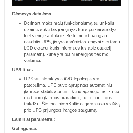
Dėmesys detalėms
Derinant maksimalų funkcionalumą su unikaliu
dizainu, sukurtas įrenginys, kuris puikiai atrodys
kiekvienoje aplinkoje. Be to, norint patogiau
naudotis UPS, jis yra aprūpintas lengvai skaitomu
LCD ekranu, kuris informuos jus apie daugelį
parametrų, kurie yra būtini energijos tiekimo
veikimui.
UPS tipas
UPS su interaktyvia AVR topologija yra
patobulinta. UPS buvo aprūpintas automatiniu
įtampos stabilizatoriumi, kuris apsaugo ne tik nuo
maitinimo įtampos praradimo, bet ir nuo linijos
trukdžių. Šie maitinimo šaltiniai garantuoja visišką
prie UPS prijungtos įrangos saugumą.
Esminiai parametrai:
Galingumas