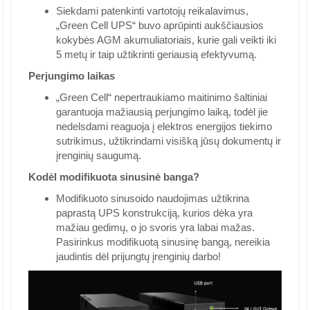
Siekdami patenkinti vartotojų reikalavimus,
„Green Cell UPS“ buvo aprūpinti aukščiausios
kokybės AGM akumuliatoriais, kurie gali veikti iki
5 metų ir taip užtikrinti geriausią efektyvumą.
Perjungimo laikas
„Green Cell“ nepertraukiamo maitinimo šaltiniai
garantuoja mažiausią perjungimo laiką, todėl jie
nedelsdami reaguoja į elektros energijos tiekimo
sutrikimus, užtikrindami visišką jūsų dokumentų ir
įrenginių saugumą.
Kodėl modifikuota sinusinė banga?
Modifikuoto sinusoido naudojimas užtikrina
paprastą UPS konstrukciją, kurios dėka yra
mažiau gedimų, o jo svoris yra labai mažas.
Pasirinkus modifikuotą sinusinę bangą, nereikia
jaudintis dėl prijungtų įrenginių darbo!