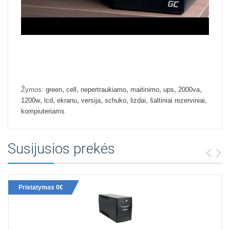
,
,
,
,
,
,
Žymos:
green
cell
nepertraukiamo
maitinimo
ups
2000va
,
,
,
,
,
,
,
1200w
lcd
ekranu
versija
schuko
lizdai
šaltiniai rezerviniai
kompiuteriams
Susijusios prekės
Pristatymas 0€