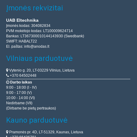
Įmonės rekvizitai
UAB Eltechnika
Įmonės kodas: 304082834
PVM mokėtojo kodas: LT100009624714
Bankas: LT367300010144143930 (Swedbank)
SWIFT: HABALT22
El. paštas:
info@anodas.lt
Vilniaus parduotuvė
Vytenio g. 20, LT-03229 Vilnius, Lietuva
+370 64502448
Darbo laikas
9:00 - 18:00 (I - IV)
9:00 - 17:00 (V)
10:00 - 14:00 (VI)
Nedirbame (VII)
(Dirbame be pietų pertraukos)
Kauno parduotuvė
Pramonės pr. 4D, LT-51329, Kaunas, Lietuva