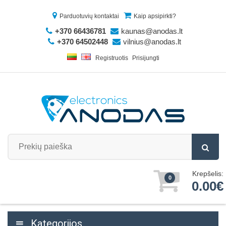
Parduotuvių kontaktai
Kaip apsipirkti?
+370 66436781
kaunas@anodas.lt
+370 64502448
vilnius@anodas.lt
Registruotis
Prisijungti
Krepšelis:
0
0.00€
Kategorijos