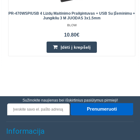
PR-470WSP/USB 4 Lizdų Maitinimo Prailgintuvas + USB Su Įžeminimu +
Jungikliu 3 M JUODAS 3x1.5mm
BLOW
10.80€
Įdėti į krepšelį
Sužinokite naujienas bei išskirtinius pasiūlymus pirmieji!
Prenumeruoti
Informacija