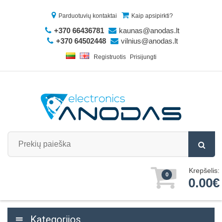
Parduotuvių kontaktai
Kaip apsipirkti?
+370 66436781
kaunas@anodas.lt
+370 64502448
vilnius@anodas.lt
Registruotis
Prisijungti
Krepšelis:
0
0.00€
Kategorijos