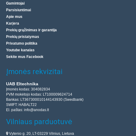
Gamintojai
Parsisiuntimai
Apie mus
Karjera
Prekių grąžinimas ir garantija
Prekių pristatymas
Privatumo politika
Youtube kanalas
Sekite mus Facebook
Įmonės rekvizitai
UAB Eltechnika
Įmonės kodas: 304082834
PVM mokėtojo kodas: LT100009624714
Bankas: LT367300010144143930 (Swedbank)
SWIFT: HABALT22
El. paštas:
info@anodas.lt
Vilniaus parduotuvė
Vytenio g. 20, LT-03229 Vilnius, Lietuva