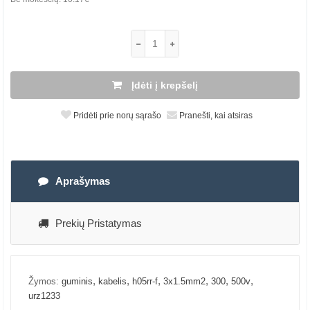
Įdėti į krepšelį
Pridėti prie norų sąrašo
Pranešti, kai atsiras
Aprašymas
Prekių Pristatymas
,
,
,
,
,
,
Žymos:
guminis
kabelis
h05rr-f
3x1.5mm2
300
500v
urz1233