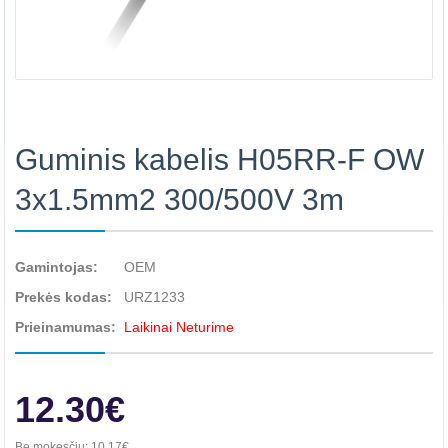
Guminis kabelis H05RR-F OW
3x1.5mm2 300/500V 3m
Gamintojas:
OEM
Prekės kodas:
URZ1233
Prieinamumas:
Laikinai Neturime
12.30€
Be mokesčių:
10.17€