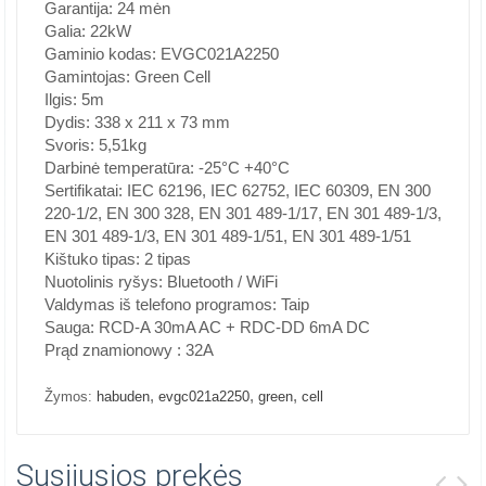
Garantija: 24 mėn
Galia: 22kW
Gaminio kodas: EVGC021A2250
Gamintojas: Green Cell
Ilgis: 5m
Dydis: 338 x 211 x 73 mm
Svoris: 5,51kg
Darbinė temperatūra: -25°C +40°C
Sertifikatai: IEC 62196, IEC 62752, IEC 60309, EN 300
220-1/2, EN 300 328, EN 301 489-1/17, EN 301 489-1/3,
EN 301 489-1/3, EN 301 489-1/51, EN 301 489-1/51
Kištuko tipas: 2 tipas
Nuotolinis ryšys: Bluetooth / WiFi
Valdymas iš telefono programos: Taip
Sauga: RCD-A 30mA AC + RDC-DD 6mA DC
Prąd znamionowy : 32A
,
,
,
Žymos:
habuden
evgc021a2250
green
cell
Susijusios prekės