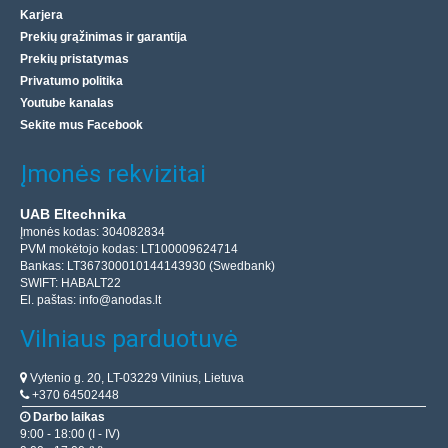
Karjera
Prekių grąžinimas ir garantija
Prekių pristatymas
Privatumo politika
Youtube kanalas
Sekite mus Facebook
Įmonės rekvizitai
UAB Eltechnika
Įmonės kodas: 304082834
PVM mokėtojo kodas: LT100009624714
Bankas: LT367300010144143930 (Swedbank)
SWIFT: HABALT22
El. paštas:
info@anodas.lt
Vilniaus parduotuvė
Vytenio g. 20, LT-03229 Vilnius, Lietuva
+370 64502448
Darbo laikas
9:00 - 18:00 (I - IV)