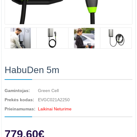
HabuDen 5m
Gamintojas:
Green Cell
Prekės kodas:
EVGC021A2250
Prieinamumas:
Laikinai Neturime
779.60€