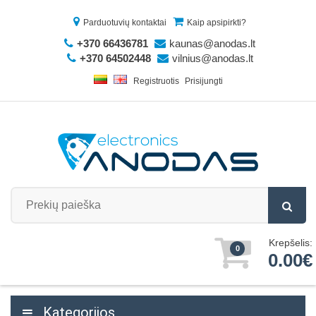
Parduotuvių kontaktai
Kaip apsipirkti?
+370 66436781
kaunas@anodas.lt
+370 64502448
vilnius@anodas.lt
Registruotis
Prisijungti
Krepšelis:
0
0.00€
Kategorijos