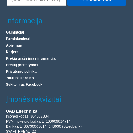
Informacija
Gamintojai
Parsisiuntimai
Apie mus
Karjera
Prekių grąžinimas ir garantija
Prekių pristatymas
Privatumo politika
Youtube kanalas
Sekite mus Facebook
Įmonės rekvizitai
UAB Eltechnika
Įmonės kodas: 304082834
PVM mokėtojo kodas: LT100009624714
Bankas: LT367300010144143930 (Swedbank)
SWIFT: HABALT22