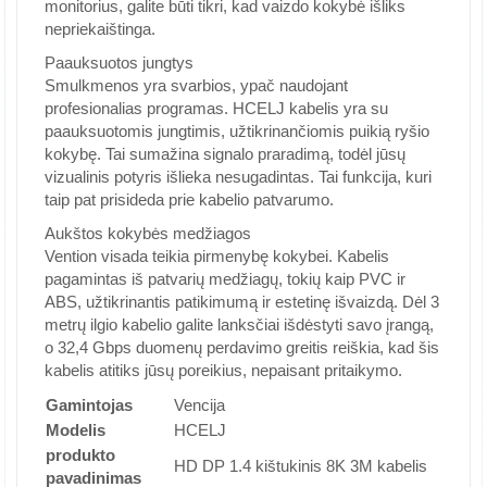
monitorius, galite būti tikri, kad vaizdo kokybė išliks
nepriekaištinga.
Paauksuotos jungtys
Smulkmenos yra svarbios, ypač naudojant
profesionalias programas. HCELJ kabelis yra su
paauksuotomis jungtimis, užtikrinančiomis puikią ryšio
kokybę. Tai sumažina signalo praradimą, todėl jūsų
vizualinis potyris išlieka nesugadintas. Tai funkcija, kuri
taip pat prisideda prie kabelio patvarumo.
Aukštos kokybės medžiagos
Vention visada teikia pirmenybę kokybei. Kabelis
pagamintas iš patvarių medžiagų, tokių kaip PVC ir
ABS, užtikrinantis patikimumą ir estetinę išvaizdą. Dėl 3
metrų ilgio kabelio galite lanksčiai išdėstyti savo įrangą,
o 32,4 Gbps duomenų perdavimo greitis reiškia, kad šis
kabelis atitiks jūsų poreikius, nepaisant pritaikymo.
Gamintojas
Vencija
Modelis
HCELJ
produkto
HD DP 1.4 kištukinis 8K 3M kabelis
pavadinimas