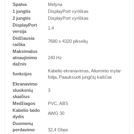
Spalva
Mėlyna
1 jungtis
DisplayPort vyriškas
2 jungtis
DisplayPort vyriškas
DisplayPort
1.4
versija
Didžiausia
7680 x 4320 pikselių
raiška
Maksimalus
atnaujinimo
240 Hz
dažnis
Kabelio ekranavimas, Aliuminio mylar
funkcijos
folija, Paauksuoti jungčių kaiščiai
Ekranavimo
sluoksnių
3
skaičius
Medžiagos
PVC, ABS
Kabelio laido
AWG 30
dydis
Duomenų
perdavimo
32,4 Gbps