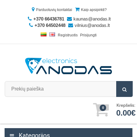
Parduotuvių kontaktai
Kaip apsipirkti?
+370 66436781
kaunas@anodas.lt
+370 64502448
vilnius@anodas.lt
Registruotis
Prisijungti
Krepšelis:
0
0.00€
Kategorijos