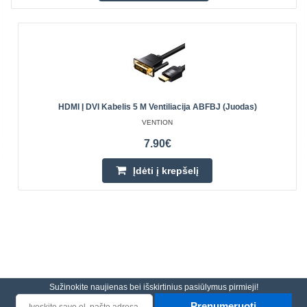
HDMI Į DVI Kabelis 5 M Ventiliacija ABFBJ (juodas)
VENTION
7.90€
Įdėti į krepšelį
Sužinokite naujienas bei išskirtinius pasiūlymus pirmieji!
Prenumeruoti