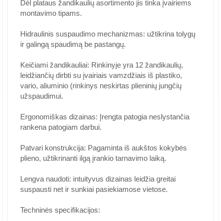
Dėl plataus žandikaulių asortimento jis tinka įvairiems
montavimo tipams.
Hidraulinis suspaudimo mechanizmas: užtikrina tolygų
ir galingą spaudimą be pastangų.
Keičiami žandikauliai: Rinkinyje yra 12 žandikaulių,
leidžiančių dirbti su įvairiais vamzdžiais iš plastiko,
vario, aliuminio (rinkinys neskirtas plieninių jungčių
užspaudimui.
Ergonomiškas dizainas: Įrengta patogia neslystančia
rankena patogiam darbui.
Patvari konstrukcija: Pagaminta iš aukštos kokybės
plieno, užtikrinanti ilgą įrankio tarnavimo laiką.
Lengva naudoti: intuityvus dizainas leidžia greitai
suspausti net ir sunkiai pasiekiamose vietose.
Techninės specifikacijos: