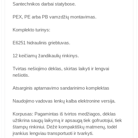
Santechnikos darbai statybose.
PEX, PE arba PB vamzdžių montavimas.
Komplekto turinys:
E6251 hidraulinis griebtuvas.
12 keičiamų žandikaulių rinkinys.
Tvirtas nešiojimo dėklas, skirtas laikyti ir lengvai
nešiotis.
Atsarginis aptarnavimo sandarinimo komplektas
Naudojimo vadovas lenkų kalba elektronine versija.
Korpusas: Pagamintas iš tvirtos medžiagos, dėklas
užtikrina saugų laikymą ir apsaugą tiek gofruotojui, tiek
štampų rinkiniui. Dėžė kompaktiškų matmenų, todėl
įrankius lengviau transportuoti ir tvarkyti.