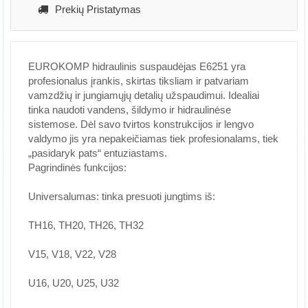
Prekių Pristatymas
EUROKOMP hidraulinis suspaudėjas E6251 yra
profesionalus įrankis, skirtas tiksliam ir patvariam
vamzdžių ir jungiamųjų detalių užspaudimui. Idealiai
tinka naudoti vandens, šildymo ir hidraulinėse
sistemose. Dėl savo tvirtos konstrukcijos ir lengvo
valdymo jis yra nepakeičiamas tiek profesionalams, tiek
„pasidaryk pats“ entuziastams.
Pagrindinės funkcijos:
Universalumas: tinka presuoti jungtims iš:
TH16, TH20, TH26, TH32
V15, V18, V22, V28
U16, U20, U25, U32