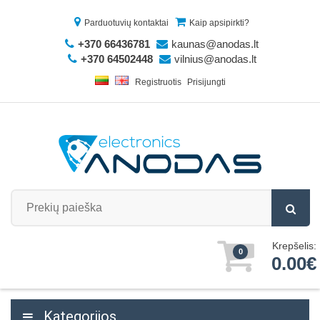
Parduotuvių kontaktai
Kaip apsipirkti?
+370 66436781
kaunas@anodas.lt
+370 64502448
vilnius@anodas.lt
Registruotis
Prisijungti
Krepšelis:
0
0.00€
Kategorijos