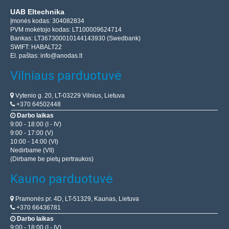
UAB Eltechnika
Įmonės kodas: 304082834
PVM mokėtojo kodas: LT100009624714
Bankas: LT367300010144143930 (Swedbank)
SWIFT: HABALT22
El. paštas:
info@anodas.lt
Vilniaus parduotuvė
Vytenio g. 20, LT-03229 Vilnius, Lietuva
+370 64502448
Darbo laikas
9:00 - 18:00 (I - IV)
9:00 - 17:00 (V)
10:00 - 14:00 (VI)
Nedirbame (VII)
(Dirbame be pietų pertraukos)
Kauno parduotuvė
Pramonės pr. 4D, LT-51329, Kaunas, Lietuva
+370 66436781
Darbo laikas
9:00 - 18:00 (I - IV)