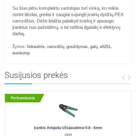
Su šiuo pilnu komplektu vartotojas turi viską, ko reikia
norint tiksliai, greitai ir saugiai sujungti įvairių dydžių PEX
vamzdžius. Dėžė leidžia palaikyti tvarką ir apsaugo
įrankius nuo pažeidimų, o tai reiškia ilgalaikį ir efektyvų
darbą.
,
,
,
,
,
Žymos:
hidraulinis
vamzdžių
gniuždymas
galų
e6251
eurokomp
Susijusios prekės
Perkamiausia
Įrankis Antgalių Užspaudimui 0.8 - 6mm
OEM