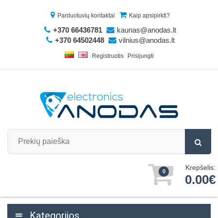
Parduotuvių kontaktai
Kaip apsipirkti?
+370 66436781
kaunas@anodas.lt
+370 64502448
vilnius@anodas.lt
Registruotis
Prisijungti
Krepšelis:
0
0.00€
Kategorijos