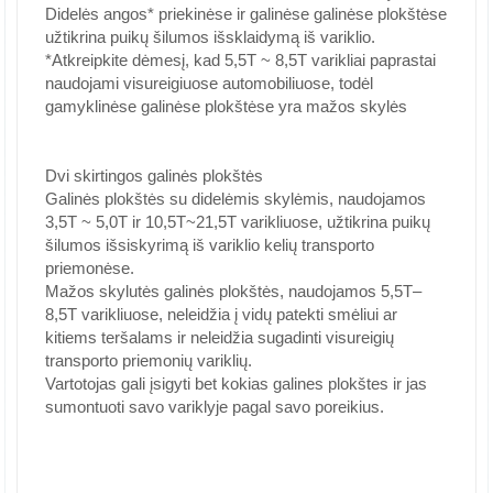
Didelės angos* priekinėse ir galinėse galinėse plokštėse
užtikrina puikų šilumos išsklaidymą iš variklio.
*Atkreipkite dėmesį, kad 5,5T ~ 8,5T varikliai paprastai
naudojami visureigiuose automobiliuose, todėl
gamyklinėse galinėse plokštėse yra mažos skylės
Dvi skirtingos galinės plokštės
Galinės plokštės su didelėmis skylėmis, naudojamos
3,5T ~ 5,0T ir 10,5T~21,5T varikliuose, užtikrina puikų
šilumos išsiskyrimą iš variklio kelių transporto
priemonėse.
Mažos skylutės galinės plokštės, naudojamos 5,5T–
8,5T varikliuose, neleidžia į vidų patekti smėliui ar
kitiems teršalams ir neleidžia sugadinti visureigių
transporto priemonių variklių.
Vartotojas gali įsigyti bet kokias galines plokštes ir jas
sumontuoti savo variklyje pagal savo poreikius.