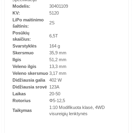
Modelis:
30401109
KV:
5120
LiPo maitinimo
2S
šaltinis:
Posūkių
6,5T
skaičius:
Svarstyklės
164 g
Skersmuo
35,9 mm
Ilgis
51,2 mm
Veleno ilgis
13,3 mm
Veleno skersmuo
3,17 mm
Didžiausia galia
402 W
Didžiausia srovė
123A
Laikas
20-50
Rotorius
Φ5-12,5
1:10 Modifikuota klasė, 4WD
Taikymas
visureigių lenktynės