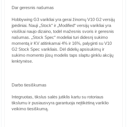
Dar geresnis našumas
Hobbywing G3 varikliai yra gerai žinomų V10 G2 versijų
įpėdiniai. Nauji „Stock“ ir „Modified“ versijų varikliai yra
visiškai naujo dizaino, todėl mažesnis svoris ir geresnis
našumas. „Stock Spec“ modeliai turi didesnį sukimo
momentą ir KV atitinkamai 4% ir 16%, palyginti su V10
G2 Stock Spec varikliais. Dėl didelių apsisukimų ir
sukimo momento jūsų modelis taps slaptu ginklu akcijų
lenktynėse.
Darbo tiesiškumas
Integruotas, tikslus salės jutiklis kartu su rotoriaus
tikslumu ir pusiausvyra garantuoja neįtikėtiną variklio
veikimo tiesiškumą.