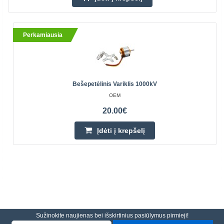
Perkamiausia
Bešepetėlinis Variklis 1000kV
OEM
20.00€
Įdėti į krepšelį
Sužinokite naujienas bei išskirtinius pasiūlymus pirmieji!