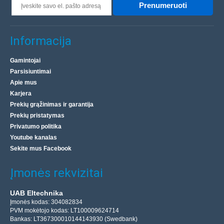
Prenumeruoti
Informacija
Gamintojai
Parsisiuntimai
Apie mus
Karjera
Prekių grąžinimas ir garantija
Prekių pristatymas
Privatumo politika
Youtube kanalas
Sekite mus Facebook
Įmonės rekvizitai
UAB Eltechnika
Įmonės kodas: 304082834
PVM mokėtojo kodas: LT100009624714
Bankas: LT367300010144143930 (Swedbank)