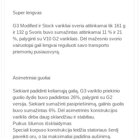
Super lengvas
G3 Modified ir Stock varikliai sveria atitinkamai tik 161 g
ir 132 g Svoris buvo sumažintas atitinkamai 11 % ir 21
%, palyginti su V10 G2 varikliais. Dėl mažesnio svorio
vairuotojai gali lengvai reguliuoti savo transporto
priemonių pusiausvyrą.
Asimetriniai guoliai
Siekiant padidinti keliamąją galią, G3 variklio priekinio
guolio dydis buvo padidintas 26%, palyginti su G2
versija. Siekiant sumažinti pasipriešinimą, galinis guolis
buvo sumažintas 6%. Dėl asimetrinės konstrukcijos
variklis dirba daug sklandžiau ir stabiliau.
Puikus šilumos išsklaidymas
Speciali korpuso konstrukcija leidžia statoriaus šerdį
paveikti oru, o tai maksimaliai padidina aušinimą.