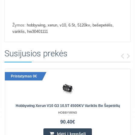
,
,
,
,
,
,
Žymos:
hobbywing
xerun
v10
6.5t
5120kv
bešepetėlis
,
variklis
hw30401111
Susijusios prekės
Pristatymas 0€
Hobbywing Xerun V10 G3 10.5T 4500KV Variklis Be Šepetėlių
HOBBYWING
90.40€
Įdėti į krepšelį