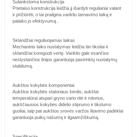
Sulankstoma konstrukcija
Prietaiso konstrukcija leidžia jį išardyti reguliariai valant
ir prižiūrėti, o tai prailgina variklio tarnavimo laiką ir
palaiko jo efektyvumą
.
Sklandžiai reguliuojamas laikas
Mechaninis laiko nustatymas leidžia itin tiksliai ir
sklandžiai koreguoti vertę. Variklio gale esančios
neslystančios linijos garantuoja pasirinktų nustatymų
stabilumą.
Aukštos kokybės komponentai
Aukštos kokybės statoriaus šerdis, aukštai
temperatūrai atspari gryno vario ritė ir rotorius,
aukščiausios kokybės didelio stiprumo ir tikslumo
guoliai, taip pat aukštos srovės varžos litavimo padėklai
garantuoja puikų našumą ir ilgaamžiškumą.
Specifikacija