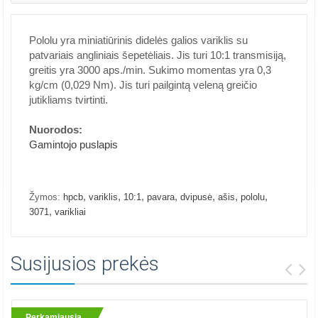
Pololu yra miniatiūrinis didelės galios variklis su
patvariais angliniais šepetėliais. Jis turi 10:1 transmisiją,
greitis yra 3000 aps./min. Sukimo momentas yra 0,3
kg/cm (0,029 Nm). Jis turi pailgintą veleną greičio
jutikliams tvirtinti.
Nuorodos:
Gamintojo puslapis
,
,
,
,
,
,
,
Žymos:
hpcb
variklis
10:1
pavara
dvipusė
ašis
pololu
,
3071
varikliai
Susijusios prekės
Perkamiausia