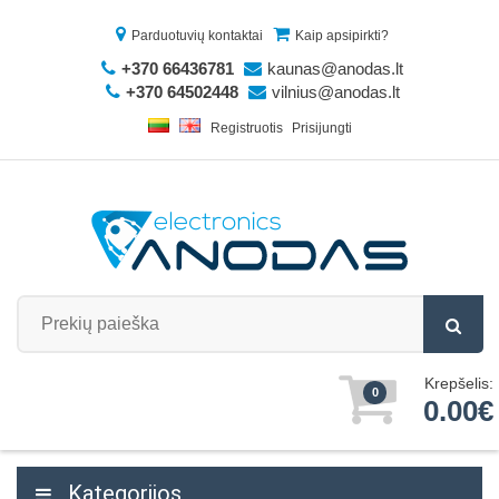
Parduotuvių kontaktai
Kaip apsipirkti?
+370 66436781
kaunas@anodas.lt
+370 64502448
vilnius@anodas.lt
Registruotis
Prisijungti
Krepšelis:
0
0.00€
Kategorijos