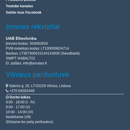
Youtube kanalas
Sekite mus Facebook
Įmonės rekvizitai
UAB Eltechnika
Įmonės kodas: 304082834
PVM mokėtojo kodas: LT100009624714
Bankas: LT367300010144143930 (Swedbank)
SWIFT: HABALT22
El. paštas:
info@anodas.lt
Vilniaus parduotuvė
Vytenio g. 20, LT-03229 Vilnius, Lietuva
+370 64502448
Darbo laikas
9:00 - 18:00 (I - IV)
9:00 - 17:00 (V)
10:00 - 14:00 (VI)
Nedirbame (VII)
(Dirbame be pietų pertraukos)