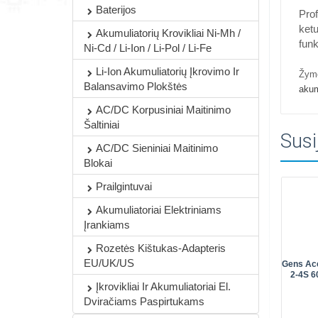
Baterijos
Prof
ketu
Akumuliatorių Krovikliai Ni-Mh /
funk
Ni-Cd / Li-Ion / Li-Pol / Li-Fe
Li-Ion Akumuliatorių Įkrovimo Ir
Žym
Balansavimo Plokštės
akum
AC/DC Korpusiniai Maitinimo
Šaltiniai
Susi
AC/DC Sieniniai Maitinimo
Blokai
Prailgintuvai
Akumuliatoriai Elektriniams
Įrankiams
Rozetės Kištukas-Adapteris
EU/UK/US
Gens Ac
2-4S 6
Įkrovikliai Ir Akumuliatoriai El.
Dviračiams Paspirtukams