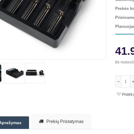
Prekės k
Prieinam
Planuoja
41.
Be mokesč
Pridėti
Prekių Pristatymas
Aprašymas