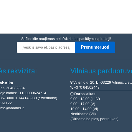
Sužinokite naujienas bei išskirtinius pasiūlymus pirmieji!
Prenumeruoti
s rekvizitai
Vilniaus parduotuv
Vytenio g. 20, LT-03229 Vilnius, Liet
chnika
+370 64502448
das: 304082834
ojo kodas: LT100009624714
Darbo laikas
T367300010144143930 (Swedbank)
9:00 - 18:00 (I - IV)
BALT22
9:00 - 17:00 (V)
info@anodas.lt
10:00 - 14:00 (VI)
Nedirbame (VII)
(Dirbame be pietų pertraukos)