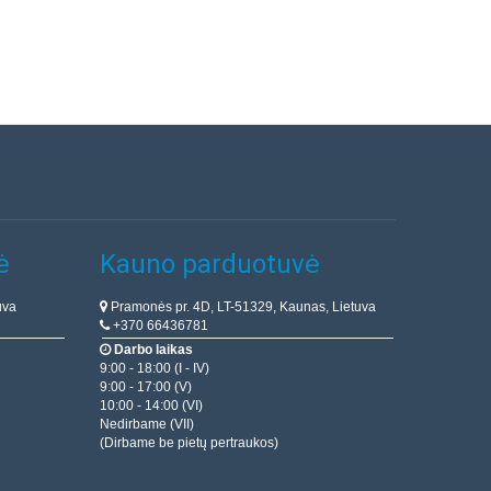
ė
Kauno parduotuvė
uva
Pramonės pr. 4D, LT-51329, Kaunas, Lietuva
+370 66436781
Darbo laikas
9:00 - 18:00 (I - IV)
9:00 - 17:00 (V)
10:00 - 14:00 (VI)
Nedirbame (VII)
(Dirbame be pietų pertraukos)