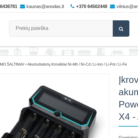
66436781
kaunas@anodas.lt
+370 64502448
vilnius@an
IMO ŠALTINIAI
Akumuliatorių Krovikliai Ni-Mh / Ni-Cd / Li-Ion / Li-Pol / Li-Fe
Įkro
akum
Powe
X4 -
Gamintoj