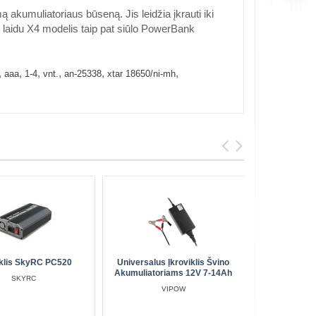
akumuliatoriaus būseną. Jis leidžia įkrauti iki
V laidu X4 modelis taip pat siūlo PowerBank
,
,
,
,
,
,
aaa
1-4
vnt.
an-25338
xtar 18650/ni-mh
iklis SkyRC PC520
Universalus Įkroviklis Švino
Autom
Akumuliatoriams 12V 7-14Ah
Akumul
SKYRC
EverActi
VIPOW