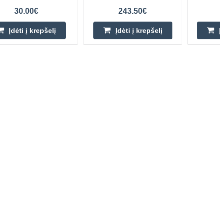
30.00€
243.50€
Įdėti į krepšelį
Įdėti į krepšelį