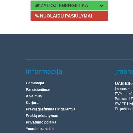
ŽALIOJI ENERGETIKA
% NUOLAIDŲ PASIŪLYMAI
Informacija
Įmonė
Gamintojai
UAB Elte
Įmonės ko
Parsisiuntimai
PVM mokėt
Apie mus
Bankas: L
Karjera
SWIFT: HA
El. paštas:
Prekių grąžinimas ir garantija
Prekių pristatymas
Privatumo politika
Youtube kanalas