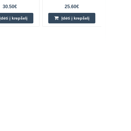
30.50€
25.60€
Įdėti į krepšelį
Įdėti į krepšelį