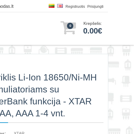
odas.lt
Registruotis
Prisijungti
Krepšelis:
0
0.00€
viklis Li-Ion 18650/Ni-MH
uliatoriams su
rBank funkcija - XTAR
 AA, AAA 1-4 vnt.
as:
XTAR