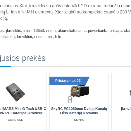
esionalus Xtar įkroviklis su apšviestu VA LCD ekranu, rodančiu esamą 
rių Li-Ion ir Ni-MH elementų. Xtar .eight) su komplekte esančiu 230 
ciją.
,
,
,
,
,
,
,
os:
įkroviklis
li-ion
18650
ni-mh
akumuliatoriams
powerbank
funkcija
xtar
,
,
,
,
uliatorių
krovikliai
ni-cd
li-pol
li-fe
jusios prekės
Pristatymas 0€
e IMARS Mini G-Tech USB-C
SkyRC PC1080neo Dviejų Kanalų
Įkrov
0W RC Baterijos Įkroviklis
Ličio Baterijų Įkroviklis
GENS ACE
SKYRC