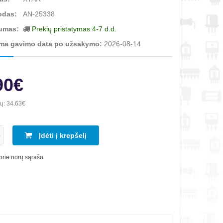
odas:
AN-25338
umas:
Prekių pristatymas 4-7 d.d.
ma gavimo data po užsakymo:
2026-08-14
90€
ių:
34.63€
Įdėti į krepšelį
 prie norų sąrašo