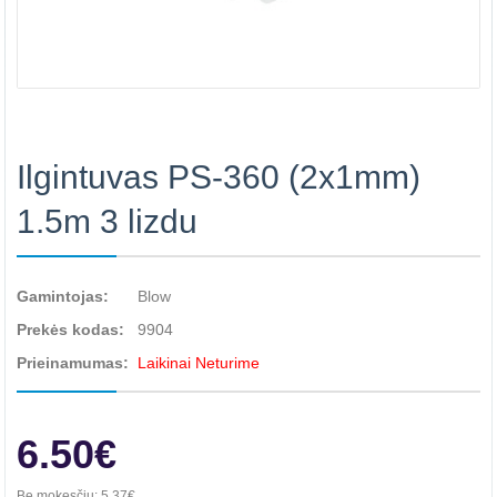
Ilgintuvas PS-360 (2x1mm)
1.5m 3 lizdu
Gamintojas:
Blow
Prekės kodas:
9904
Prieinamumas:
Laikinai Neturime
6.50€
Be mokesčių:
5.37€