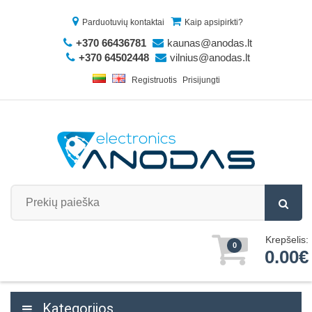
Parduotuvių kontaktai
Kaip apsipirkti?
+370 66436781
kaunas@anodas.lt
+370 64502448
vilnius@anodas.lt
Registruotis
Prisijungti
Krepšelis:
0
0.00€
Kategorijos