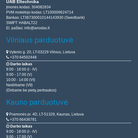
UAB Eltechnika
Įmonės kodas: 304082834
PVM mokėtojo kodas: LT100009624714
Bankas: LT367300010144143930 (Swedbank)
SWIFT: HABALT22
El. paštas:
info@anodas.lt
Vilniaus parduotuvė
Vytenio g. 20, LT-03229 Vilnius, Lietuva
+370 64502448
Darbo laikas
9:00 - 18:00 (I - IV)
9:00 - 17:00 (V)
10:00 - 14:00 (VI)
Nedirbame (VII)
(Dirbame be pietų pertraukos)
Kauno parduotuvė
Pramonės pr. 4D, LT-51329, Kaunas, Lietuva
+370 66436781
Darbo laikas
9:00 - 18:00 (I - IV)
9:00 - 17:00 (V)