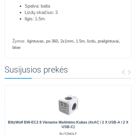
Spalva: balta
Lizdų skaičius: 3
Ilgis: 1.5m
,
,
,
,
,
,
Žymos:
ilgintuvas
ps-360
2x1mm
1.5m
lizdu
prailgintuvai
blow
Susijusios prekės
BlitzWolf BW-EC2 8 Viename Maitinimo Kubas (4xAC / 2 X USB-A / 2 X
USB-C)
BLITZWOLF