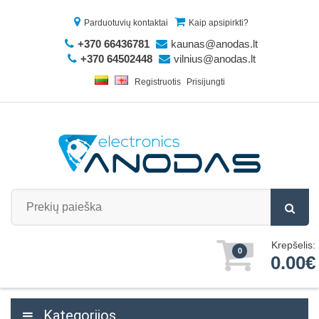
Parduotuvių kontaktai
Kaip apsipirkti?
+370 66436781
kaunas@anodas.lt
+370 64502448
vilnius@anodas.lt
Registruotis
Prisijungti
Krepšelis:
0
0.00€
Kategorijos