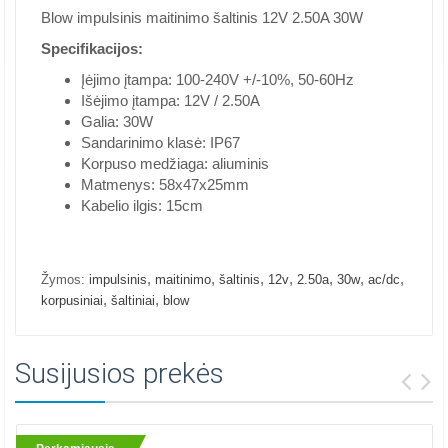
Blow impulsinis maitinimo šaltinis 12V 2.50A 30W
Specifikacijos:
Įėjimo įtampa: 100-240V +/-10%, 50-60Hz
Išėjimo įtampa: 12V / 2.50A
Galia: 30W
Sandarinimo klasė: IP67
Korpuso medžiaga: aliuminis
Matmenys: 58x47x25mm
Kabelio ilgis: 15cm
,
,
,
,
,
,
,
Žymos:
impulsinis
maitinimo
šaltinis
12v
2.50a
30w
ac/dc
,
,
korpusiniai
šaltiniai
blow
Susijusios prekės