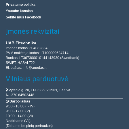
Privatumo politika
Youtube kanalas
Sekite mus Facebook
Įmonės rekvizitai
UAB Eltechnika
Įmonės kodas: 304082834
PVM mokėtojo kodas: LT100009624714
Bankas: LT367300010144143930 (Swedbank)
SWIFT: HABALT22
El. paštas:
info@anodas.lt
Vilniaus parduotuvė
Vytenio g. 20, LT-03229 Vilnius, Lietuva
+370 64502448
Darbo laikas
9:00 - 18:00 (I - IV)
9:00 - 17:00 (V)
10:00 - 14:00 (VI)
Nedirbame (VII)
(Dirbame be pietų pertraukos)