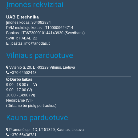
Įmonės rekvizitai
UAB Eltechnika
Įmonės kodas: 304082834
PVM mokėtojo kodas: LT100009624714
Bankas: LT367300010144143930 (Swedbank)
SWIFT: HABALT22
El. paštas:
info@anodas.lt
Vilniaus parduotuvė
Vytenio g. 20, LT-03229 Vilnius, Lietuva
+370 64502448
Darbo laikas
9:00 - 18:00 (I - IV)
9:00 - 17:00 (V)
10:00 - 14:00 (VI)
Nedirbame (VII)
(Dirbame be pietų pertraukos)
Kauno parduotuvė
Pramonės pr. 4D, LT-51329, Kaunas, Lietuva
+370 66436781