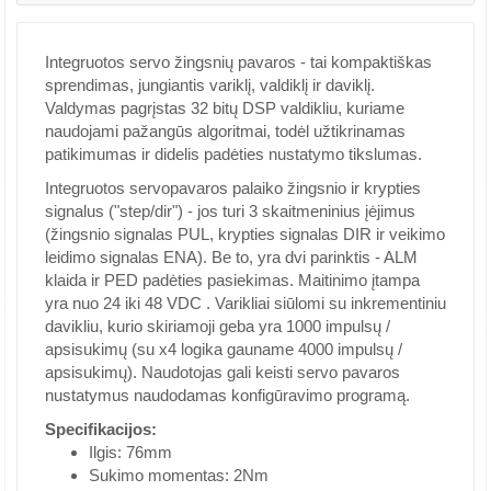
Integruotos servo žingsnių pavaros - tai kompaktiškas
sprendimas, jungiantis variklį, valdiklį ir daviklį.
Valdymas pagrįstas 32 bitų DSP valdikliu, kuriame
naudojami pažangūs algoritmai, todėl užtikrinamas
patikimumas ir didelis padėties nustatymo tikslumas.
Integruotos servopavaros palaiko žingsnio ir krypties
signalus ("step/dir") - jos turi 3 skaitmeninius įėjimus
(žingsnio signalas PUL, krypties signalas DIR ir veikimo
leidimo signalas ENA). Be to, yra dvi parinktis - ALM
klaida ir PED padėties pasiekimas. Maitinimo įtampa
yra nuo 24 iki 48 VDC . Varikliai siūlomi su inkrementiniu
davikliu, kurio skiriamoji geba yra 1000 impulsų /
apsisukimų (su x4 logika gauname 4000 impulsų /
apsisukimų). Naudotojas gali keisti servo pavaros
nustatymus naudodamas konfigūravimo programą.
Specifikacijos:
Ilgis: 76mm
Sukimo momentas: 2Nm