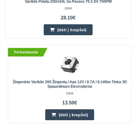
Variklis Pololu 25Dx54L Su Pavara 75:1 6V 75RPM
OEM
28.10€
Įdėti į krepšelį
Perkamiausia
Žingsninis Variklis 200 Žingsnių / Aps 12V / 0.7A / 0.14Nm Tinka 3D
Spausdinuvo Ekstruderiui
OEM
13.50€
Įdėti į krepšelį