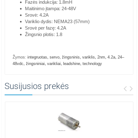
Fazės indukcija: 1.8mH
Maitinimo įtampa: 24-48V
Srovė: 4.2A
Variklio dydis: NEMA23 (57mm)
Srovė per fazę: 4.2A
Žingsnio plotis: 1.8
,
,
,
,
,
,
Žymos:
integruotas
servo
žingsninis
variklis
2nm
4.2a
24–
,
,
,
,
48vdc
žingsniniai
varikliai
leadshine
technology
Susijusios prekės