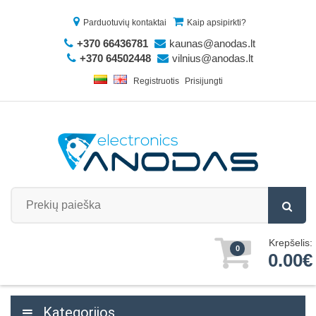
Parduotuvių kontaktai
Kaip apsipirkti?
+370 66436781
kaunas@anodas.lt
+370 64502448
vilnius@anodas.lt
Registruotis
Prisijungti
Krepšelis:
0
0.00€
Kategorijos