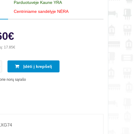
Parduotuvėje Kaune YRA
Centriniame sandėlyje NĖRA
60€
ių:
17.85€
Įdėti į krepšelį
 prie norų sąrašo
 LXG74