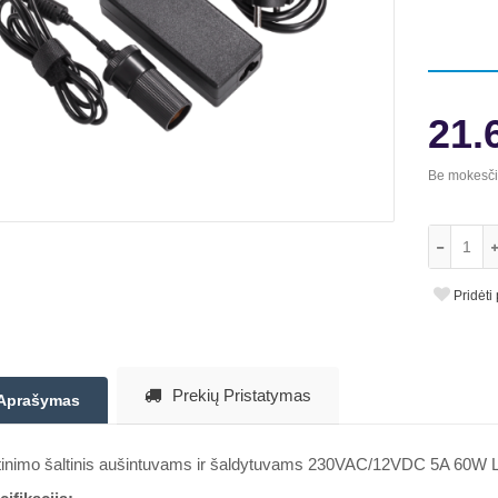
21.
Be mokesč
Pridėti
Prekių Pristatymas
Aprašymas
tinimo šaltinis aušintuvams ir šaldytuvams 230VAC/12VDC 5A 60W