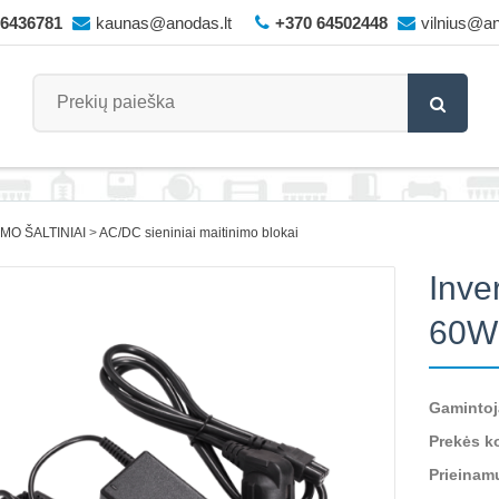
66436781
kaunas@anodas.lt
+370 64502448
vilnius@an
IMO ŠALTINIAI
AC/DC sieniniai maitinimo blokai
Inve
60W
Gamintoj
Prekės k
Prieinam