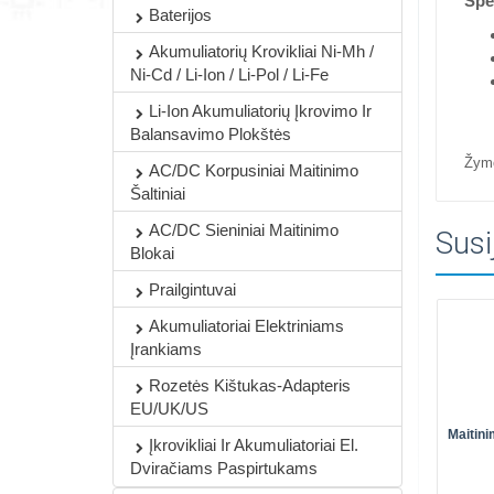
Spec
Baterijos
Akumuliatorių Krovikliai Ni-Mh /
Ni-Cd / Li-Ion / Li-Pol / Li-Fe
Li-Ion Akumuliatorių Įkrovimo Ir
Balansavimo Plokštės
Žym
AC/DC Korpusiniai Maitinimo
Šaltiniai
AC/DC Sieniniai Maitinimo
Susi
Blokai
Prailgintuvai
Akumuliatoriai Elektriniams
Įrankiams
Rozetės Kištukas-Adapteris
EU/UK/US
Maitin
Įkrovikliai Ir Akumuliatoriai El.
Dviračiams Paspirtukams