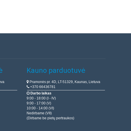
ė
Kauno parduotuvė
uva
Pramonės pr. 4D, LT-51329, Kaunas, Lietuva
+370 66436781
Darbo laikas
9:00 - 18:00 (I - IV)
9:00 - 17:00 (V)
10:00 - 14:00 (VI)
Nedirbame (VII)
(Dirbame be pietų pertraukos)