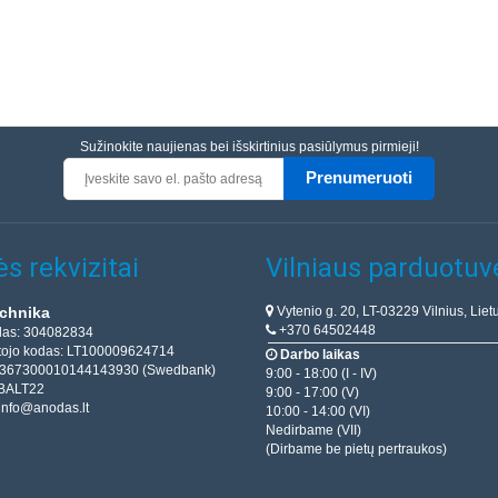
Sužinokite naujienas bei išskirtinius pasiūlymus pirmieji!
Prenumeruoti
s rekvizitai
Vilniaus parduotuv
Vytenio g. 20, LT-03229 Vilnius, Liet
chnika
+370 64502448
das: 304082834
ojo kodas: LT100009624714
Darbo laikas
T367300010144143930 (Swedbank)
9:00 - 18:00 (I - IV)
BALT22
9:00 - 17:00 (V)
info@anodas.lt
10:00 - 14:00 (VI)
Nedirbame (VII)
(Dirbame be pietų pertraukos)