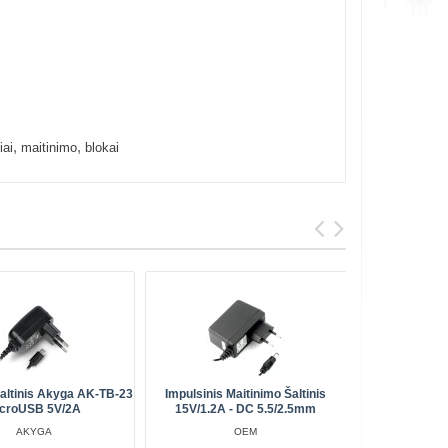
,
,
iai
maitinimo
blokai
Šaltinis Akyga AK-TB-23
Impulsinis Maitinimo Šaltinis
Universalus
croUSB 5V/2A
15V/1.2A - DC 5.5/2.5mm
3-12
AKYGA
OEM