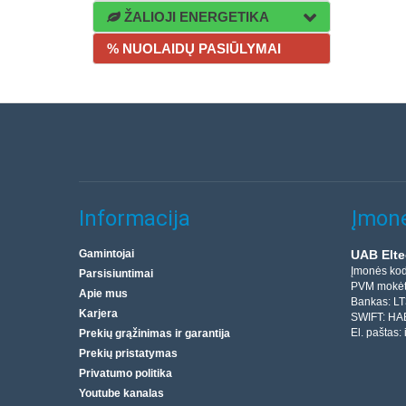
ŽALIOJI ENERGETIKA
% NUOLAIDŲ PASIŪLYMAI
Informacija
Įmonė
Gamintojai
UAB Elte
Įmonės ko
Parsisiuntimai
PVM mokėt
Apie mus
Bankas: L
Karjera
SWIFT: HA
El. paštas:
Prekių grąžinimas ir garantija
Prekių pristatymas
Privatumo politika
Youtube kanalas