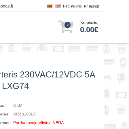
odas.lt
Registruotis
Prisijungti
Krepšelis:
0
0.00€
rteris 230VAC/12VDC 5A
 LXG74
as:
OEM
odas:
URZ3108LX
umas:
Parduotuvėje Vilniuje NĖRA