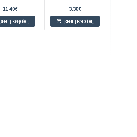
11.40€
3.30€
Įdėti į krepšelį
Įdėti į krepšelį