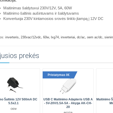
ifikacija:
Maitinimas šaldytuvui 230V/12V, 5A, 60W
Maitinimo šaltinis aušintuvams ir šaldytuvams
Konvertuoja 230V kintamosios srovės tinklo įtampą į 12V DC
,
,
,
,
,
,
,
os:
inverteris
230vac/12vdc
60w
lxg74
inverteriai
dc/ac
oem ac/dc
sienin
jusios prekės
Pristatymas 0€
imo Šaltinis 12V 500mA DC
USB C Maitinimo Adapteris USB A
Maitinimo 
5.5x2.1
- 5V-20V/1.5A-5A - Akyga AK-CH-
Mi
20
OEM
AKYGA