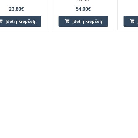
23.80€
54.00€
Įdėti į krepšelį
Įdėti į krepšelį