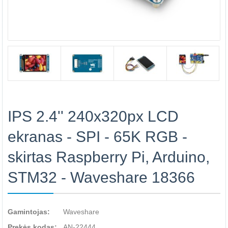
IPS 2.4'' 240x320px LCD
ekranas - SPI - 65K RGB -
skirtas Raspberry Pi, Arduino,
STM32 - Waveshare 18366
Gamintojas:
Waveshare
Prekės kodas:
AN-22444