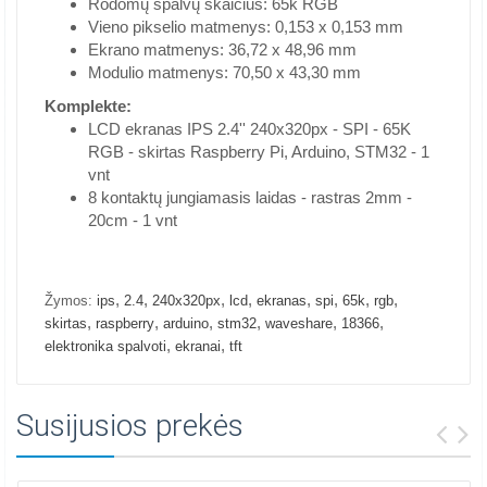
Rodomų spalvų skaičius: 65k RGB
Vieno pikselio matmenys: 0,153 x 0,153 mm
Ekrano matmenys: 36,72 x 48,96 mm
Modulio matmenys: 70,50 x 43,30 mm
Komplekte:
LCD ekranas IPS 2.4'' 240x320px - SPI - 65K
RGB - skirtas Raspberry Pi, Arduino, STM32 - 1
vnt
8 kontaktų jungiamasis laidas - rastras 2mm -
20cm - 1 vnt
,
,
,
,
,
,
,
,
Žymos:
ips
2.4
240x320px
lcd
ekranas
spi
65k
rgb
,
,
,
,
,
,
skirtas
raspberry
arduino
stm32
waveshare
18366
,
,
elektronika spalvoti
ekranai
tft
Susijusios prekės