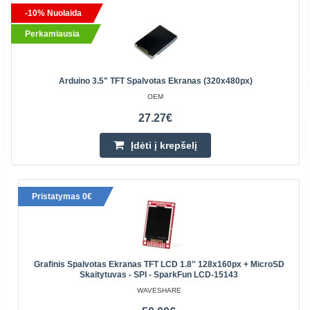
-10% Nuolaida
Perkamiausia
Arduino 3.5" TFT Spalvotas Ekranas (320x480px)
OEM
27.27€
Įdėti į krepšelį
Pristatymas 0€
Grafinis Spalvotas Ekranas TFT LCD 1.8'' 128x160px + MicroSD
Skaitytuvas - SPI - SparkFun LCD-15143
WAVESHARE