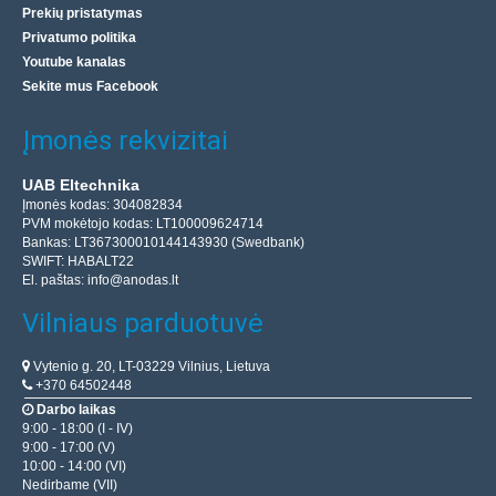
Prekių pristatymas
Privatumo politika
Youtube kanalas
Sekite mus Facebook
Įmonės rekvizitai
UAB Eltechnika
Įmonės kodas: 304082834
PVM mokėtojo kodas: LT100009624714
Bankas: LT367300010144143930 (Swedbank)
SWIFT: HABALT22
El. paštas:
info@anodas.lt
Vilniaus parduotuvė
Vytenio g. 20, LT-03229 Vilnius, Lietuva
+370 64502448
Darbo laikas
9:00 - 18:00 (I - IV)
9:00 - 17:00 (V)
10:00 - 14:00 (VI)
Nedirbame (VII)