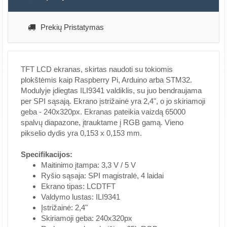
Prekių Pristatymas
TFT LCD ekranas, skirtas naudoti su tokiomis
plokštėmis kaip Raspberry Pi, Arduino arba STM32.
Modulyje įdiegtas ILI9341 valdiklis, su juo bendraujama
per SPI sąsają. Ekrano įstrižainė yra 2,4", o jo skiriamoji
geba - 240x320px. Ekranas pateikia vaizdą 65000
spalvų diapazone, įtrauktame į RGB gamą. Vieno
pikselio dydis yra 0,153 x 0,153 mm.
Specifikacijos:
Maitinimo įtampa: 3,3 V / 5 V
Ryšio sąsaja: SPI magistralė, 4 laidai
Ekrano tipas: LCDTFT
Valdymo lustas: ILI9341
Įstrižainė: 2,4"
Skiriamoji geba: 240x320px