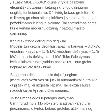
„IsEasy MGBG-604B“ dujinė viryklė pasižymi
elegantišku dizainu ir keturių skirtingo galingumo
degiklių funkcionalumu. Dėl tvirtų ketaus grotelių ir 8
milimetrų grūdinto stiklo plokštės ji yra patvari, atspari
pažeidimams ir lengvai valoma. Tai sprendimas tiems,
kurie vertina modernų dizainą ir patogų maisto
gaminimą.
Keturi skirtingo galingumo degikliai
Modelis turi keturis degiklius: apatinis kairysis – 3,3 kW,
viršutinis kairysis – 1,75 kW, viršutinis dešinysis – 1,75
kW ir apatinis dešinysis – 1 kW. Toks išdėstymas
leidžia laisvai ruošti įvairius patiekalus – nuo greito
kepimo iki lėto troškinimo.
Saugumas dėl automatinio dujų išjungimo
Įmontuotas vožtuvas su jutikliu automatiškai nutraukia
dujų tiekimą, jei užgęsta liepsna. Tai leidžia saugiai
naudoti kaitlentę namų ūkio nariams.
Tvirtos medžiagos ir patogus valdymas
8 mm grūdinto stiklo plokštė yra atspari karščiui ir
įbrėžimams, o tvirtos ketaus grotelės užtikrina indų