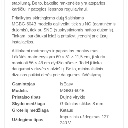
stabilumą. Be to, bakelito rankenėlės yra atsparios
karščiui ir patogios liepsnos reguliavimui.
Pritaikytas skirtingiems dujų šaltiniams
MGBG-604B modelis gali veikti tiek su NG (gamtinėmis
dujomis), tiek su SND (suskystintomis naftos dujomis).
Tinkami purkštukai leidžia pritaikyti įrenginį prie jūsų
instaliacijos.
Atitinkami matmenys ir paprastas montavimas
Lėkštės matmenys yra 60 × 51 × 11,5 cm, ji skirta
montuoti 56 × 48 cm dydžio nišose. Todėl ji tinka
daugumai virtuvės stalviršių. Be to, minimalistinis
dizainas puikiai derės prie daugumos išdėstymų.
Gamintojas
IsEasy
Modelis
MGBG-604B
Prietaiso tipas
Dujinė viryklė
Skydo medžiaga
Grūdintas stiklas 8 mm
Grotelių medžiaga
Ketaus
Impulsinis uždegimas 127–
Uždegimo tipas
240 V