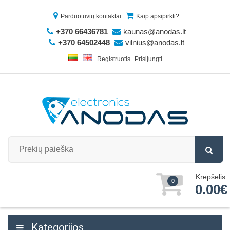
Parduotuvių kontaktai
Kaip apsipirkti?
+370 66436781
kaunas@anodas.lt
+370 64502448
vilnius@anodas.lt
Registruotis
Prisijungti
Krepšelis:
0
0.00€
Kategorijos