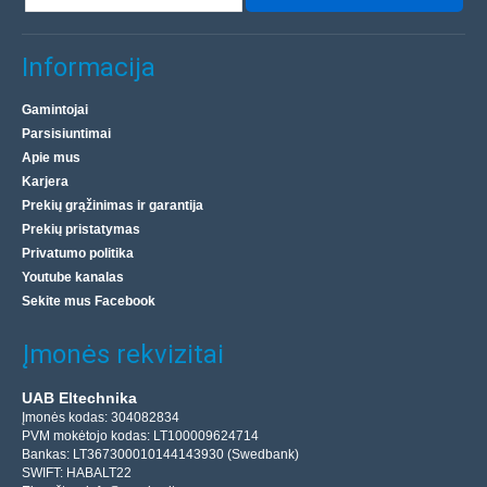
Informacija
Gamintojai
Parsisiuntimai
Apie mus
Karjera
Prekių grąžinimas ir garantija
Prekių pristatymas
Privatumo politika
Youtube kanalas
Sekite mus Facebook
Įmonės rekvizitai
UAB Eltechnika
Įmonės kodas: 304082834
PVM mokėtojo kodas: LT100009624714
Bankas: LT367300010144143930 (Swedbank)
SWIFT: HABALT22