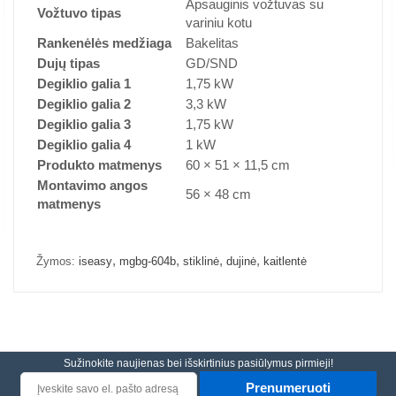
Apsauginis vožtuvas su
Vožtuvo tipas
variniu kotu
Rankenėlės medžiaga
Bakelitas
Dujų tipas
GD/SND
Degiklio galia 1
1,75 kW
Degiklio galia 2
3,3 kW
Degiklio galia 3
1,75 kW
Degiklio galia 4
1 kW
Produkto matmenys
60 × 51 × 11,5 cm
Montavimo angos
56 × 48 cm
matmenys
,
,
,
,
Žymos:
iseasy
mgbg-604b
stiklinė
dujinė
kaitlentė
Sužinokite naujienas bei išskirtinius pasiūlymus pirmieji!
Prenumeruoti