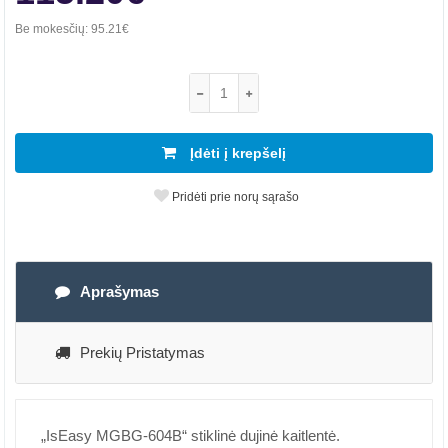
Be mokesčių:
95.21€
Įdėti į krepšelį
Pridėti prie norų sąrašo
Aprašymas
Prekių Pristatymas
„IsEasy MGBG-604B“ stiklinė dujinė kaitlentė.