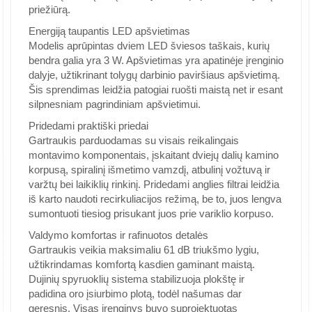
priežiūrą.
Energiją taupantis LED apšvietimas
Modelis aprūpintas dviem LED šviesos taškais, kurių
bendra galia yra 3 W. Apšvietimas yra apatinėje įrenginio
dalyje, užtikrinant tolygų darbinio paviršiaus apšvietimą.
Šis sprendimas leidžia patogiai ruošti maistą net ir esant
silpnesniam pagrindiniam apšvietimui.
Pridedami praktiški priedai
Gartraukis parduodamas su visais reikalingais
montavimo komponentais, įskaitant dviejų dalių kamino
korpusą, spiralinį išmetimo vamzdį, atbulinį vožtuvą ir
varžtų bei laikiklių rinkinį. Pridedami anglies filtrai leidžia
iš karto naudoti recirkuliacijos režimą, be to, juos lengva
sumontuoti tiesiog prisukant juos prie variklio korpuso.
Valdymo komfortas ir rafinuotos detalės
Gartraukis veikia maksimaliu 61 dB triukšmo lygiu,
užtikrindamas komfortą kasdien gaminant maistą.
Dujinių spyruoklių sistema stabilizuoja plokštę ir
padidina oro įsiurbimo plotą, todėl našumas dar
geresnis. Visas įrenginys buvo suprojektuotas