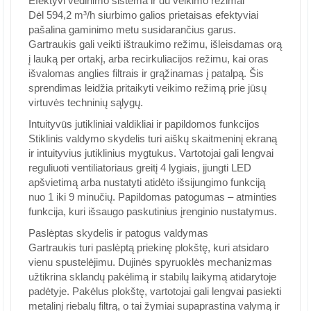
Efektyvi vėdinimo sistema ir du veikimo režimai
Dėl 594,2 m³/h siurbimo galios prietaisas efektyviai
pašalina gaminimo metu susidarančius garus.
Gartraukis gali veikti ištraukimo režimu, išleisdamas orą
į lauką per ortakį, arba recirkuliacijos režimu, kai oras
išvalomas anglies filtrais ir grąžinamas į patalpą. Šis
sprendimas leidžia pritaikyti veikimo režimą prie jūsų
virtuvės techninių sąlygų.
Intuityvūs jutikliniai valdikliai ir papildomos funkcijos
Stiklinis valdymo skydelis turi aiškų skaitmeninį ekraną
ir intuityvius jutiklinius mygtukus. Vartotojai gali lengvai
reguliuoti ventiliatoriaus greitį 4 lygiais, įjungti LED
apšvietimą arba nustatyti atidėto išsijungimo funkciją
nuo 1 iki 9 minučių. Papildomas patogumas – atminties
funkcija, kuri išsaugo paskutinius įrenginio nustatymus.
Paslėptas skydelis ir patogus valdymas
Gartraukis turi paslėptą priekinę plokštę, kuri atsidaro
vienu spustelėjimu. Dujinės spyruoklės mechanizmas
užtikrina sklandų pakėlimą ir stabilų laikymą atidarytoje
padėtyje. Pakėlus plokštę, vartotojai gali lengvai pasiekti
metalinį riebalų filtrą, o tai žymiai supaprastina valymą ir