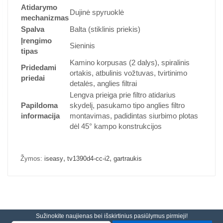
Atidarymo
Dujinė spyruoklė
mechanizmas
Spalva
Balta (stiklinis priekis)
Įrengimo
Sieninis
tipas
Kamino korpusas (2 dalys), spiralinis
Pridedami
ortakis, atbulinis vožtuvas, tvirtinimo
priedai
detalės, anglies filtrai
Lengva prieiga prie filtro atidarius
Papildoma
skydelį, pasukamo tipo anglies filtro
informacija
montavimas, padidintas siurbimo plotas
dėl 45° kampo konstrukcijos
,
,
Žymos:
iseasy
tv1390d4-cc-i2
gartraukis
Sužinokite naujienas bei išskirtinius pasiūlymus pirmieji!