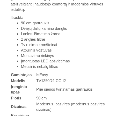
atsižvelgiant į naudotojo komfortą ir modernios virtuvės
estetiką.
Įtraukta
90 cm gartraukis
Dviejų dalių kamino dangtis
Lanksti išmetimo žarna
2 anglies filtrai
Tvirtinimo kronšteinai
Atbulinis vožtuvas
Montavimo rinkinys
Įmontuotas LED apšvietimas
Metalinis riebalų filtras
Gamintojas
IsEasy
Modelis
TV1390D4-CC-I2
Įrenginio
Prie sienos tvirtinamas gartraukis
tipas
Plotis
90 cm
Modernus, pasviręs (modernus pasviręs
Dizainas
dizainas)
Pasvirimo