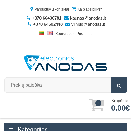
Parduotuvių kontaktai
Kaip apsipirkti?
+370 66436781
kaunas@anodas.lt
+370 64502448
vilnius@anodas.lt
Registruotis
Prisijungti
Krepšelis:
0
0.00€
Kategorijos