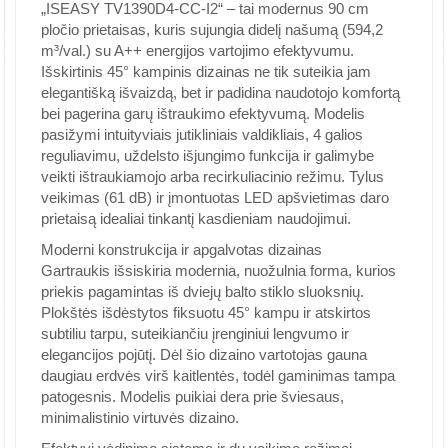
„ISEASY TV1390D4-CC-I2“ – tai modernus 90 cm
pločio prietaisas, kuris sujungia didelį našumą (594,2
m³/val.) su A++ energijos vartojimo efektyvumu.
Išskirtinis 45° kampinis dizainas ne tik suteikia jam
elegantišką išvaizdą, bet ir padidina naudotojo komfortą
bei pagerina garų ištraukimo efektyvumą. Modelis
pasižymi intuityviais jutikliniais valdikliais, 4 galios
reguliavimu, uždelsto išjungimo funkcija ir galimybe
veikti ištraukiamojo arba recirkuliacinio režimu. Tylus
veikimas (61 dB) ir įmontuotas LED apšvietimas daro
prietaisą idealiai tinkantį kasdieniam naudojimui.
Moderni konstrukcija ir apgalvotas dizainas
Gartraukis išsiskiria modernia, nuožulnia forma, kurios
priekis pagamintas iš dviejų balto stiklo sluoksnių.
Plokštės išdėstytos fiksuotu 45° kampu ir atskirtos
subtiliu tarpu, suteikiančiu įrenginiui lengvumo ir
elegancijos pojūtį. Dėl šio dizaino vartotojas gauna
daugiau erdvės virš kaitlentės, todėl gaminimas tampa
patogesnis. Modelis puikiai dera prie šviesaus,
minimalistinio virtuvės dizaino.