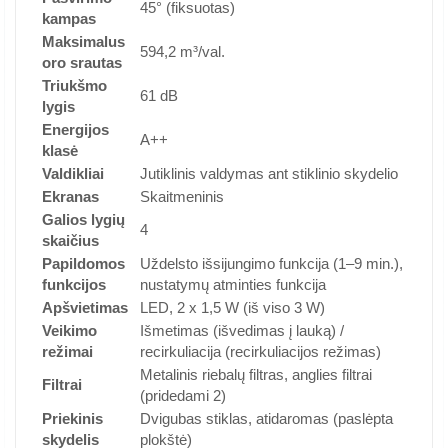
45° (fiksuotas)
kampas
Maksimalus
594,2 m³/val.
oro srautas
Triukšmo
61 dB
lygis
Energijos
A++
klasė
Valdikliai
Jutiklinis valdymas ant stiklinio skydelio
Ekranas
Skaitmeninis
Galios lygių
4
skaičius
Papildomos
Uždelsto išsijungimo funkcija (1–9 min.),
funkcijos
nustatymų atminties funkcija
Apšvietimas
LED, 2 x 1,5 W (iš viso 3 W)
Veikimo
Išmetimas (išvedimas į lauką) /
režimai
recirkuliacija (recirkuliacijos režimas)
Metalinis riebalų filtras, anglies filtrai
Filtrai
(pridedami 2)
Priekinis
Dvigubas stiklas, atidaromas (paslėpta
skydelis
plokštė)