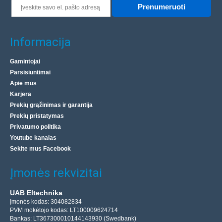
Prenumeruoti
Informacija
Gamintojai
Parsisiuntimai
Apie mus
Karjera
Prekių grąžinimas ir garantija
Prekių pristatymas
Privatumo politika
Youtube kanalas
Sekite mus Facebook
Įmonės rekvizitai
UAB Eltechnika
Įmonės kodas: 304082834
PVM mokėtojo kodas: LT100009624714
Bankas: LT367300010144143930 (Swedbank)