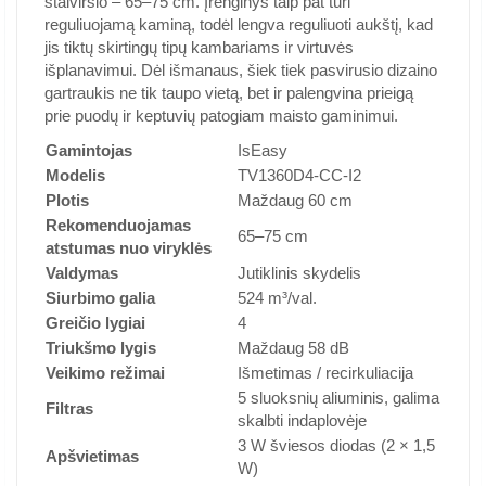
stalviršio – 65–75 cm. Įrenginys taip pat turi
reguliuojamą kaminą, todėl lengva reguliuoti aukštį, kad
jis tiktų skirtingų tipų kambariams ir virtuvės
išplanavimui. Dėl išmanaus, šiek tiek pasvirusio dizaino
gartraukis ne tik taupo vietą, bet ir palengvina prieigą
prie puodų ir keptuvių patogiam maisto gaminimui.
Gamintojas
IsEasy
Modelis
TV1360D4-CC-I2
Plotis
Maždaug 60 cm
Rekomenduojamas
65–75 cm
atstumas nuo viryklės
Valdymas
Jutiklinis skydelis
Siurbimo galia
524 m³/val.
Greičio lygiai
4
Triukšmo lygis
Maždaug 58 dB
Veikimo režimai
Išmetimas / recirkuliacija
5 sluoksnių aliuminis, galima
Filtras
skalbti indaplovėje
3 W šviesos diodas (2 × 1,5
Apšvietimas
W)