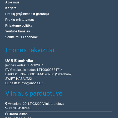
Apie mus
Karjera
Prekių grąžinimas ir garantija
Prekių pristatymas
Privatumo politika
Youtube kanalas
Sekite mus Facebook
Įmonės rekvizitai
UAB Eltechnika
Įmonės kodas: 304082834
PVM mokėtojo kodas: LT100009624714
Bankas: LT367300010144143930 (Swedbank)
SWIFT: HABALT22
El. paštas:
info@anodas.lt
Vilniaus parduotuvė
Vytenio g. 20, LT-03229 Vilnius, Lietuva
+370 64502448
Darbo laikas