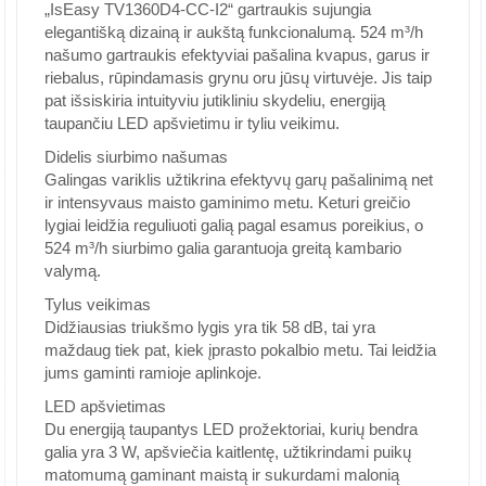
„IsEasy TV1360D4-CC-I2“ gartraukis sujungia
elegantišką dizainą ir aukštą funkcionalumą. 524 m³/h
našumo gartraukis efektyviai pašalina kvapus, garus ir
riebalus, rūpindamasis grynu oru jūsų virtuvėje. Jis taip
pat išsiskiria intuityviu jutikliniu skydeliu, energiją
taupančiu LED apšvietimu ir tyliu veikimu.
Didelis siurbimo našumas
Galingas variklis užtikrina efektyvų garų pašalinimą net
ir intensyvaus maisto gaminimo metu. Keturi greičio
lygiai leidžia reguliuoti galią pagal esamus poreikius, o
524 m³/h siurbimo galia garantuoja greitą kambario
valymą.
Tylus veikimas
Didžiausias triukšmo lygis yra tik 58 dB, tai yra
maždaug tiek pat, kiek įprasto pokalbio metu. Tai leidžia
jums gaminti ramioje aplinkoje.
LED apšvietimas
Du energiją taupantys LED prožektoriai, kurių bendra
galia yra 3 W, apšviečia kaitlentę, užtikrindami puikų
matomumą gaminant maistą ir sukurdami malonią