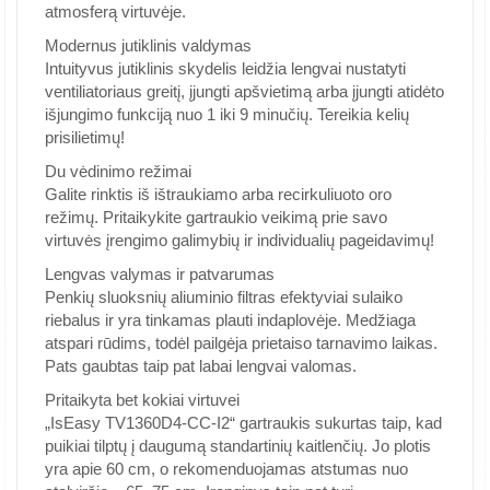
atmosferą virtuvėje.
Modernus jutiklinis valdymas
Intuityvus jutiklinis skydelis leidžia lengvai nustatyti
ventiliatoriaus greitį, įjungti apšvietimą arba įjungti atidėto
išjungimo funkciją nuo 1 iki 9 minučių. Tereikia kelių
prisilietimų!
Du vėdinimo režimai
Galite rinktis iš ištraukiamo arba recirkuliuoto oro
režimų. Pritaikykite gartraukio veikimą prie savo
virtuvės įrengimo galimybių ir individualių pageidavimų!
Lengvas valymas ir patvarumas
Penkių sluoksnių aliuminio filtras efektyviai sulaiko
riebalus ir yra tinkamas plauti indaplovėje. Medžiaga
atspari rūdims, todėl pailgėja prietaiso tarnavimo laikas.
Pats gaubtas taip pat labai lengvai valomas.
Pritaikyta bet kokiai virtuvei
„IsEasy TV1360D4-CC-I2“ gartraukis sukurtas taip, kad
puikiai tilptų į daugumą standartinių kaitlenčių. Jo plotis
yra apie 60 cm, o rekomenduojamas atstumas nuo