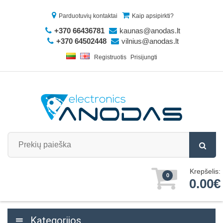
Parduotuvių kontaktai
Kaip apsipirkti?
+370 66436781
kaunas@anodas.lt
+370 64502448
vilnius@anodas.lt
Registruotis
Prisijungti
Krepšelis:
0
0.00€
Kategorijos