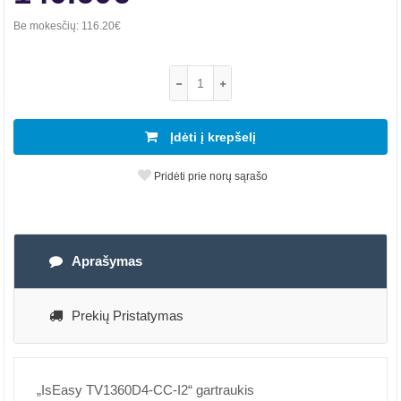
Be mokesčių:
116.20€
Įdėti į krepšelį
Pridėti prie norų sąrašo
Aprašymas
Prekių Pristatymas
„IsEasy TV1360D4-CC-I2“ gartraukis