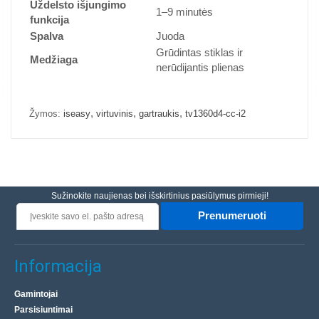
Uždelsto išjungimo
1–9 minutės
funkcija
Spalva
Juoda
Grūdintas stiklas ir
Medžiaga
nerūdijantis plienas
,
,
,
Žymos:
iseasy
virtuvinis
gartraukis
tv1360d4-cc-i2
Sužinokite naujienas bei išskirtinius pasiūlymus pirmieji!
Prenumeruoti
Informacija
Gamintojai
Parsisiuntimai