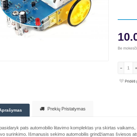
10.
Be mokesč
Pridėti
Prekių Pristatymas
Aprašymas
pasidaryk pats automobilio litavimo komplektas yra skirtas vaikams
vo surinkimo. Išmanusis sekimo automobilis grindžiamas šviesos ats