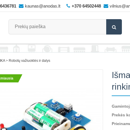
66436781
kaunas@anodas.lt
+370 64502448
vilnius@an
IKA
Robotų važiuoklės ir dalys
Išma
miausia
rink
Gamintoj
Prekės k
Prieinam