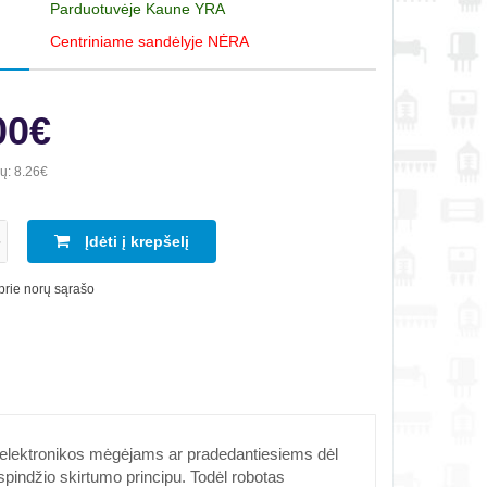
Parduotuvėje Kaune YRA
Centriniame sandėlyje NĖRA
00€
ių:
8.26€
Įdėti į krepšelį
 prie norų sąrašo
, elektronikos mėgėjams ar pradedantiesiems dėl
pindžio skirtumo principu. Todėl robotas