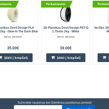
amiausia
Perkamiausia
Perkami
astikas Devil Design PLA
3D Plastikas Devil Design PET-G
Veržlės 3D
kg - Glow In The Dark Blue
1.75mm 2kg - White
M
DEVIL DESIGN
DEVIL DESIGN
35.00€
39.00€
Įdėti į krepšelį
Įdėti į krepšelį
Sužinokite naujienas bei išskirtinius pasiūlymus pirmieji!