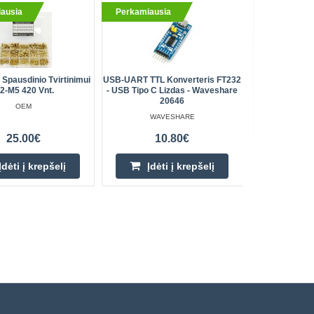
ausia
Perkamiausia
Perkami
 Spausdinio Tvirtinimui
USB-UART TTL Konverteris FT232
Ličio Bat
2-M5 420 Vnt.
- USB Tipo C Lizdas - Waveshare
20646
OEM
WAVESHARE
25.00€
10.80€
Įdėti į krepšelį
Įdėti į krepšelį