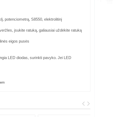
į, potenciometrą, S8550, elektrolitinį
veržles, įsukite ratuką, galiausiai uždėkite ratuką
ulinės eigos pusės
jungia LED diodas, surinkti pavyko. Jei LED
oem