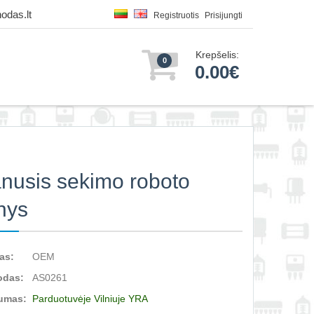
odas.lt
Registruotis
Prisijungti
Krepšelis:
0
0.00€
nusis sekimo roboto
inys
as:
OEM
odas:
AS0261
umas:
Parduotuvėje Vilniuje YRA