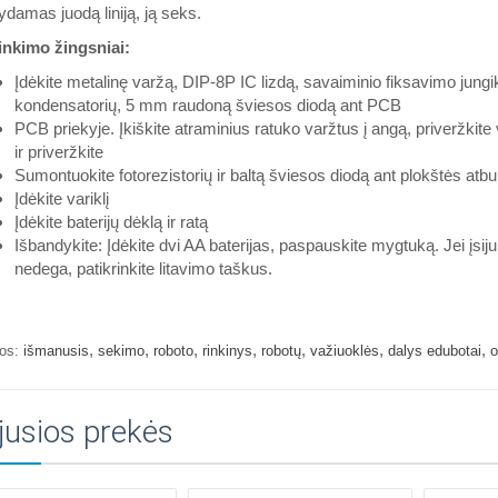
damas juodą liniją, ją seks.
inkimo žingsniai:
Įdėkite metalinę varžą, DIP-8P IC lizdą, savaiminio fiksavimo jungikl
kondensatorių, 5 mm raudoną šviesos diodą ant PCB
PCB priekyje. Įkiškite atraminius ratuko varžtus į angą, priveržkite 
ir priveržkite
Sumontuokite fotorezistorių ir baltą šviesos diodą ant plokštės atb
Įdėkite variklį
Įdėkite baterijų dėklą ir ratą
Išbandykite: Įdėkite dvi AA baterijas, paspauskite mygtuką. Jei įsi
nedega, patikrinkite litavimo taškus.
,
,
,
,
,
,
,
os:
išmanusis
sekimo
roboto
rinkinys
robotų
važiuoklės
dalys edubotai
jusios prekės