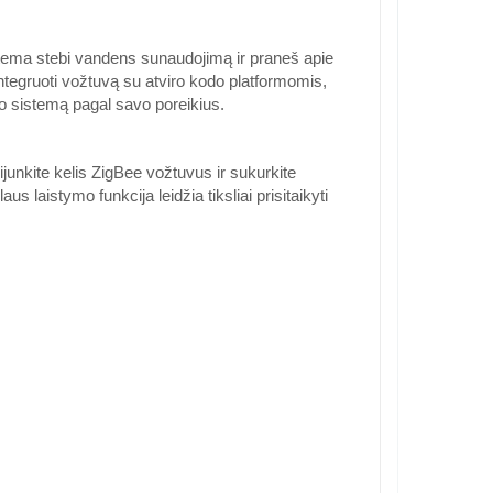
istema stebi vandens sunaudojimą ir praneš apie
ntegruoti vožtuvą su atviro kodo platformomis,
 sistemą pagal savo poreikius.
nkite kelis ZigBee vožtuvus ir sukurkite
s laistymo funkcija leidžia tiksliai prisitaikyti