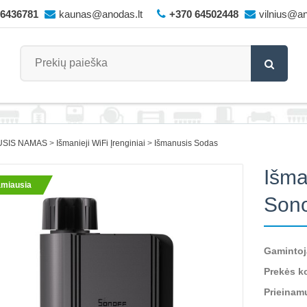
66436781
kaunas@anodas.lt
+370 64502448
vilnius@an
USIS NAMAS
Išmanieji WiFi Įrenginiai
Išmanusis Sodas
Išma
miausia
Son
Gamintoj
Prekės k
Prieinam