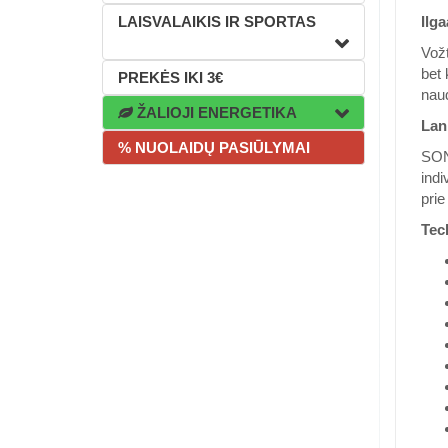
LAISVALAIKIS IR SPORTAS
Ilga
Vožt
bet 
PREKĖS IKI 3€
naud
ŽALIOJI ENERGETIKA
Lan
% NUOLAIDŲ PASIŪLYMAI
SONO
indi
prie
Tec