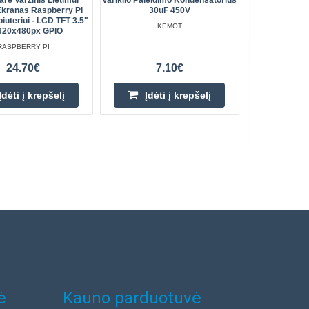
re Varžinis Lietimui
Variklio Paleidimo Kondensatorius
Lazerinė F
Ekranas Raspberry Pi
30uF 450V
uteriui - LCD TFT 3.5"
KEMOT
 320x480px GPIO
RASPBERRY PI
24.70€
7.10€
Įdėti į krepšelį
Įdėti į krepšelį
ė
Kauno parduotuvė