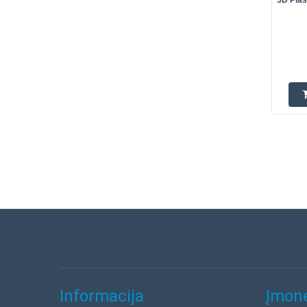
3D Plas
Informacija
Įmonė