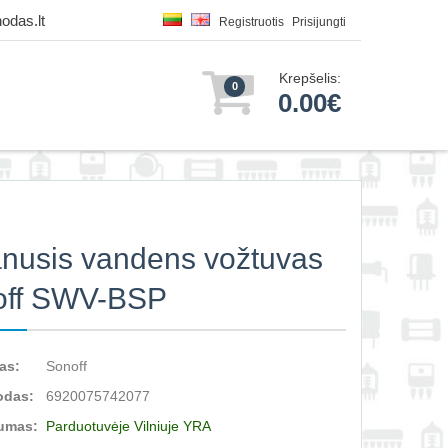
odas.lt
Registruotis
Prisijungti
Krepšelis:
0
0.00€
nusis vandens vožtuvas
off SWV-BSP
as:
Sonoff
odas:
6920075742077
umas:
Parduotuvėje Vilniuje YRA