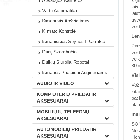
Apsaugos Kameros
Zig
lais
Vartų Automatika
lais
gyve
Išmanusis Apšvietimas
vožt
Klimato Kontrolė
Len
Išmaniosios Spynos Ir Užraktai
Pami
Durų Skambučiai
vožt
veik
Dulkių Siurbliai Robotai
30 m
Išmanūs Prietaisai Augintiniams
Vis
AUDIO IR VIDEO
Vožt
kita
KOMPIUTERIŲ PRIEDAI IR
pat 
AKSESUARAI
plan
MOBILIŲJŲ TELEFONŲ
Ind
AKSESUARAI
SONO
AUTOMOBILIŲ PRIEDAI IR
Nust
AKSESUARAI
Home