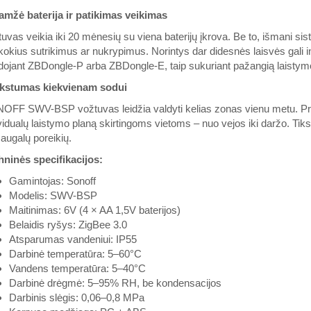
amžė baterija ir patikimas veikimas
uvas veikia iki 20 mėnesių su viena baterijų įkrova. Be to, išmani s
kokius sutrikimus ar nukrypimus. Norintys dar didesnės laisvės gali i
ojant ZBDongle-P arba ZBDongle-E, taip sukuriant pažangią laistymo
kstumas kiekvienam sodui
FF SWV-BSP vožtuvas leidžia valdyti kelias zonas vienu metu. Priju
vidualų laistymo planą skirtingoms vietoms – nuo vejos iki daržo. Tikslau
 augalų poreikių.
hninės specifikacijos:
Gamintojas: Sonoff
Modelis: SWV-BSP
Maitinimas: 6V (4 × AA 1,5V baterijos)
Belaidis ryšys: ZigBee 3.0
Atsparumas vandeniui: IP55
Darbinė temperatūra: 5–60°C
Vandens temperatūra: 5–40°C
Darbinė drėgmė: 5–95% RH, be kondensacijos
Darbinis slėgis: 0,06–0,8 MPa