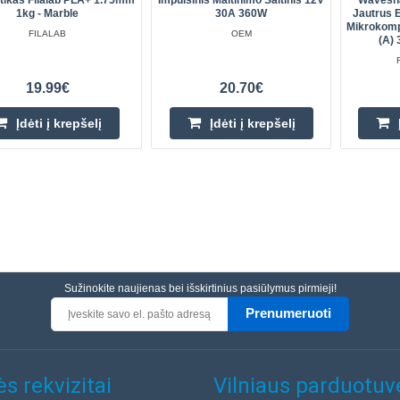
tikas Filalab PLA+ 1.75mm
Impulsinis Maitinimo Šaltinis 12V
Wavesha
1kg - Marble
30A 360W
Jautrus 
Mikrokompi
FILALAB
OEM
(A)
19.99€
20.70€
Įdėti į krepšelį
Įdėti į krepšelį
Sužinokite naujienas bei išskirtinius pasiūlymus pirmieji!
Prenumeruoti
s rekvizitai
Vilniaus parduotuv