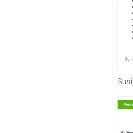
Žym
Susi
Perk