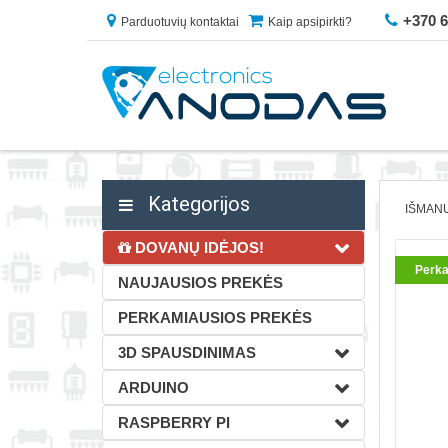
+370 
Parduotuvių kontaktai
Kaip apsipirkti?
Kategorijos
IŠMAN
DOVANŲ IDĖJOS!
Perka
NAUJAUSIOS PREKĖS
PERKAMIAUSIOS PREKĖS
3D SPAUSDINIMAS
ARDUINO
RASPBERRY PI