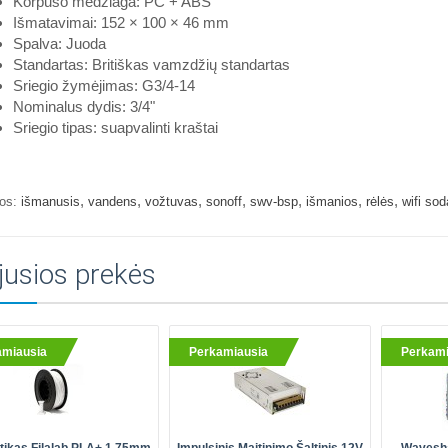
Korpuso medžiaga: PC + ABS
Išmatavimai: 152 × 100 × 46 mm
Spalva: Juoda
Standartas: Britiškas vamzdžių standartas
Sriegio žymėjimas: G3/4-14
Nominalus dydis: 3/4"
Sriegio tipas: suapvalinti kraštai
,
,
,
,
,
,
,
os:
išmanusis
vandens
vožtuvas
sonoff
swv-bsp
išmanios
rėlės
wifi sod
jusios prekės
amiausia
Perkamiausia
Perkami