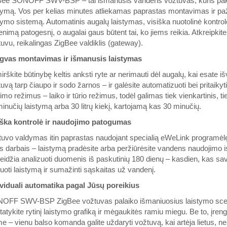
Bee SONOFF SWV-BSP – tai išmanusis vandens vožtuvas, kuris pakeis
tymą. Vos per kelias minutes atliekamas paprastas montavimas ir pažan
tymo sistemą. Automatinis augalų laistymas, visiška nuotolinė kontro
nimą patogesnį, o augalai gaus būtent tai, ko jiems reikia. Atkreipkit
uvu, reikalingas ZigBee valdiklis (gateway).
gvas montavimas ir išmanusis laistymas
rškite būtinybę keltis anksti ryte ar nerimauti dėl augalų, kai esate
uvą tarp čiaupo ir sodo žarnos – ir galėsite automatizuoti bei pritaikyt
imo režimus – laiko ir tūrio režimus, todėl galimas tiek vienkartinis, ti
inučių laistymą arba 30 litrų kiekį, kartojamą kas 30 minučių.
iška kontrolė ir naudojimo patogumas
uvo valdymas itin paprastas naudojant specialią eWeLink programėlę.
is darbais – laistymą pradėsite arba peržiūrėsite vandens naudojimo 
leidžia analizuoti duomenis iš paskutinių 180 dienų – kasdien, kas s
uoti laistymą ir sumažinti sąskaitas už vandenį.
ividuali automatika pagal Jūsų poreikius
FF SWV-BSP ZigBee vožtuvas palaiko išmaniuosius laistymo scenarij
atykite rytinį laistymo grafiką ir mėgaukitės ramiu miegu. Be to, įr
 – vienu balso komanda galite uždaryti vožtuvą, kai artėja lietus, n