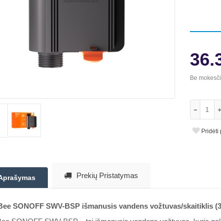
36.
Be mokesč
Pridėti
Prekių Pristatymas
Aprašymas
Bee SONOFF SWV-BSP išmanusis vandens vožtuvas/skaitiklis (3