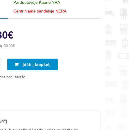
Parduotuvėje Kaune YRA
Centriniame sandėlyje NĖRA
30€
ių:
30.00€
Įdėti į krepšelį
 prie norų sąrašo
/4")