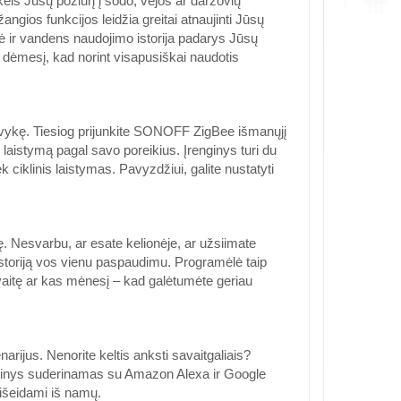
 Jūsų požiūrį į sodo, vejos ar daržovių
gios funkcijos leidžia greitai atnaujinti Jūsų
lė ir vandens naudojimo istorija padarys Jūsų
e dėmesį, kad norint visapusiškai naudotis
 išvykę. Tiesiog prijunkite SONOFF ZigBee išmanųjį
i laistymą pagal savo poreikius. Įrenginys turi du
ek ciklinis laistymas. Pavyzdžiui, galite nustatyti
 Nesvarbu, ar esate kelionėje, ar užsiimate
istoriją vos vienu paspaudimu. Programėlė taip
avaitę ar kas mėnesį – kad galėtumėte geriau
us. Nenorite keltis anksti savaitgaliais?
enginys suderinamas su Amazon Alexa ir Google
eišeidami iš namų.