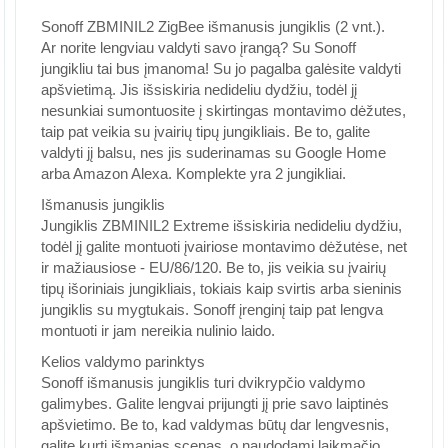
Sonoff ZBMINIL2 ZigBee išmanusis jungiklis (2 vnt.).
Ar norite lengviau valdyti savo įrangą? Su Sonoff
jungikliu tai bus įmanoma! Su jo pagalba galėsite valdyti
apšvietimą. Jis išsiskiria nedideliu dydžiu, todėl jį
nesunkiai sumontuosite į skirtingas montavimo dėžutes,
taip pat veikia su įvairių tipų jungikliais. Be to, galite
valdyti jį balsu, nes jis suderinamas su Google Home
arba Amazon Alexa. Komplekte yra 2 jungikliai.
Išmanusis jungiklis
Jungiklis ZBMINIL2 Extreme išsiskiria nedideliu dydžiu,
todėl jį galite montuoti įvairiose montavimo dėžutėse, net
ir mažiausiose - EU/86/120. Be to, jis veikia su įvairių
tipų išoriniais jungikliais, tokiais kaip svirtis arba sieninis
jungiklis su mygtukais. Sonoff įrenginį taip pat lengva
montuoti ir jam nereikia nulinio laido.
Kelios valdymo parinktys
Sonoff išmanusis jungiklis turi dvikrypčio valdymo
galimybes. Galite lengvai prijungti jį prie savo laiptinės
apšvietimo. Be to, kad valdymas būtų dar lengvesnis,
galite kurti išmanias scenas, o naudodami laikmačio