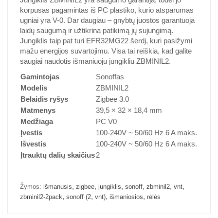
korpusas pagamintas iš PC plastiko, kurio atsparumas
ugniai yra V-0. Dar daugiau – gnybtų juostos garantuoja
laidų saugumą ir užtikrina patikimą jų sujungimą.
Jungiklis taip pat turi EFR32MG22 šerdį, kuri pasižymi
mažu energijos suvartojimu. Visa tai reiškia, kad galite
saugiai naudotis išmaniuoju jungikliu ZBMINIL2.
Gamintojas
Sonoffas
Modelis
ZBMINIL2
Belaidis ryšys
Zigbee 3.0
Matmenys
39,5 × 32 × 18,4 mm
Medžiaga
PC V0
Įvestis
100-240V ~ 50/60 Hz 6 A maks.
Išvestis
100-240V ~ 50/60 Hz 6 A maks.
Įtrauktų dalių skaičius
2
,
,
,
,
,
,
Žymos:
išmanusis
zigbee
jungiklis
sonoff
zbminil2
vnt
,
,
,
,
zbminil2-2pack
sonoff (2
vnt)
išmaniosios
rėlės