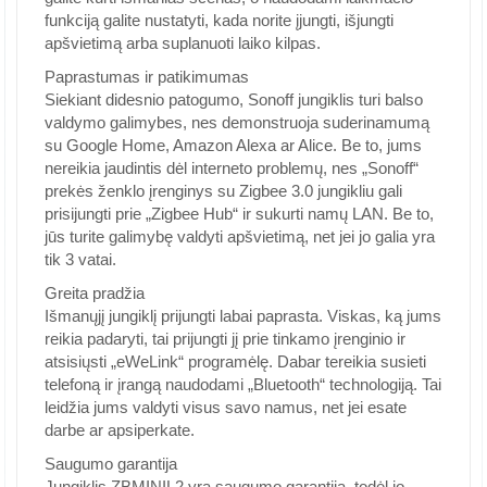
funkciją galite nustatyti, kada norite įjungti, išjungti
apšvietimą arba suplanuoti laiko kilpas.
Paprastumas ir patikimumas
Siekiant didesnio patogumo, Sonoff jungiklis turi balso
valdymo galimybes, nes demonstruoja suderinamumą
su Google Home, Amazon Alexa ar Alice. Be to, jums
nereikia jaudintis dėl interneto problemų, nes „Sonoff“
prekės ženklo įrenginys su Zigbee 3.0 jungikliu gali
prisijungti prie „Zigbee Hub“ ir sukurti namų LAN. Be to,
jūs turite galimybę valdyti apšvietimą, net jei jo galia yra
tik 3 vatai.
Greita pradžia
Išmanųjį jungiklį prijungti labai paprasta. Viskas, ką jums
reikia padaryti, tai prijungti jį prie tinkamo įrenginio ir
atsisiųsti „eWeLink“ programėlę. Dabar tereikia susieti
telefoną ir įrangą naudodami „Bluetooth“ technologiją. Tai
leidžia jums valdyti visus savo namus, net jei esate
darbe ar apsiperkate.
Saugumo garantija
Jungiklis ZBMINIL2 yra saugumo garantija, todėl jo