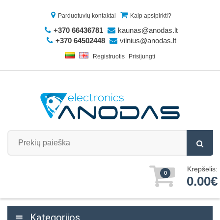
Parduotuvių kontaktai
Kaip apsipirkti?
+370 66436781
kaunas@anodas.lt
+370 64502448
vilnius@anodas.lt
Registruotis
Prisijungti
Krepšelis:
0
0.00€
Kategorijos