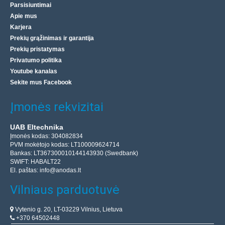
Parsisiuntimai
Apie mus
Karjera
Prekių grąžinimas ir garantija
Prekių pristatymas
Privatumo politika
Youtube kanalas
Sekite mus Facebook
Įmonės rekvizitai
UAB Eltechnika
Įmonės kodas: 304082834
PVM mokėtojo kodas: LT100009624714
Bankas: LT367300010144143930 (Swedbank)
SWIFT: HABALT22
El. paštas:
info@anodas.lt
Vilniaus parduotuvė
Vytenio g. 20, LT-03229 Vilnius, Lietuva
+370 64502448