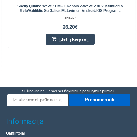
Shelly Qubino Wave 1PM - 1 Kanalo Z-Wave 230 V Įstumiama
Relė/valdiklis Su Galios Matavimu - Android/iOS Programa
SHELLY
26.20€
Įdėti į krepšelį
Sužinokite naujienas bei išskirtinius pasiūlymus pirmieji!
Prenumeruoti
Informacija
Gamintojai