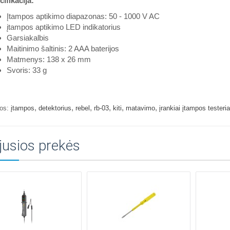
ifikacija:
Įtampos aptikimo diapazonas: 50 - 1000 V AC
įtampos aptikimo LED indikatorius
Garsiakalbis
Maitinimo šaltinis: 2 AAA baterijos
Matmenys: 138 x 26 mm
Svoris: 33 g
,
,
,
,
,
,
os:
įtampos
detektorius
rebel
rb-03
kiti
matavimo
įrankiai įtampos testeria
jusios prekės