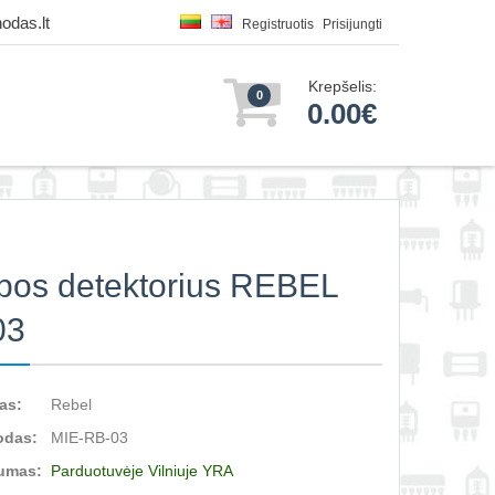
odas.lt
Registruotis
Prisijungti
Krepšelis:
0
0.00€
pos detektorius REBEL
03
as:
Rebel
odas:
MIE-RB-03
umas:
Parduotuvėje Vilniuje YRA