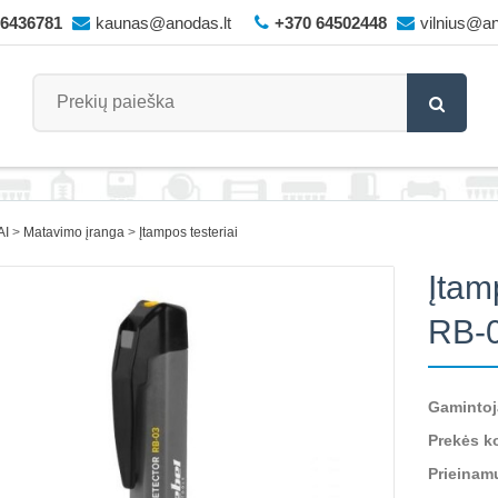
66436781
kaunas@anodas.lt
+370 64502448
vilnius@an
AI
Matavimo įranga
Įtampos testeriai
Įtam
RB-
Gamintoj
Prekės k
Prieinam