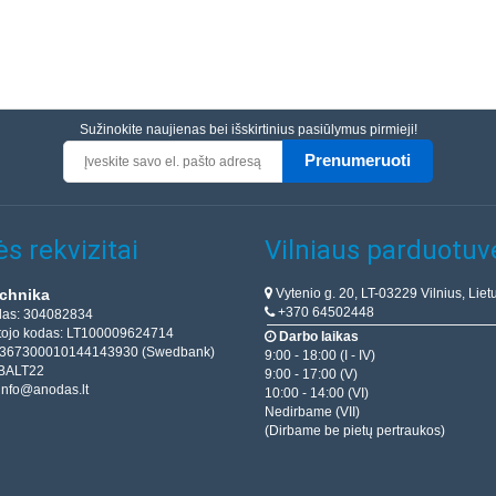
Sužinokite naujienas bei išskirtinius pasiūlymus pirmieji!
Prenumeruoti
s rekvizitai
Vilniaus parduotuv
Vytenio g. 20, LT-03229 Vilnius, Liet
chnika
+370 64502448
das: 304082834
ojo kodas: LT100009624714
Darbo laikas
T367300010144143930 (Swedbank)
9:00 - 18:00 (I - IV)
BALT22
9:00 - 17:00 (V)
info@anodas.lt
10:00 - 14:00 (VI)
Nedirbame (VII)
(Dirbame be pietų pertraukos)