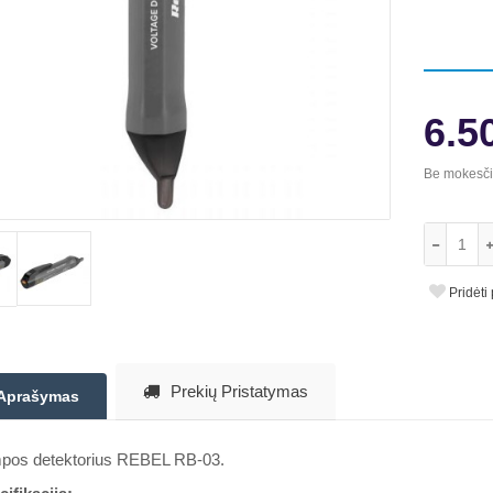
6.5
Be mokesč
Pridėti
Prekių Pristatymas
Aprašymas
mpos detektorius REBEL RB-03.