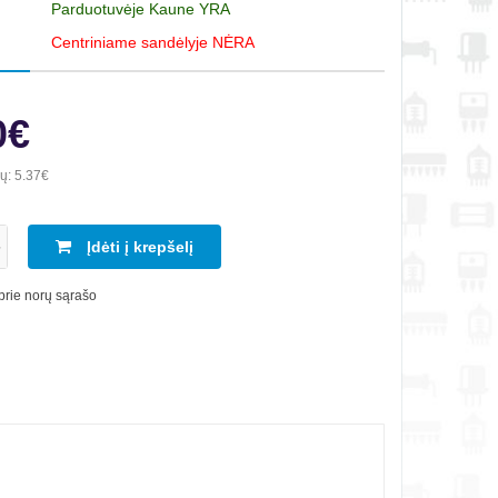
Parduotuvėje Kaune YRA
Centriniame sandėlyje NĖRA
0€
ių:
5.37€
Įdėti į krepšelį
 prie norų sąrašo