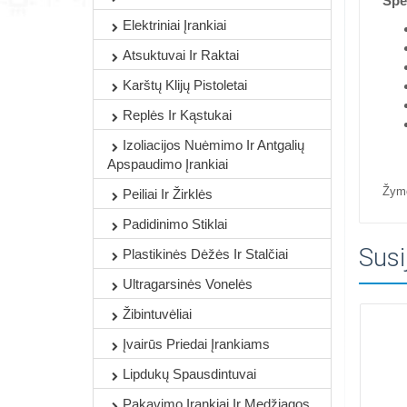
Spec
Elektriniai Įrankiai
Atsuktuvai Ir Raktai
Karštų Klijų Pistoletai
Replės Ir Kąstukai
Izoliacijos Nuėmimo Ir Antgalių
Apspaudimo Įrankiai
Žym
Peiliai Ir Žirklės
Padidinimo Stiklai
Susi
Plastikinės Dėžės Ir Stalčiai
Ultragarsinės Vonelės
Žibintuvėliai
Įvairūs Priedai Įrankiams
Lipdukų Spausdintuvai
Pakavimo Įrankiai Ir Medžiagos