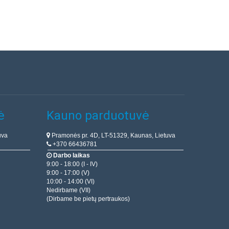
ė
Kauno parduotuvė
uva
Pramonės pr. 4D, LT-51329, Kaunas, Lietuva
+370 66436781
Darbo laikas
9:00 - 18:00 (I - IV)
9:00 - 17:00 (V)
10:00 - 14:00 (VI)
Nedirbame (VII)
(Dirbame be pietų pertraukos)