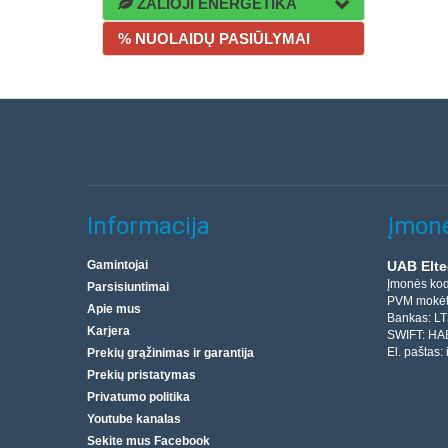
ŽALIOJI ENERGETIKA
% NUOLAIDŲ PASIŪLYMAI
Informacija
Įmonė
Gamintojai
UAB Elte
Įmonės ko
Parsisiuntimai
PVM mokėt
Apie mus
Bankas: L
Karjera
SWIFT: HA
El. paštas:
Prekių grąžinimas ir garantija
Prekių pristatymas
Privatumo politika
Youtube kanalas
Sekite mus Facebook