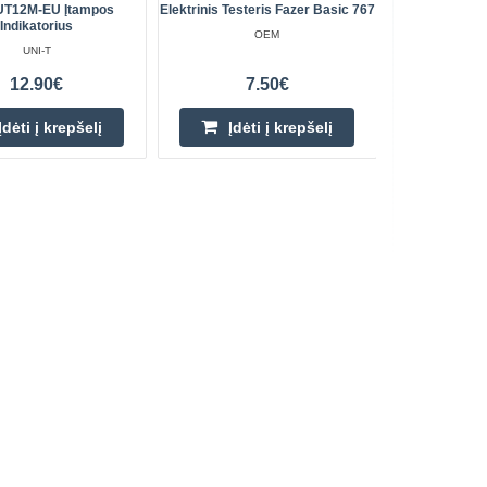
 UT12M-EU Įtampos
Elektrinis Testeris Fazer Basic 767
UNI-T UT0
Indikatorius
OEM
UNI-T
12.90€
7.50€
Įdėti į krepšelį
Įdėti į krepšelį