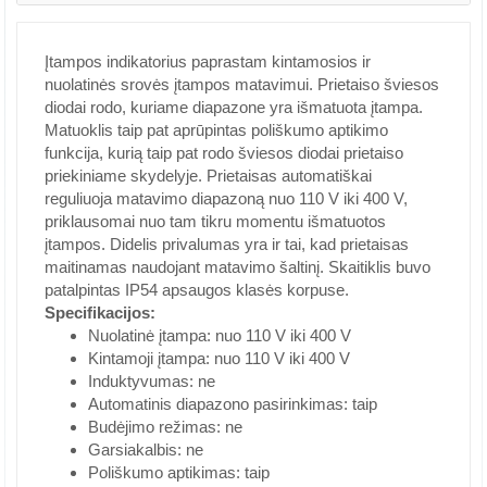
Įtampos indikatorius paprastam kintamosios ir
nuolatinės srovės įtampos matavimui. Prietaiso šviesos
diodai rodo, kuriame diapazone yra išmatuota įtampa.
Matuoklis taip pat aprūpintas poliškumo aptikimo
funkcija, kurią taip pat rodo šviesos diodai prietaiso
priekiniame skydelyje. Prietaisas automatiškai
reguliuoja matavimo diapazoną nuo 110 V iki 400 V,
priklausomai nuo tam tikru momentu išmatuotos
įtampos. Didelis privalumas yra ir tai, kad prietaisas
maitinamas naudojant matavimo šaltinį. Skaitiklis buvo
patalpintas IP54 apsaugos klasės korpuse.
Specifikacijos:
Nuolatinė įtampa: nuo 110 V iki 400 V
Kintamoji įtampa: nuo 110 V iki 400 V
Induktyvumas: ne
Automatinis diapazono pasirinkimas: taip
Budėjimo režimas: ne
Garsiakalbis: ne
Poliškumo aptikimas: taip