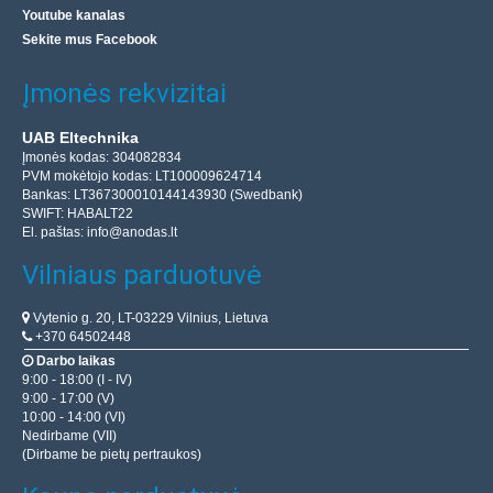
Youtube kanalas
Sekite mus Facebook
Įmonės rekvizitai
UAB Eltechnika
Įmonės kodas: 304082834
PVM mokėtojo kodas: LT100009624714
Bankas: LT367300010144143930 (Swedbank)
SWIFT: HABALT22
El. paštas:
info@anodas.lt
Vilniaus parduotuvė
Vytenio g. 20, LT-03229 Vilnius, Lietuva
+370 64502448
Darbo laikas
9:00 - 18:00 (I - IV)
9:00 - 17:00 (V)
10:00 - 14:00 (VI)
Nedirbame (VII)
(Dirbame be pietų pertraukos)