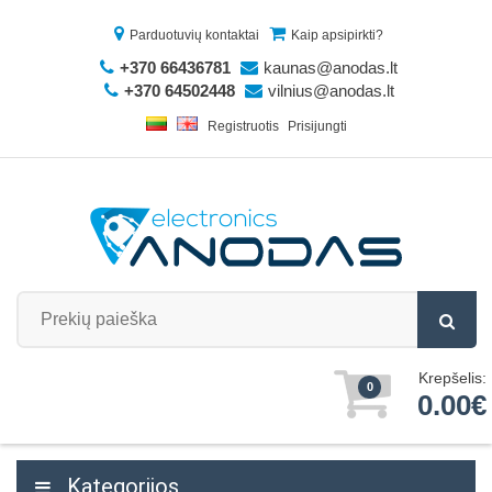
Parduotuvių kontaktai
Kaip apsipirkti?
+370 66436781
kaunas@anodas.lt
+370 64502448
vilnius@anodas.lt
Registruotis
Prisijungti
Krepšelis:
0
0.00€
Kategorijos