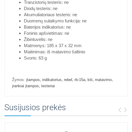
Tranzistorių testeris: ne
Diodų testeris: ne
Akumuliatoriaus testeris: ne
Duomenų sulaikymo funkcija: ne
Baterijos indikatorius: ne
Foninis apšvietimas: ne
Žibintuvėlis: ne
Matmenys: 185 x 37 x 32 mm
Maitinimas: iš matavimo šaltinio
Svoris: 63 g
,
,
,
,
,
,
Žymos:
įtampos
indikatorius
rebel
rb-15a
kiti
matavimo
,
įrankiai įtampos
testeriai
Susijusios prekės